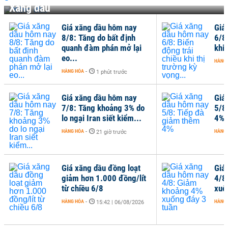
Xăng dầu
Giá xăng dầu hôm nay
Giá
8/8: Tăng do bất định
6/8
quanh đàm phán mở lại
khi 
eo...
HÀNG
HÀNG HÓA
-
1 phút trước
Giá xăng dầu hôm nay
Giá
7/8: Tăng khoảng 3% do
5/8
lo ngại Iran siết kiểm...
4%
HÀNG HÓA
-
HÀNG
21 giờ trước
Giá xăng dầu đồng loạt
Giá
giảm hơn 1.000 đồng/lít
4/8
từ chiều 6/8
xuố
HÀNG HÓA
-
HÀNG
15:42 | 06/08/2026