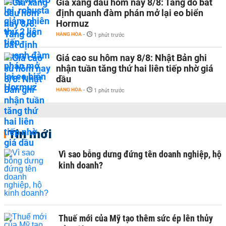
Giá xăng dầu hôm nay 8/8: Tăng do bất
định quanh đàm phán mở lại eo biển
Hormuz
HÀNG HÓA
-
1 phút trước
Giá cao su hôm nay 8/8: Nhật Bản ghi
nhận tuần tăng thứ hai liên tiếp nhờ giá
dầu
HÀNG HÓA
-
1 phút trước
Tin mới
Vì sao bỗng dưng đứng tên doanh nghiệp, hộ
kinh doanh?
Thuế mới của Mỹ tạo thêm sức ép lên thủy