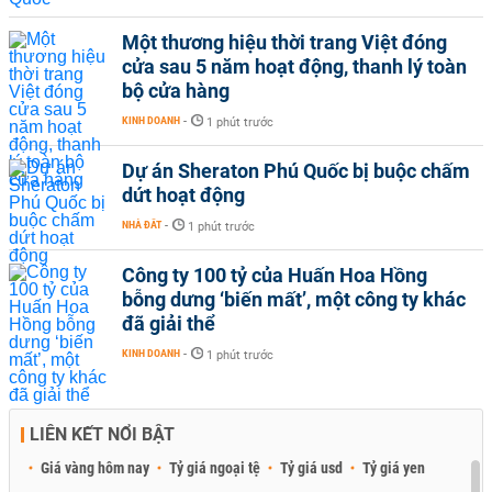
Một thương hiệu thời trang Việt đóng
cửa sau 5 năm hoạt động, thanh lý toàn
bộ cửa hàng
KINH DOANH
-
1 phút trước
Dự án Sheraton Phú Quốc bị buộc chấm
dứt hoạt động
NHÀ ĐẤT
-
1 phút trước
Công ty 100 tỷ của Huấn Hoa Hồng
bỗng dưng ‘biến mất’, một công ty khác
đã giải thể
KINH DOANH
-
1 phút trước
LIÊN KẾT NỔI BẬT
Giá vàng hôm nay
Tỷ giá ngoại tệ
Tỷ giá usd
Tỷ giá yen