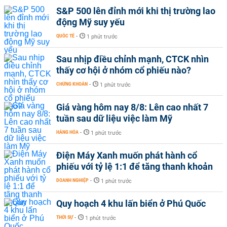
S&P 500 lên đỉnh mới khi thị trường lao
động Mỹ suy yếu
QUỐC TẾ
-
1 phút trước
Sau nhịp điều chỉnh mạnh, CTCK nhìn
thấy cơ hội ở nhóm cổ phiếu nào?
CHỨNG KHOÁN
-
1 phút trước
Giá vàng hôm nay 8/8: Lên cao nhất 7
tuần sau dữ liệu việc làm Mỹ
HÀNG HÓA
-
1 phút trước
Điện Máy Xanh muốn phát hành cổ
phiếu với tỷ lệ 1:1 để tăng thanh khoản
DOANH NGHIỆP
-
1 phút trước
Quy hoạch 4 khu lấn biển ở Phú Quốc
THỜI SỰ
-
1 phút trước