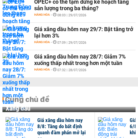
OPEC+ có thể tạm dừng kế hoạch tăng
sản lượng trong ba tháng?
HÀNG HÓA
-
08:03 | 29/07/2026
Giá xăng dầu hôm nay 29/7: Bật tăng trở
lại hơn 3%
HÀNG HÓA
-
07:09 | 29/07/2026
Giá xăng dầu hôm nay 28/7: Giảm 7%
xuống thấp nhất trong hơn một tuần
HÀNG HÓA
-
07:32 | 28/07/2026
Cùng chủ đề
Xăng dầu
Giá xăng dầu hôm nay
Giá
8/8: Tăng do bất định
6/8
quanh đàm phán mở lại
khi 