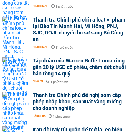
KINH DOANH
-
1 phút trước
Thanh tra Chính phủ chỉ ra loạt vi phạm
tại Bảo Tín Mạnh Hải, Mi Hồng, PNJ,
SJC, DOJI, chuyển hồ sơ sang Bộ Công
an
KINH DOANH
-
11 giờ trước
Tập đoàn của Warren Buffett mua ròng
gần 20 tỷ USD cổ phiếu, chấm dứt chuỗi
bán ròng 14 quý
QUỐC TẾ
-
1 phút trước
Thanh tra Chính phủ đề nghị sớm cấp
phép nhập khẩu, sản xuất vàng miếng
cho doanh nghiệp
HÀNG HÓA
-
1 phút trước
Iran đòi Mỹ rút quân để mở lại eo biển