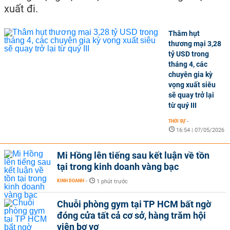
xuất đi.
Thâm hụt
thương mại 3,28
tỷ USD trong
tháng 4, các
chuyên gia kỳ
vọng xuất siêu
sẽ quay trở lại
từ quý III
THỜI SỰ
-
16:54 | 07/05/2026
Mi Hồng lên tiếng sau kết luận về tồn
tại trong kinh doanh vàng bạc
KINH DOANH
-
1 phút trước
Chuỗi phòng gym tại TP HCM bất ngờ
đóng cửa tất cả cơ sở, hàng trăm hội
viên bơ vơ