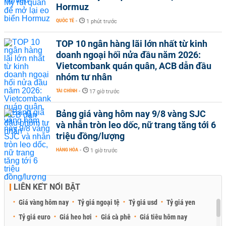
Hormuz
QUỐC TẾ
-
1 phút trước
TOP 10 ngân hàng lãi lớn nhất từ kinh
doanh ngoại hối nửa đầu năm 2026:
Vietcombank quán quân, ACB dẫn đầu
nhóm tư nhân
TÀI CHÍNH
-
17 giờ trước
Bảng giá vàng hôm nay 9/8 vàng SJC
và nhẫn tròn leo dốc, nữ trang tăng tới 6
triệu đồng/lượng
HÀNG HÓA
-
1 giờ trước
LIÊN KẾT NỔI BẬT
Giá vàng hôm nay
Tỷ giá ngoại tệ
Tỷ giá usd
Tỷ giá yen
Tỷ giá euro
Giá heo hơi
Giá cà phê
Giá tiêu hôm nay