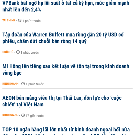
VPBank bất ngờ hạ lãi suất ở tất cả kỳ hạn, mức giảm mạnh
nhất lên đến 2,4%
TÀI CHÍNH
-
1 phút trước
Tập đoàn của Warren Buffett mua ròng gần 20 tỷ USD cổ
phiếu, chấm dứt chuỗi bán ròng 14 quý
QUỐC TẾ
-
1 phút trước
Mi Hồng lên tiếng sau kết luận về tồn tại trong kinh doanh
vàng bạc
KINH DOANH
-
1 phút trước
AEON bán mảng siêu thị tại Thái Lan, dồn lực cho ‘cuộc
chiến’ tại Việt Nam
KINH DOANH
-
17 giờ trước
TOP 10 ngân hàng lãi lớn nhất từ kinh doanh ngoại hối nửa