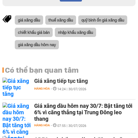
giá xăng dầu
thuế xăng dầu
quỹ bình ổn giá xăng dầu
chiết khấu giá bán
nhập khẩu xăng dầu
giá xăng dầu hôm nay
Có thể bạn quan tâm
Giá xăng tiếp tục tăng
HÀNG HÓA
-
14:24 | 30/07/2026
Giá xăng dầu hôm nay 30/7: Bật tăng tới
6% vì căng thẳng tại Trung Đông leo
thang
HÀNG HÓA
-
07:55 | 30/07/2026