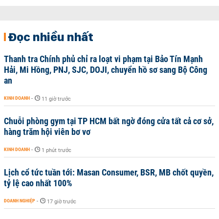
Đọc nhiều nhất
Thanh tra Chính phủ chỉ ra loạt vi phạm tại Bảo Tín Mạnh
Hải, Mi Hồng, PNJ, SJC, DOJI, chuyển hồ sơ sang Bộ Công
an
KINH DOANH
-
11 giờ trước
Chuỗi phòng gym tại TP HCM bất ngờ đóng cửa tất cả cơ sở,
hàng trăm hội viên bơ vơ
KINH DOANH
-
1 phút trước
Lịch cổ tức tuần tới: Masan Consumer, BSR, MB chốt quyền,
tỷ lệ cao nhất 100%
DOANH NGHIỆP
-
17 giờ trước