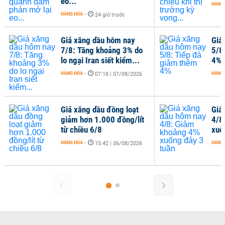
eo...
HÀNG
HÀNG HÓA
-
24 giờ trước
Giá xăng dầu hôm nay
Giá
7/8: Tăng khoảng 3% do
5/8
lo ngại Iran siết kiểm...
4%
HÀNG HÓA
-
HÀNG
07:18 | 07/08/2026
Giá xăng dầu đồng loạt
Giá
giảm hơn 1.000 đồng/lít
4/8
từ chiều 6/8
xuố
HÀNG HÓA
-
HÀNG
15:42 | 06/08/2026