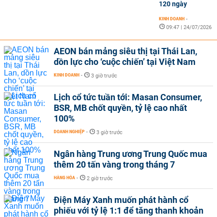
120 ngày
KINH DOANH
-
09:47 | 24/07/2026
AEON bán mảng siêu thị tại Thái Lan,
dồn lực cho ‘cuộc chiến’ tại Việt Nam
KINH DOANH
-
3 giờ trước
Lịch cổ tức tuần tới: Masan Consumer,
BSR, MB chốt quyền, tỷ lệ cao nhất
100%
DOANH NGHIỆP
-
3 giờ trước
Ngân hàng Trung ương Trung Quốc mua
thêm 20 tấn vàng trong tháng 7
HÀNG HÓA
-
2 giờ trước
Điện Máy Xanh muốn phát hành cổ
phiếu với tỷ lệ 1:1 để tăng thanh khoản