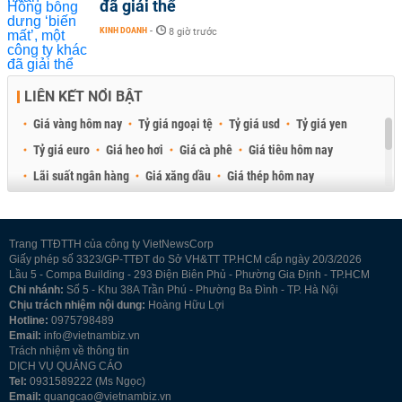
đã giải thể
KINH DOANH
-
8 giờ trước
LIÊN KẾT NỔI BẬT
Giá vàng hôm nay
Tỷ giá ngoại tệ
Tỷ giá usd
Tỷ giá yen
Tỷ giá euro
Giá heo hơi
Giá cà phê
Giá tiêu hôm nay
Lãi suất ngân hàng
Giá xăng dầu
Giá thép hôm nay
Giá sầu riêng
Giá thịt heo
Giá gạo
Giá cao su
Best Retail Brokers
Diễn đàn đầu tư Việt Nam 2026
Trang TTĐTTH của công ty VietNewsCorp
Giấy phép số 3323/GP-TTĐT do Sở VH&TT TP.HCM cấp ngày 20/3/2026
Lầu 5 - Compa Building - 293 Điện Biên Phủ - Phường Gia Định - TP.HCM
Chi nhánh:
Số 5 - Khu 38A Trần Phú - Phường Ba Đình - TP. Hà Nội
Chịu trách nhiệm nội dung:
Hoàng Hữu Lợi
Hotline:
0975798489
Email:
info@vietnambiz.vn
Trách nhiệm về thông tin
DỊCH VỤ QUẢNG CÁO
Tel:
0931589222 (Ms Ngọc)
Email:
quangcao@vietnambiz.vn