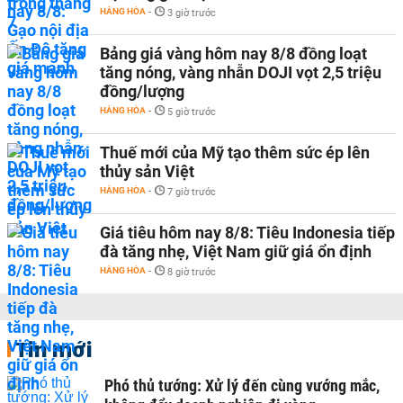
HÀNG HÓA
-
3 giờ trước
Bảng giá vàng hôm nay 8/8 đồng loạt
tăng nóng, vàng nhẫn DOJI vọt 2,5 triệu
đồng/lượng
HÀNG HÓA
-
5 giờ trước
Thuế mới của Mỹ tạo thêm sức ép lên
thủy sản Việt
HÀNG HÓA
-
7 giờ trước
Giá tiêu hôm nay 8/8: Tiêu Indonesia tiếp
đà tăng nhẹ, Việt Nam giữ giá ổn định
HÀNG HÓA
-
8 giờ trước
Tin mới
Phó thủ tướng: Xử lý đến cùng vướng mắc,