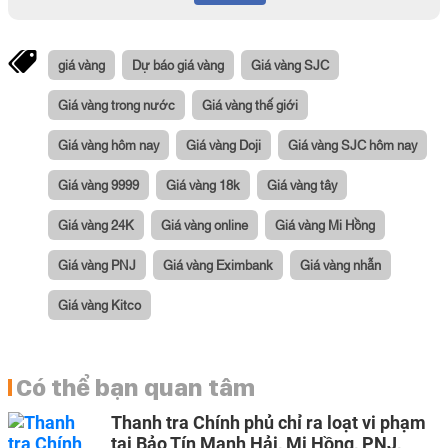
giá vàng
Dự báo giá vàng
Giá vàng SJC
Giá vàng trong nước
Giá vàng thế giới
Giá vàng hôm nay
Giá vàng Doji
Giá vàng SJC hôm nay
Giá vàng 9999
Giá vàng 18k
Giá vàng tây
Giá vàng 24K
Giá vàng online
Giá vàng Mi Hồng
Giá vàng PNJ
Giá vàng Eximbank
Giá vàng nhẫn
Giá vàng Kitco
Có thể bạn quan tâm
Thanh tra Chính phủ chỉ ra loạt vi phạm
tại Bảo Tín Mạnh Hải, Mi Hồng, PNJ,