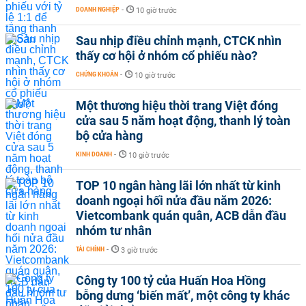
DOANH NGHIỆP
-
10 giờ trước
Sau nhịp điều chỉnh mạnh, CTCK nhìn
thấy cơ hội ở nhóm cổ phiếu nào?
CHỨNG KHOÁN
-
10 giờ trước
Một thương hiệu thời trang Việt đóng
cửa sau 5 năm hoạt động, thanh lý toàn
bộ cửa hàng
KINH DOANH
-
10 giờ trước
TOP 10 ngân hàng lãi lớn nhất từ kinh
doanh ngoại hối nửa đầu năm 2026:
Vietcombank quán quân, ACB dẫn đầu
nhóm tư nhân
TÀI CHÍNH
-
3 giờ trước
Công ty 100 tỷ của Huấn Hoa Hồng
bỗng dưng ‘biến mất’, một công ty khác