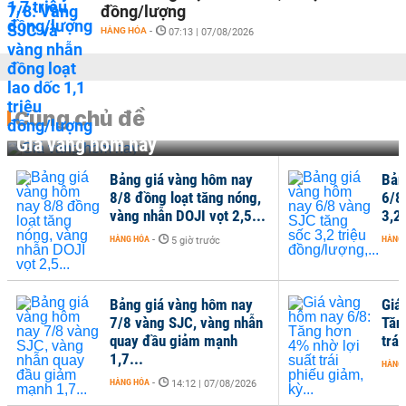
đồng/lượng
HÀNG HÓA
-
07:13 | 07/08/2026
Cùng chủ đề
Giá vàng hôm nay
Bảng giá vàng hôm nay
Bản
8/8 đồng loạt tăng nóng,
6/8
vàng nhẫn DOJI vọt 2,5...
3,2 
HÀNG HÓA
-
HÀNG
5 giờ trước
Bảng giá vàng hôm nay
Giá
7/8 vàng SJC, vàng nhẫn
Tăn
quay đầu giảm mạnh
trái
1,7...
HÀNG
HÀNG HÓA
-
14:12 | 07/08/2026