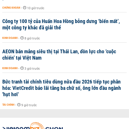
CHỨNG KHOÁN
-
10 giờ trước
Công ty 100 tỷ của Huấn Hoa Hồng bỗng dưng ‘biến mất’,
một công ty khác đã giải thể
KINH DOANH
-
8 giờ trước
AEON bán mảng siêu thị tại Thái Lan, dồn lực cho ‘cuộc
chiến’ tại Việt Nam
KINH DOANH
-
3 giờ trước
Bức tranh tài chính tiêu dùng nửa đầu 2026 tiếp tục phân
hóa: VietCredit báo lãi tăng ba chữ số, ông lớn đầu ngành
'hụt hơi'
TÀI CHÍNH
-
9 giờ trước