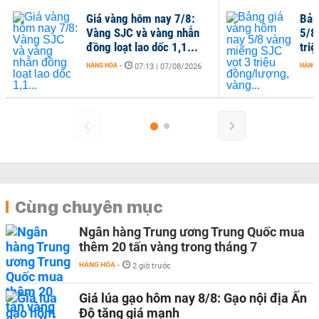
Giá vàng hôm nay 7/8:
Bản
Vàng SJC và vàng nhẫn
5/8
đồng loạt lao dốc 1,1...
tri
HÀNG HÓA
-
HÀNG
07:13 | 07/08/2026
Cùng chuyên mục
Ngân hàng Trung ương Trung Quốc mua
thêm 20 tấn vàng trong tháng 7
HÀNG HÓA
-
2 giờ trước
Giá lúa gạo hôm nay 8/8: Gạo nội địa Ấn
Độ tăng giá mạnh