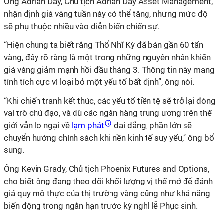
Ông Adrian Day, Chủ tịch Adrian Day Asset Management,
nhận định giá vàng tuần này có thể tăng, nhưng mức độ
sẽ phụ thuộc nhiều vào diễn biến chiến sự.
“Hiện chúng ta biết rằng Thổ Nhĩ Kỳ đã bán gần 60 tấn
vàng, đây rõ ràng là một trong những nguyên nhân khiến
giá vàng giảm mạnh hồi đầu tháng 3. Thông tin này mang
tính tích cực vì loại bỏ một yếu tố bất định”, ông nói.
“Khi chiến tranh kết thúc, các yếu tố tiền tệ sẽ trở lại đóng
vai trò chủ đạo, và dù các ngân hàng trung ương trên thế
giới vẫn lo ngại về
lạm phát
dai dẳng, phần lớn sẽ
chuyển hướng chính sách khi nền kinh tế suy yếu,” ông bổ
sung.
Ông Kevin Grady, Chủ tịch Phoenix Futures and Options,
cho biết ông đang theo dõi khối lượng vị thế mở để đánh
giá quy mô thực của thị trường vàng cũng như khả năng
biến động trong ngắn hạn trước kỳ nghỉ lễ Phục sinh.