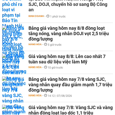
SJC, DOJI, chuyển hồ sơ sang Bộ Công
an
KINH DOANH
-
1 phút trước
Bảng giá vàng hôm nay 8/8 đồng loạt
tăng nóng, vàng nhẫn DOJI vọt 2,5 triệu
đồng/lượng
HÀNG HÓA
-
5 giờ trước
Giá vàng hôm nay 8/8: Lên cao nhất 7
tuần sau dữ liệu việc làm Mỹ
HÀNG HÓA
-
10 giờ trước
Bảng giá vàng hôm nay 7/8 vàng SJC,
vàng nhẫn quay đầu giảm mạnh 1,7 triệu
đồng/lượng
HÀNG HÓA
-
14:12 | 07/08/2026
Giá vàng hôm nay 7/8: Vàng SJC và vàng
nhẫn đồng loạt lao dốc 1,1 triệu