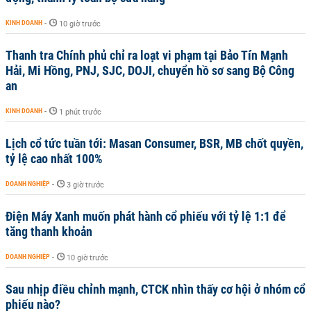
KINH DOANH
-
10 giờ trước
Thanh tra Chính phủ chỉ ra loạt vi phạm tại Bảo Tín Mạnh
Hải, Mi Hồng, PNJ, SJC, DOJI, chuyển hồ sơ sang Bộ Công
an
KINH DOANH
-
1 phút trước
Lịch cổ tức tuần tới: Masan Consumer, BSR, MB chốt quyền,
tỷ lệ cao nhất 100%
DOANH NGHIỆP
-
3 giờ trước
Điện Máy Xanh muốn phát hành cổ phiếu với tỷ lệ 1:1 để
tăng thanh khoản
DOANH NGHIỆP
-
10 giờ trước
Sau nhịp điều chỉnh mạnh, CTCK nhìn thấy cơ hội ở nhóm cổ
phiếu nào?