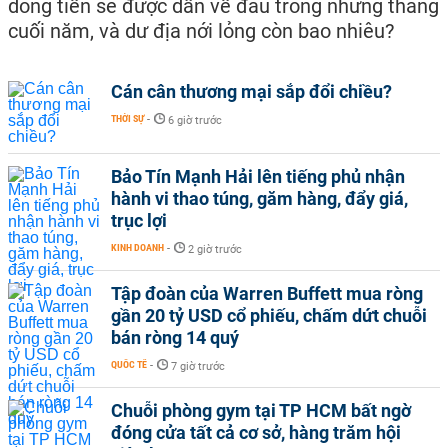
dòng tiền sẽ được dẫn về đâu trong những tháng
cuối năm, và dư địa nới lỏng còn bao nhiêu?
Cán cân thương mại sắp đổi chiều?
THỜI SỰ
-
6 giờ trước
Bảo Tín Mạnh Hải lên tiếng phủ nhận
hành vi thao túng, găm hàng, đẩy giá,
trục lợi
KINH DOANH
-
2 giờ trước
Tập đoàn của Warren Buffett mua ròng
gần 20 tỷ USD cổ phiếu, chấm dứt chuỗi
bán ròng 14 quý
QUỐC TẾ
-
7 giờ trước
Chuỗi phòng gym tại TP HCM bất ngờ
đóng cửa tất cả cơ sở, hàng trăm hội