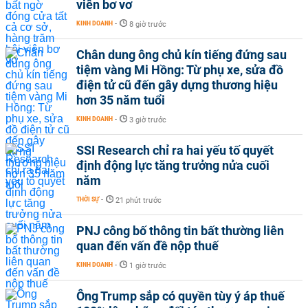
viên bơ vơ
KINH DOANH
-
8 giờ trước
Chân dung ông chủ kín tiếng đứng sau
tiệm vàng Mi Hồng: Từ phụ xe, sửa đồ
điện tử cũ đến gây dựng thương hiệu
hơn 35 năm tuổi
KINH DOANH
-
3 giờ trước
SSI Research chỉ ra hai yếu tố quyết
định động lực tăng trưởng nửa cuối
năm
THỜI SỰ
-
21 phút trước
PNJ công bố thông tin bất thường liên
quan đến vấn đề nộp thuế
KINH DOANH
-
1 giờ trước
Ông Trump sắp có quyền tùy ý áp thuế