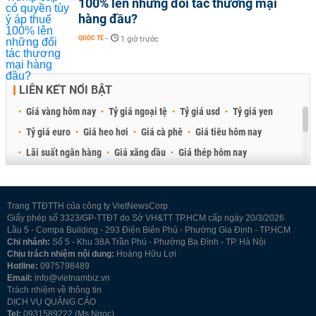
100% lên những đối tác thương mại
hàng đầu?
QUỐC TẾ
-
1 giờ trước
LIÊN KẾT NỔI BẬT
Giá vàng hôm nay
Tỷ giá ngoại tệ
Tỷ giá usd
Tỷ giá yen
Tỷ giá euro
Giá heo hơi
Giá cà phê
Giá tiêu hôm nay
Lãi suất ngân hàng
Giá xăng dầu
Giá thép hôm nay
Giá sầu riêng
Giá thịt heo
Giá gạo
Giá cao su
Best Retail Brokers
Diễn đàn đầu tư Việt Nam 2026
Trang TTĐTTH của công ty VietNewsCorp
Giấy phép số 3323/GP-TTĐT do Sở VH&TT TP.HCM cấp ngày 20/3/2026
Lầu 5 - Compa Building - 293 Điện Biên Phủ - Phường Gia Định - TP.HCM
Chi nhánh:
Số 5 - Khu 38A Trần Phú - Phường Ba Đình - TP. Hà Nội
Chịu trách nhiệm nội dung:
Hoàng Hữu Lợi
Hotline:
0975798489
Email:
info@vietnambiz.vn
Trách nhiệm về thông tin
DỊCH VỤ QUẢNG CÁO
Tel:
0931589222 (Ms Ngọc)