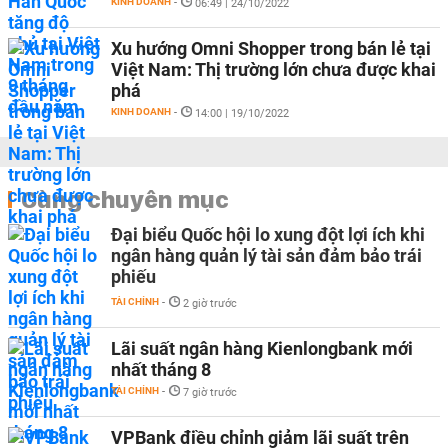
KINH DOANH
-
06:49 | 24/10/2022
Xu hướng Omni Shopper trong bán lẻ tại
Việt Nam: Thị trường lớn chưa được khai
phá
KINH DOANH
-
14:00 | 19/10/2022
Cùng chuyên mục
Đại biểu Quốc hội lo xung đột lợi ích khi
ngân hàng quản lý tài sản đảm bảo trái
phiếu
TÀI CHÍNH
-
2 giờ trước
Lãi suất ngân hàng Kienlongbank mới
nhất tháng 8
TÀI CHÍNH
-
7 giờ trước
VPBank điều chỉnh giảm lãi suất trên