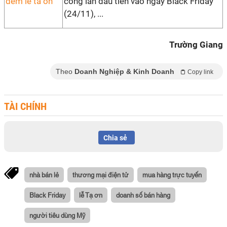
công lần đầu tiên vào ngày Black Friday
(24/11), ...
Trường Giang
Theo
Doanh Nghiệp & Kinh Doanh
Copy link
TÀI CHÍNH
Chia sẻ
nhà bán lẻ
thương mại điện tử
mua hàng trực tuyến
Black Friday
lễ Tạ ơn
doanh số bán hàng
người tiêu dùng Mỹ