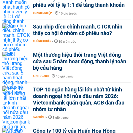
phiếu với tỷ lệ 1:1 để tăng thanh khoản
DOANH NGHIỆP
-
10 giờ trước
Sau nhịp điều chỉnh mạnh, CTCK nhìn
thấy cơ hội ở nhóm cổ phiếu nào?
CHỨNG KHOÁN
-
10 giờ trước
Một thương hiệu thời trang Việt đóng
cửa sau 5 năm hoạt động, thanh lý toàn
bộ cửa hàng
KINH DOANH
-
10 giờ trước
TOP 10 ngân hàng lãi lớn nhất từ kinh
doanh ngoại hối nửa đầu năm 2026:
Vietcombank quán quân, ACB dẫn đầu
nhóm tư nhân
TÀI CHÍNH
-
3 giờ trước
Công ty 100 tỷ của Huấn Hoa Hồng