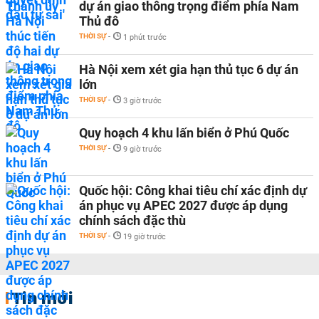
dự án giao thông trọng điểm phía Nam
Thủ đô
THỜI SỰ
-
1 phút trước
Hà Nội xem xét gia hạn thủ tục 6 dự án
lớn
THỜI SỰ
-
3 giờ trước
Quy hoạch 4 khu lấn biển ở Phú Quốc
THỜI SỰ
-
9 giờ trước
Quốc hội: Công khai tiêu chí xác định dự
án phục vụ APEC 2027 được áp dụng
chính sách đặc thù
THỜI SỰ
-
19 giờ trước
Tin mới