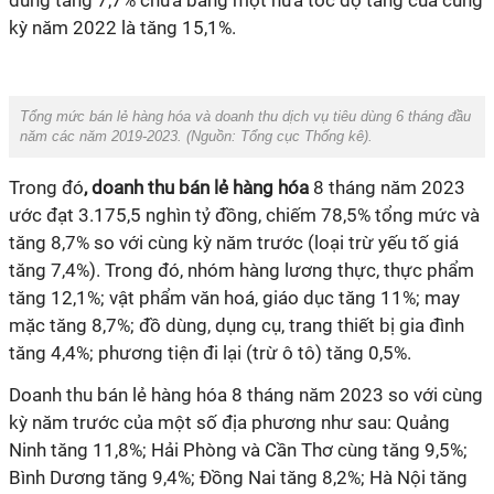
dùng tăng 7,7% chưa bằng một nửa tốc độ tăng của cùng
kỳ năm 2022 là tăng 15,1%.
Tổng mức bán lẻ hàng hóa và doanh thu dịch vụ tiêu dùng 6 tháng đầu
năm các năm 2019-2023. (Nguồn:
Tổng cục Thống kê
).
Trong đó
, doanh thu bán lẻ hàng hóa
8 tháng năm 2023
ước đạt 3.175,5 nghìn tỷ đồng, chiếm 78,5% tổng mức và
tăng 8,7% so với cùng kỳ năm trước (loại trừ yếu tố giá
tăng 7,4%). Trong đó, nhóm hàng lương thực, thực phẩm
tăng 12,1%; vật phẩm văn hoá, giáo dục tăng 11%; may
mặc tăng 8,7%; đồ dùng, dụng cụ, trang thiết bị gia đình
tăng 4,4%; phương tiện đi lại (trừ ô tô) tăng 0,5%.
Doanh thu bán lẻ hàng hóa 8 tháng năm 2023 so với cùng
kỳ năm trước của một số địa phương như sau: Quảng
Ninh tăng 11,8%; Hải Phòng và Cần Thơ cùng tăng 9,5%;
Bình Dương tăng 9,4%; Đồng Nai tăng 8,2%; Hà Nội tăng