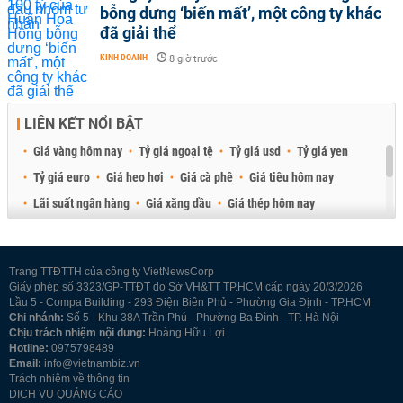
bỗng dưng ‘biến mất’, một công ty khác
đã giải thể
KINH DOANH
-
8 giờ trước
LIÊN KẾT NỔI BẬT
Giá vàng hôm nay
Tỷ giá ngoại tệ
Tỷ giá usd
Tỷ giá yen
Tỷ giá euro
Giá heo hơi
Giá cà phê
Giá tiêu hôm nay
Lãi suất ngân hàng
Giá xăng dầu
Giá thép hôm nay
Giá sầu riêng
Giá thịt heo
Giá gạo
Giá cao su
Best Retail Brokers
Diễn đàn đầu tư Việt Nam 2026
Trang TTĐTTH của công ty VietNewsCorp
Giấy phép số 3323/GP-TTĐT do Sở VH&TT TP.HCM cấp ngày 20/3/2026
Lầu 5 - Compa Building - 293 Điện Biên Phủ - Phường Gia Định - TP.HCM
Chi nhánh:
Số 5 - Khu 38A Trần Phú - Phường Ba Đình - TP. Hà Nội
Chịu trách nhiệm nội dung:
Hoàng Hữu Lợi
Hotline:
0975798489
Email:
info@vietnambiz.vn
Trách nhiệm về thông tin
DỊCH VỤ QUẢNG CÁO