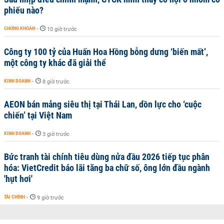
phiếu nào?
CHỨNG KHOÁN
-
10 giờ trước
Công ty 100 tỷ của Huấn Hoa Hồng bỗng dưng ‘biến mất’,
một công ty khác đã giải thể
KINH DOANH
-
8 giờ trước
AEON bán mảng siêu thị tại Thái Lan, dồn lực cho ‘cuộc
chiến’ tại Việt Nam
KINH DOANH
-
3 giờ trước
Bức tranh tài chính tiêu dùng nửa đầu 2026 tiếp tục phân
hóa: VietCredit báo lãi tăng ba chữ số, ông lớn đầu ngành
'hụt hơi'
TÀI CHÍNH
-
9 giờ trước