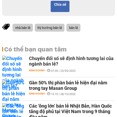
Chia sẻ
nhà bán lẻ
thị trường bán lẻ
bán lẻ
Có thể bạn quan tâm
Chuyển đổi số sẽ định hình tương lai của
ngành bán lẻ?
KINH DOANH
-
07:05 | 23/05/2023
Gần 50% thị phần bán lẻ hiện đại nằm
trong tay Masan Group
KINH DOANH
-
15:10 | 28/10/2022
Các ‘ông lớn’ bán lẻ Nhật Bản, Hàn Quốc
tăng độ phủ tại Việt Nam trong 9 tháng
đầu năm