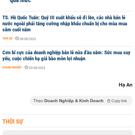
quá mức
TS. Hồ Quốc Tuấn: Quý III xuất khẩu sẽ đi lên, các nhà bán lẻ
nước ngoài phải tăng cường nhập khẩu chuẩn bị cho mùa mua
sắm cuối năm
THỜI SỰ
-
08-08-2023
Cơn bĩ cực của doanh nghiệp bán lẻ nửa đầu năm: Sức mua suy
yếu, cuộc chiến hạ giá bào mòn lợi nhuận
DOANH NGHIỆP
-
03-08-2023
Hạ An
Theo
Doanh Nghiệp & Kinh Doanh
Copy link
THỜI SỰ