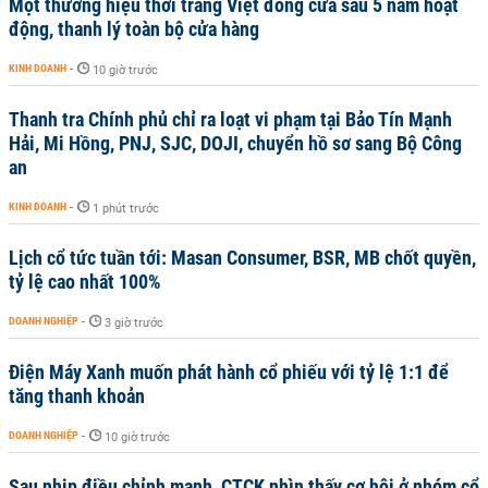
Một thương hiệu thời trang Việt đóng cửa sau 5 năm hoạt
động, thanh lý toàn bộ cửa hàng
KINH DOANH
-
10 giờ trước
Thanh tra Chính phủ chỉ ra loạt vi phạm tại Bảo Tín Mạnh
Hải, Mi Hồng, PNJ, SJC, DOJI, chuyển hồ sơ sang Bộ Công
an
KINH DOANH
-
1 phút trước
Lịch cổ tức tuần tới: Masan Consumer, BSR, MB chốt quyền,
tỷ lệ cao nhất 100%
DOANH NGHIỆP
-
3 giờ trước
Điện Máy Xanh muốn phát hành cổ phiếu với tỷ lệ 1:1 để
tăng thanh khoản
DOANH NGHIỆP
-
10 giờ trước
Sau nhịp điều chỉnh mạnh, CTCK nhìn thấy cơ hội ở nhóm cổ