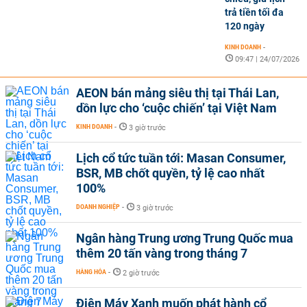
trả tiền tối đa
120 ngày
KINH DOANH
-
09:47 | 24/07/2026
AEON bán mảng siêu thị tại Thái Lan,
dồn lực cho ‘cuộc chiến’ tại Việt Nam
KINH DOANH
-
3 giờ trước
Lịch cổ tức tuần tới: Masan Consumer,
BSR, MB chốt quyền, tỷ lệ cao nhất
100%
DOANH NGHIỆP
-
3 giờ trước
Ngân hàng Trung ương Trung Quốc mua
thêm 20 tấn vàng trong tháng 7
HÀNG HÓA
-
2 giờ trước
Điện Máy Xanh muốn phát hành cổ