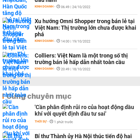
KINH DOANH
-
06:49 | 24/10/2022
Xu hướng Omni Shopper trong bán lẻ tại
Việt Nam: Thị trường lớn chưa được khai
phá
KINH DOANH
-
14:00 | 19/10/2022
Colliers: Việt Nam là một trong số thị
trường bán lẻ hấp dẫn nhất toàn cầu
KINH DOANH
-
20:49 | 18/10/2022
Cùng chuyên mục
'Cần phân định rủi ro của hoạt động dầu
khí với quyết định đầu tư sai'
THỜI SỰ
-
1 phút trước
Bí thư Thành ủy Hà Nội thúc tiến độ hai