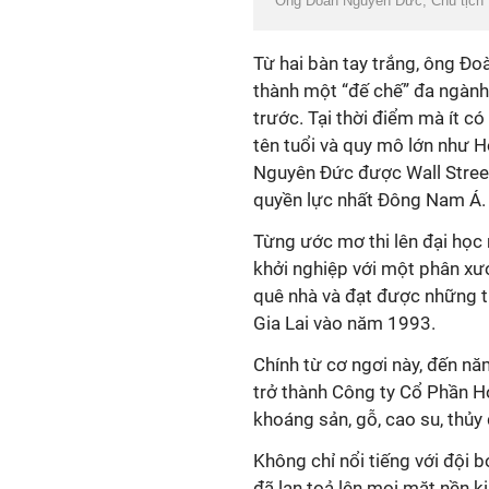
Ông Đoàn Nguyên Đức, Chủ tịch
Từ hai bàn tay trắng, ông Đ
thành một “đế chế” đa ngành
trước. Tại thời điểm mà ít c
tên tuổi và quy mô lớn như 
Nguyên Đức được Wall Street
quyền lực nhất Đông Nam Á.
Từng ước mơ thi lên đại học
khởi nghiệp với một phân xư
quê nhà và đạt được những 
Gia Lai vào năm 1993.
Chính từ cơ ngơi này, đ
ến nă
trở thành Công ty Cổ Phần Ho
khoáng sản, gỗ, cao su, thủy 
Không chỉ nổi tiếng với đội 
đã lan toả lên mọi mặt nền ki