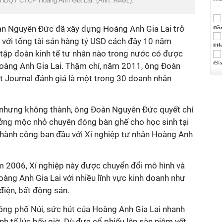
 HĐQT CTCP Hoàng Anh Gia Lai. (Ảnh:
HAGL
).
oàn Nguyên Đức đã xây dựng Hoàng Anh Gia Lai trở
 với tổng tài sản hàng tỷ USD cách đây 10 năm
ó tập đoàn kinh tế tư nhân nào trong nước có được
Hoàng Anh Gia Lai. Thậm chí, năm 2011, ông Đoàn
 Journal đánh giá là một trong 30 doanh nhân
 nhưng không thành, ông Đoàn Nguyên Đức quyết chí
ởng mộc nhỏ chuyên đóng bàn ghế cho học sinh tại
thành công ban đầu với
Xí nghiệp tư nhân Hoàng Anh
m 2006, Xí nghiệp này được chuyển đổi mô hình và
àng Anh Gia Lai với nhiều lĩnh vực kinh doanh như
điện, bất động sản.
bóng phố Núi, sức hút của Hoàng Anh Gia Lai nhanh
nh tế lúc bấy giờ. Dù đưa cổ phiếu lên sàn niêm yết