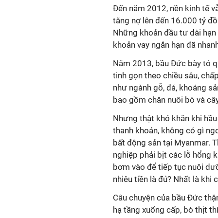
Đến năm 2012, nền kinh tế vẫ
tăng nợ lên đến 16.000 tỷ đồ
Những khoản đầu tư dài hạn đ
khoản vay ngắn hạn đã nhan
Năm 2013, bầu Đức bày tỏ quy
tinh gọn theo chiều sâu, chấ
như ngành gỗ, đá, khoáng sả
bao gồm chăn nuôi bò và câ
Nhưng thật khó khăn khi hầu
thanh khoản, không có gì ng
bất động sản tại Myanmar. T
nghiệp phải bịt các lỗ hổng 
bơm vào để tiếp tục nuôi d
nhiêu tiền là đủ? Nhất là kh
Câu chuyện của bầu Đức thậm 
hạ tầng xuống cấp, bò thịt t