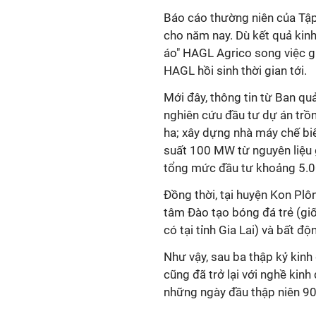
Báo cáo thường niên của Tậ
cho năm nay. Dù kết quả kinh
áo" HAGL Agrico song việc g
HAGL hồi sinh thời gian tới.
Mới đây, thông tin từ Ban qu
nghiên cứu đầu tư dự án trồn
ha; xây dựng nhà máy chế biế
suất 100 MW từ nguyên liệu gỗ
tổng mức đầu tư khoảng 5.0
Đồng thời, tại huyện Kon Plô
tâm Đào tạo bóng đá trẻ (g
có tại tỉnh Gia Lai) và bất độ
Như vậy, sau ba thập kỷ kin
cũng đã trở lại với nghề kin
những ngày đầu thập niên 90