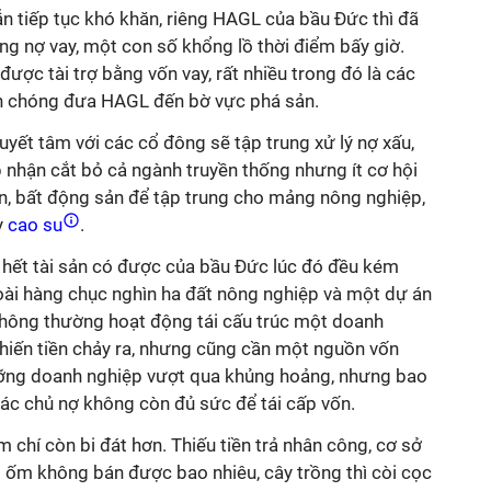
n tiếp tục khó khăn, riêng HAGL của bầu Đức thì đã
ng nợ vay, một con số khổng lồ thời điểm bấy giờ.
ược tài trợ bằng vốn vay, rất nhiều trong đó là các
h chóng đưa HAGL đến bờ vực phá sản.
ết tâm với các cổ đông sẽ tập trung xử lý nợ xấu,
p nhận cắt bỏ cả ngành truyền thống nhưng ít cơ hội
n, bất động sản để tập trung cho mảng nông nghiệp,
y
cao su
.
 hết tài sản có được của bầu Đức lúc đó đều kém
oài hàng chục nghìn ha đất nông nghiệp và một dự án
hông thường hoạt động tái cấu trúc một doanh
khiến tiền chảy ra, nhưng cũng cần một nguồn vốn
ưỡng doanh nghiệp vượt qua khủng hoảng, nhưng bao
i các chủ nợ không còn đủ sức để tái cấp vốn.
chí còn bi đát hơn. Thiếu tiền trả nhân công, cơ sở
hì ốm không bán được bao nhiêu, cây trồng thì còi cọc