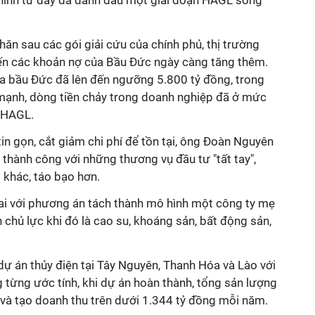
hính từ đây đã đánh dấu một giai đoạn HAGL sóng
khăn sau các gói giải cứu của chính phủ, thị trường
ến các khoản nợ của Bầu Đức ngày càng tăng thêm.
a bầu Đức đã lên đến ngưỡng 5.800 tỷ đồng, trong
 mạnh, dòng tiền chảy trong doanh nghiệp đã ở mức
a HAGL.
tin gọn, cắt giảm chi phí để tồn tại, ông Đoàn Nguyên
 thành công với những thương vụ đầu tư "tất tay",
 khác, táo bạo hơn.
hai với phương án tách thành mô hình một công ty mẹ
 chủ lực khi đó là cao su, khoáng sản, bất động sản,
ự án thủy điện tại Tây Nguyên, Thanh Hóa và Lào với
từng ước tính, khi dự án hoàn thành, tổng sản lượng
 và tạo doanh thu trên dưới 1.344 tỷ đồng mỗi năm.