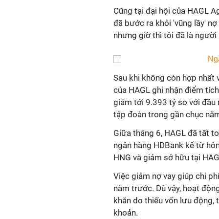
Cũng tại đại hội của HAGL Ag
đã bước ra khỏi 'vũng lầy' nợ
nhưng giờ thì tôi đã là người 
Sau khi không còn hợp nhất v
của HAGL ghi nhận điểm tích 
giảm tới 9.393 tỷ so với đầu
tập đoàn trong gần chục nă
Giữa tháng 6, HAGL đã tất to
ngân hàng HDBank kể từ hôm 
HNG và giảm sở hữu tại HAG
Việc giảm nợ vay giúp chi p
năm trước. Dù vậy, hoạt độn
khăn do thiếu vốn lưu động,
khoản.