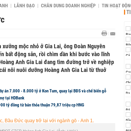
OANH
LÃNH ĐẠO
CHÂN DUNG DOANH NGHIỆP
TIN HOẠT ĐỘN
T
ức
n xưởng mộc nhỏ ở Gia Lai, ông Đoàn Nguyên
ến bất động sản, rồi chìm dần khi bước vào lĩnh
Hoàng Anh Gia Lai đang tìm đường trở về nghiệp
cái nôi nuôi dưỡng Hoàng Anh Gia Lai từ thuở
ự án 7.000 - 8.000 tỷ ở Kon Tum, quay lại BĐS và chế biến gỗ
 nợ tại HDBank
00 tỷ đồng từ bán thỏa thuận 79,87 triệu cp HNG