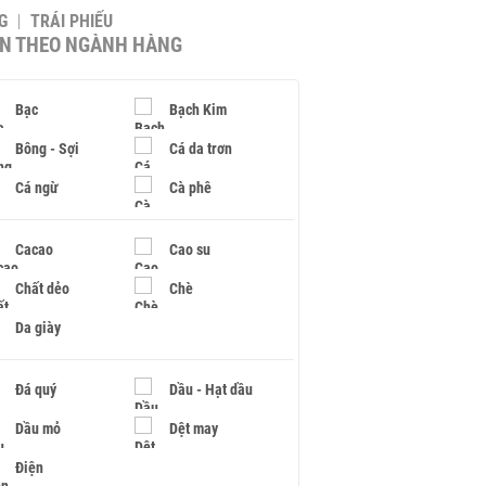
G
TRÁI PHIẾU
IN THEO NGÀNH HÀNG
Bạc
Bạch Kim
Bông - Sợi
Cá da trơn
Cá ngừ
Cà phê
Cacao
Cao su
Chất dẻo
Chè
Da giày
Đá quý
Dầu - Hạt dầu
Dầu mỏ
Dệt may
Điện