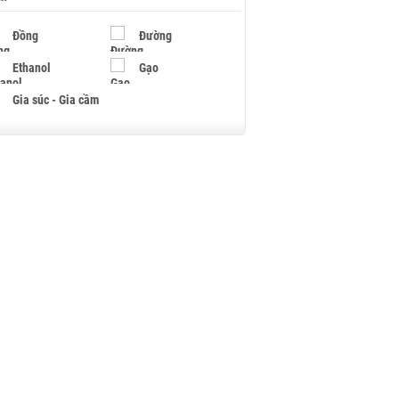
Đồng
Đường
Ethanol
Gạo
Gia súc - Gia cầm
Giấy
Gỗ
Hạt điều
Hồ tiêu - Hạt tiêu
Khí đốt
Kim loại khác
Mắc ca
Muối
Ngũ cốc
Nhựa - Hạt nhựa
Palladium
Phân bón