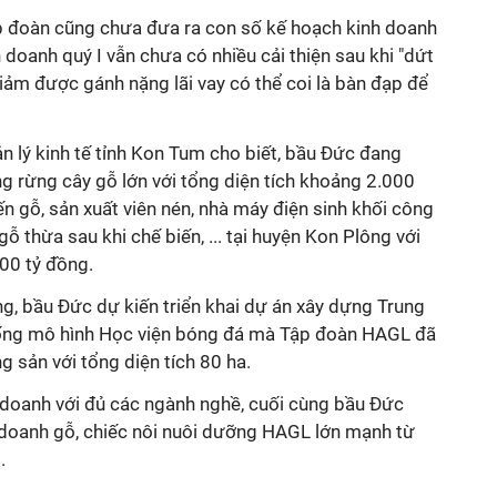
p đoàn cũng chưa đưa ra con số kế hoạch kinh doanh
 doanh quý I vẫn chưa có nhiều cải thiện sau khi "dứt
iảm được gánh nặng lãi vay có thể coi là bàn đạp để
ản lý kinh tế tỉnh Kon Tum cho biết, bầu Đức đang
g rừng cây gỗ lớn với tổng diện tích khoảng 2.000
n gỗ, sản xuất viên nén, nhà máy điện sinh khối công
 thừa sau khi chế biến, ... tại huyện Kon Plông với
00 tỷ đồng.
ng, bầu Đức dự kiến triển khai dự án xây dựng Trung
iống mô hình Học viện bóng đá mà Tập đoàn HAGL đã
ng sản với tổng diện tích 80 ha.
h doanh với đủ các ngành nghề, cuối cùng bầu Đức
h doanh gỗ, chiếc nôi nuôi dưỡng HAGL lớn mạnh từ
.