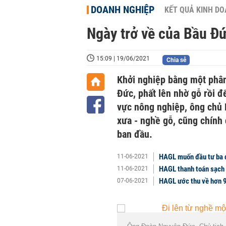
DOANH NGHIỆP
KẾT QUẢ KINH D
Ngày trở về của Bầu Đ
15:09 | 19/06/2021
Chia sẻ
Khởi nghiệp bằng một phâ
Đức, phất lên nhờ gỗ rồi đ
vực nông nghiệp, ông chủ 
xưa - nghề gỗ, cũng chính 
ban đầu.
HAGL muốn đầu tư ba d
11-06-2021
HAGL thanh toán sạch
11-06-2021
HAGL ước thu về hơn 9
07-06-2021