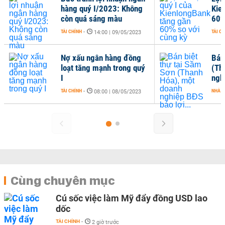
hàng quý I/2023: Không
Kie
còn quá sáng màu
60%
TÀI CHÍNH
-
TÀI C
14:00 | 09/05/2023
Nợ xấu ngân hàng đồng
Bán
loạt tăng mạnh trong quý
(Th
I
ngh
TÀI CHÍNH
-
NHÀ Đ
08:00 | 08/05/2023
Cùng chuyên mục
Cú sốc việc làm Mỹ đẩy đồng USD lao
dốc
TÀI CHÍNH
-
2 giờ trước