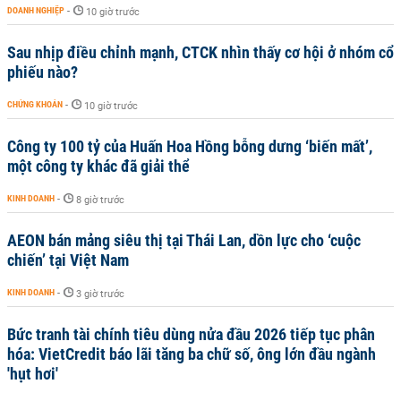
DOANH NGHIỆP
-
10 giờ trước
Sau nhịp điều chỉnh mạnh, CTCK nhìn thấy cơ hội ở nhóm cổ
phiếu nào?
CHỨNG KHOÁN
-
10 giờ trước
Công ty 100 tỷ của Huấn Hoa Hồng bỗng dưng ‘biến mất’,
một công ty khác đã giải thể
KINH DOANH
-
8 giờ trước
AEON bán mảng siêu thị tại Thái Lan, dồn lực cho ‘cuộc
chiến’ tại Việt Nam
KINH DOANH
-
3 giờ trước
Bức tranh tài chính tiêu dùng nửa đầu 2026 tiếp tục phân
hóa: VietCredit báo lãi tăng ba chữ số, ông lớn đầu ngành
'hụt hơi'