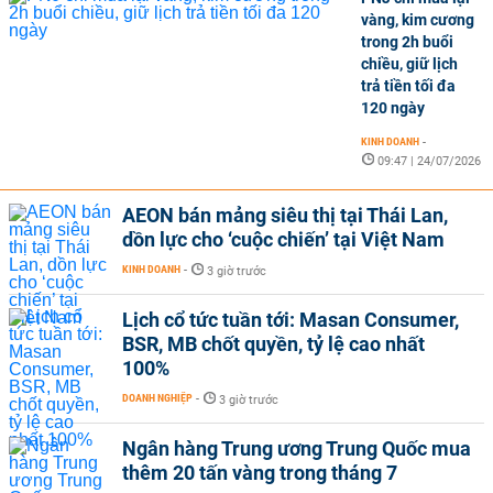
vàng, kim cương
trong 2h buổi
chiều, giữ lịch
trả tiền tối đa
120 ngày
KINH DOANH
-
09:47 | 24/07/2026
AEON bán mảng siêu thị tại Thái Lan,
dồn lực cho ‘cuộc chiến’ tại Việt Nam
KINH DOANH
-
3 giờ trước
Lịch cổ tức tuần tới: Masan Consumer,
BSR, MB chốt quyền, tỷ lệ cao nhất
100%
DOANH NGHIỆP
-
3 giờ trước
Ngân hàng Trung ương Trung Quốc mua
thêm 20 tấn vàng trong tháng 7