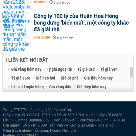
TÀI CHÍNH
-
3 giờ trước
Công ty 100 tỷ của Huấn Hoa Hồng
bỗng dưng ‘biến mất’, một công ty khác
đã giải thể
KINH DOANH
-
8 giờ trước
LIÊN KẾT NỔI BẬT
Giá vàng hôm nay
Tỷ giá ngoại tệ
Tỷ giá usd
Tỷ giá yen
Tỷ giá euro
Giá heo hơi
Giá cà phê
Giá tiêu hôm nay
Lãi suất ngân hàng
Giá xăng dầu
Giá thép hôm nay
Giá sầu riêng
Giá thịt heo
Giá gạo
Giá cao su
Best Retail Brokers
Diễn đàn đầu tư Việt Nam 2026
Trang TTĐTTH của công ty VietNewsCorp
Giấy phép số 3323/GP-TTĐT do Sở VH&TT TP.HCM cấp ngày 20/3/2026
Lầu 5 - Compa Building - 293 Điện Biên Phủ - Phường Gia Định - TP.HCM
Chi nhánh:
Số 5 - Khu 38A Trần Phú - Phường Ba Đình - TP. Hà Nội
Chịu trách nhiệm nội dung:
Hoàng Hữu Lợi
Hotline:
0975798489