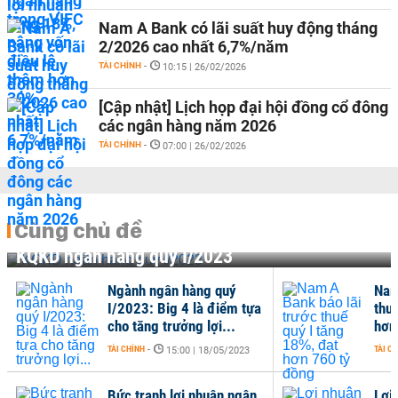
Nam A Bank có lãi suất huy động tháng
2/2026 cao nhất 6,7%/năm
TÀI CHÍNH
-
10:15 | 26/02/2026
[Cập nhật] Lịch họp đại hội đồng cổ đông
các ngân hàng năm 2026
TÀI CHÍNH
-
07:00 | 26/02/2026
Cùng chủ đề
KQKD ngân hàng quý I/2023
Ngành ngân hàng quý
Nam
I/2023: Big 4 là điểm tựa
thu
cho tăng trưởng lợi...
hơn
TÀI CHÍNH
-
TÀI C
15:00 | 18/05/2023
Bức tranh lợi nhuận ngân
Lợi