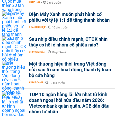
HÀNG HÓA
-
2 giờ trước
Điện Máy Xanh muốn phát hành cổ
phiếu với tỷ lệ 1:1 để tăng thanh khoản
DOANH NGHIỆP
-
10 giờ trước
Sau nhịp điều chỉnh mạnh, CTCK nhìn
thấy cơ hội ở nhóm cổ phiếu nào?
CHỨNG KHOÁN
-
10 giờ trước
Một thương hiệu thời trang Việt đóng
cửa sau 5 năm hoạt động, thanh lý toàn
bộ cửa hàng
KINH DOANH
-
10 giờ trước
TOP 10 ngân hàng lãi lớn nhất từ kinh
doanh ngoại hối nửa đầu năm 2026:
Vietcombank quán quân, ACB dẫn đầu
nhóm tư nhân