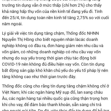
trưởng tín dụng vẫn ở mức thấp (chỉ hơn 2%) cho thấy
khả năng hấp thụ vốn của nền kinh tế đang yếu đi. Tính
đến 25/4, tín dụng toàn nền kinh tế tăng 2,75% so với cuối
năm ngoái.
Lý giải về việc tín dụng tăng chậm, Thống đốc NHNN
Nguyễn Thị Hồng cho biết nguyên nhân làcác doanh
nghiệp không có đầu ra, đơn hàng giảm nên nhu cầu và
vốn giảm, có những doanh nghiệp có nhu cầu vay vốn
nhưng do suy yếu trong thời gian chịu tác động bởi
COVID-19 nên không đủ điều hiện vay vốn. Còn tín dụng
bất động sản gặp khó khăn chủ yếu do yếu tố pháp lý nên
tăng không cao như thời gian trước đây.
Thống đốc cũng cho rằng tín dụng tăng chậm không chỉ ở
Việt Nam; khi các ngân hàng Mỹ sụp đổ, lan sang châu
Âu, các ngân hàng tại nhiều quốc gia cũng thận trọng hơn
khi cho vay, để đảm bảo thanh khoản, sẵn sàng chi trả
cho người gửi tiền. Do đó, việc thúc đẩy tín dụng để hỗ trợ