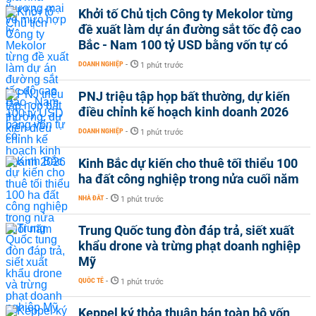
Khởi tố Chủ tịch Công ty Mekolor từng
đề xuất làm dự án đường sắt tốc độ cao
Bắc - Nam 100 tỷ USD bằng vốn tự có
DOANH NGHIỆP
-
1 phút trước
PNJ triệu tập họp bất thường, dự kiến
điều chỉnh kế hoạch kinh doanh 2026
DOANH NGHIỆP
-
1 phút trước
Kinh Bắc dự kiến cho thuê tối thiểu 100
ha đất công nghiệp trong nửa cuối năm
NHÀ ĐẤT
-
1 phút trước
Trung Quốc tung đòn đáp trả, siết xuất
khẩu drone và trừng phạt doanh nghiệp
Mỹ
QUỐC TẾ
-
1 phút trước
Keppel ký thỏa thuận bán toàn bộ vốn