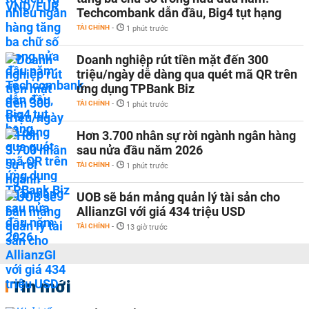
Techcombank dẫn đầu, Big4 tụt hạng
TÀI CHÍNH
-
1 phút trước
Doanh nghiệp rút tiền mặt đến 300
triệu/ngày dễ dàng qua quét mã QR trên
ứng dụng TPBank Biz
TÀI CHÍNH
-
1 phút trước
Hơn 3.700 nhân sự rời ngành ngân hàng
sau nửa đầu năm 2026
TÀI CHÍNH
-
1 phút trước
UOB sẽ bán mảng quản lý tài sản cho
AllianzGI với giá 434 triệu USD
TÀI CHÍNH
-
13 giờ trước
Tin mới