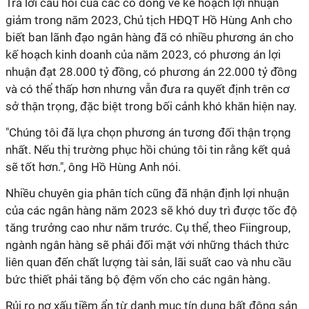
Trả lời câu hỏi của các cổ đông về kế hoạch lợi nhuận
giảm trong năm 2023, Chủ tịch HĐQT Hồ Hùng Anh cho
biết ban lãnh đạo ngân hàng đã có nhiều phương án cho
kế hoạch kinh doanh của năm 2023, có phương án lợi
nhuận đạt 28.000 tỷ đồng, có phương án 22.000 tỷ đồng
và có thể thấp hơn nhưng vẫn đưa ra quyết định trên cơ
sở thận trọng, đặc biệt trong bối cảnh khó khăn hiện nay.
"Chúng tôi đã lựa chọn phương án tương đối thận trọng
nhất. Nếu thị trường phục hồi chúng tôi tin rằng kết quả
sẽ tốt hơn.", ông Hồ Hùng Anh nói.
Nhiều chuyên gia phân tích cũng đã nhận định lợi nhuận
của các ngân hàng năm 2023 sẽ khó duy trì được tốc độ
tăng trưởng cao như năm trước. Cụ thể, theo Fiingroup,
ngành ngân hàng sẽ phải đối mặt với những thách thức
liên quan đến chất lượng tài sản, lãi suất cao và nhu cầu
bức thiết phải tăng bộ đệm vốn cho các ngân hàng.
Rủi ro nợ xấu tiềm ẩn từ danh mục tín dụng bất động sản