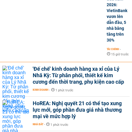
2026:
VietinBank
vươn lên
dẫn đầu, 5
nhà băng
tăng trên
30%
TÀI CHÍNH
-
15 giờ trước
'Đế chế’ kinh doanh hàng xa xỉ của Lý
Nhã Kỳ: Từ phân phối, thiết kế kim
cương đến thời trang, phụ kiện cao cấp
KINH DOANH
-
1 phút trước
HoREA: Nghị quyết 21 có thể tạo xung
lực mới, góp phần đưa giá nhà thương
mại về mức hợp lý
NHÀ ĐẤT
-
1 phút trước