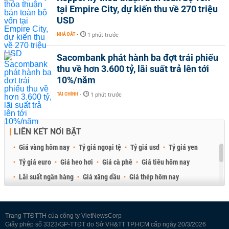
tại Empire City, dự kiến thu về 270 triệu
USD
NHÀ ĐẤT
-
1 phút trước
Sacombank phát hành ba đợt trái phiếu
thu về hơn 3.600 tỷ, lãi suất trả lên tới
10%/năm
TÀI CHÍNH
-
1 phút trước
LIÊN KẾT NỔI BẬT
Giá vàng hôm nay
Tỷ giá ngoại tệ
Tỷ giá usd
Tỷ giá yen
Tỷ giá euro
Giá heo hơi
Giá cà phê
Giá tiêu hôm nay
Lãi suất ngân hàng
Giá xăng dầu
Giá thép hôm nay
Giá sầu riêng
Giá thịt heo
Giá gạo
Giá cao su
Best Retail Brokers
Diễn đàn đầu tư Việt Nam 2026
Trang TTĐTTH của công ty VietNewsCorp
Giấy phép số 3323/GP-TTĐT do Sở VH&TT TP.HCM cấp ngày 20/3/2026