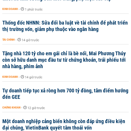
KINH DOANH
-
1 phút trước
Thống đốc NHNN: Sửa đổi ba luật về tài chính để phát triển
thị trường vốn, giảm phụ thuộc vào ngân hàng
TÀI CHÍNH
-
14 giờ trước
Tặng nhà 120 tỷ cho em gái chỉ là bề nổi, Mai Phương Thúy
còn sở hữu danh mục đầu tư từ chứng khoán, trái phiếu tới
nhà hàng, phim ảnh
KINH DOANH
-
14 giờ trước
Tự doanh tiếp tục xả ròng hơn 700 tỷ đồng, tâm điểm hướng
đến GEE
CHỨNG KHOÁN
-
12 giờ trước
Một doanh nghiệp cảng biển không còn đáp ứng điều kiện
đại chúng, VietinBank quyết tâm thoái vốn