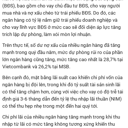
(BĐS), bao gồm cho vay chủ đầu tư BĐS, cho vay người
mua nhà và nợ xấu chéo từ trái phiếu BĐS. Do đó, các
ngân hàng có tỷ lệ nắm giữ trái phiếu doanh nghiệp và
cho vay lĩnh vực BĐS ở mức cao sẽ đối diện áp lực tăng
trích lập dự phòng, làm xói mòn lợi nhuận.
Trên thực tế, số dư nợ xấu của nhiều ngân hàng đã tăng
mạnh trong quý đầu năm, mức dự phòng rủi ro của phần
lớn ngân hàng cũng tăng, mức tăng cao nhất là 28,7% tại
Vietcombank và 26,2% tại MSB.
Bên cạnh đó, mặt bằng lãi suất cao khiến chi phí vốn của
ngân hàng bị đội lên, trong khi đó tỷ suất tài sản sinh lãi
có thể tăng chậm hơn, cùng với việc cho vay có độ trễ tái
định giá 3-6 tháng dẫn đến tỷ lệ thu nhập lãi thuần (NIM)
có thể thu hẹp nhẹ trong một đến hai quý tới.
Chi phí lãi của nhiều ngân hàng tăng mạnh trong khi thu
nhập từ lãi có mức tăng không tương xứng khiến thu