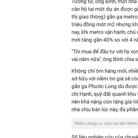
Tương tự, ông Bình, một nhà
căn hộ tại một dự án được gi
thị giao thông) gần ga metro
triệu đồng một m2 nhưng khô
nay, khi metro vận hành, chủ
mới tăng gần 40% so với 4 n
"Tôi mua để đầu tư với hy vọ
vài năm nữa", ông Bình chia s
Không chỉ ôm hàng mới, nhiều
sở hữu với niềm tin giá sẽ cò
gần ga Phước Long dù được 
chị Hạnh, quỹ đất quanh khu
nên khả năng còn tăng giá ti
nhà chịu bán lúc này, đa phầ
Nhiều chung cư mọc hai bên Metro 
Số liệu nghiên cứu của chuy