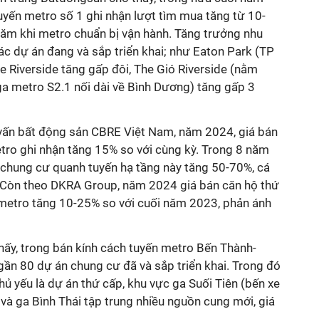
yến metro số 1 ghi nhận lượt tìm mua tăng từ 10-
năm khi metro chuẩn bị vận hành. Tăng trưởng nhu
ác dự án đang và sắp triển khai; như Eaton Park (TP
e Riverside tăng gấp đôi, The Gió Riverside (nằm
í ga metro S2.1 nối dài về Bình Dương) tăng gấp 3
vấn bất động sản CBRE Việt Nam, năm 2024, giá bán
tro ghi nhận tăng 15% so với cùng kỳ. Trong 8 năm
á chung cư quanh tuyến hạ tầng này tăng 50-70%, cá
. Còn theo DKRA Group, năm 2024 giá bán căn hộ thứ
 metro tăng 10-25% so với cuối năm 2023, phản ánh
hấy, trong bán kính cách tuyến metro Bến Thành-
 gần 80 dự án chung cư đã và sắp triển khai. Trong đó
hủ yếu là dự án thứ cấp, khu vực ga Suối Tiên (bến xe
và ga Bình Thái tập trung nhiều nguồn cung mới, giá