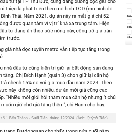
 đầu tư tại TP Thủ Đức, cũng đang xuống cọc giữ chỗ
ới thiệu là phát triển theo mô hình TOD (mô hình đô
 Bình Thái. Năm 2021, dự án này ra mắt giá chỉ 52
ng được quan tâm vì vị trí khá xa trung tâm. Hiện
 đầu tư đang ăn theo sức nóng này, công bố giá bán
ăm trước.
ng giá nhà dọc tuyến metro vẫn tiếp tục tăng trong
ẻ.
 nhà đầu tư cũng kiên trì giữ lại bất động sản đang
n tăng. Chị Bích Hạnh (quận 3) chọn giữ lại căn hộ
trả chênh 15% so với giá mua đầu năm 2023. Theo
 vực này không còn nhiều, dự án mới giá cũng cao
ếp. "Nhiều môi giới hỏi thăm mua căn hộ nhưng ít chủ
n muốn giữ chờ giá tăng thêm", chị Hạnh cho hay.
số 1 Bến Thành - Suối Tiên, tháng 12/2024. (Ảnh:
Quỳnh Trần
)
ên trang Batdongsan cho thấy, trong nửa cuối năm