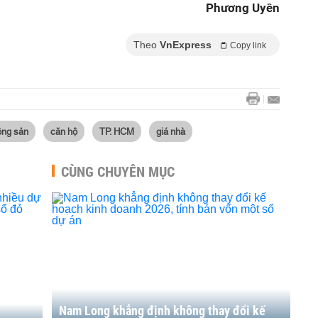
Phương Uyên
Theo
VnExpress
Copy link
ộng sản
căn hộ
TP. HCM
giá nhà
CÙNG CHUYÊN MỤC
Nam Long khẳng định không thay đổi kế