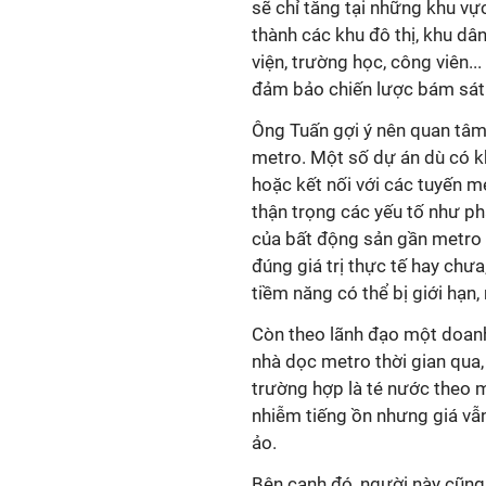
sẽ chỉ tăng tại những khu vự
thành các khu đô thị, khu dân
viện, trường học, công viên..
đảm bảo chiến lược bám sát h
Ông Tuấn gợi ý nên quan tâm
metro. Một số dự án dù có k
hoặc kết nối với các tuyến m
thận trọng các yếu tố như phá
của bất động sản gần metro 
đúng giá trị thực tế hay chưa
tiềm năng có thể bị giới hạn, 
Còn theo lãnh đạo một doanh
nhà dọc metro thời gian qua, 
trường hợp là té nước theo 
nhiễm tiếng ồn nhưng giá vẫn 
ảo.
Bên cạnh đó, người này cũng