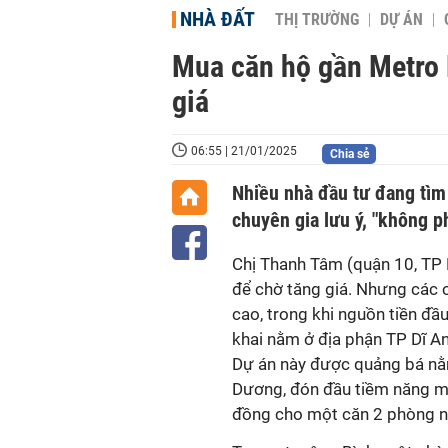
NHÀ ĐẤT
THỊ TRƯỜNG
DỰ ÁN
Mua căn hộ gần Metro 
giá
06:55 | 21/01/2025
Chia sẻ
Nhiều nhà đầu tư đang tì
chuyên gia lưu ý, "không p
Chị Thanh Tâm (quận 10, TP 
để chờ tăng giá. Nhưng các 
cao, trong khi nguồn tiền đầ
khai nằm ở địa phận TP Dĩ An
Dự án này được quảng bá nằm
Dương, đón đầu tiềm năng met
đồng cho một căn 2 phòng n