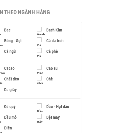
IN THEO NGÀNH HÀNG
Bạc
Bạch Kim
Bông - Sợi
Cá da trơn
Cá ngừ
Cà phê
Cacao
Cao su
Chất dẻo
Chè
Da giày
Đá quý
Dầu - Hạt dầu
Dầu mỏ
Dệt may
Điện