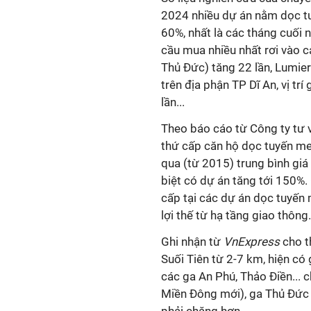
2024 nhiều dự án nằm dọc tu
60%, nhất là các tháng cuối 
cầu mua nhiều nhất rơi vào c
Thủ Đức) tăng 22 lần, Lumier
trên địa phận TP Dĩ An, vị tr
lần...
Theo báo cáo từ Công ty tư 
thứ cấp căn hộ dọc tuyến me
qua (từ 2015) trung bình gi
biệt có dự án tăng tới 150%
cấp tại các dự án dọc tuyến
lợi thế từ hạ tầng giao thông.
Ghi nhận từ
VnExpress
cho t
Suối Tiên từ 2-7 km, hiện có
các ga An Phú, Thảo Điền... c
Miền Đông mới), ga Thủ Đức 