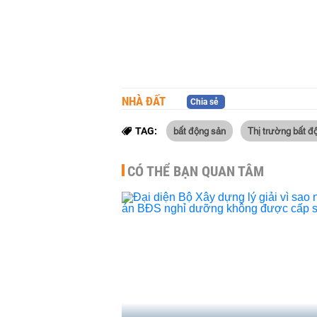
NHÀ ĐẤT
Chia sẻ
bất động sản
Thị trường bất đ
TAG:
CÓ THỂ BẠN QUAN TÂM