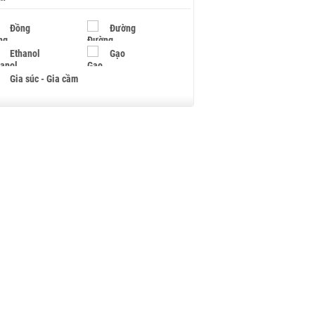
Đồng
Đường
Ethanol
Gạo
Gia súc - Gia cầm
Giấy
Gỗ
Hạt điều
Hồ tiêu - Hạt tiêu
Khí đốt
Kim loại khác
Mắc ca
Muối
Ngũ cốc
Nhựa - Hạt nhựa
Palladium
Phân bón