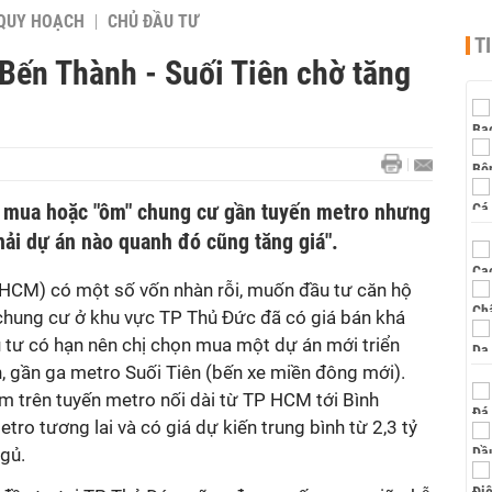
QUY HOẠCH
CHỦ ĐẦU TƯ
T
Bến Thành - Suối Tiên chờ tăng
m mua hoặc "ôm" chung cư gần tuyến metro nhưng
hải dự án nào quanh đó cũng tăng giá".
HCM) có một số vốn nhàn rỗi, muốn đầu tư căn hộ
chung cư ở khu vực TP Thủ Đức đã có giá bán khá
u tư có hạn nên chị chọn mua một dự án mới triển
, gần ga metro Suối Tiên (bến xe miền đông mới).
 trên tuyến metro nối dài từ TP HCM tới Bình
ro tương lai và có giá dự kiến trung bình từ 2,3 tỷ
gủ.