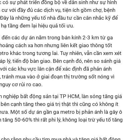
c có sự phát triển đồng bộ về dân sinh như sự hình
 cư với đầy đủ các dịch vụ, tiện ích gồm chợ, bệnh
. Đây là những yếu tố nhà đầu tư cần cân nhắc kỹ để
ạ tầng đem lại hiệu quả tối ưu.
 đến các dự án nằm trong bán kính 2-3 km từ ga
hoảng cách xa hơn nhưng liên kết giao thông tốt
etro khác trong tương lai. Tuy nhiên, vẫn cần xem xét
p lý, tiến độ bàn giao. Bên cạnh đó, nên so sánh giá
với các khu vực lân cận để xác định đã phản ánh
, tránh mua vào ở giai đoạn thị trường sốt nóng vì
nguy cơ rủi ro cao.
 nghiệp bất động sản tại TP HCM, làn sóng tăng giá
bên cạnh tăng theo giá trị thật thì cũng có không ít
mưa. Một số dự án gần ga metro bị phản ánh là gây ô
tăng 50-60% thì rất phi lý, không loại trừ yếu tố tăng
 cho rằng nhu cầu tìm mua nhà và tăng giá bất động