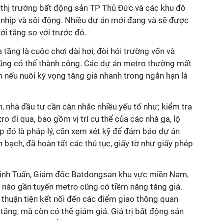
y thị trường bất động sản TP Thủ Đức và các khu đô
 nhịp và sôi động. Nhiều dự án mới đang và sẽ được
ới tăng so với trước đó.
ạ tầng là cuộc chơi dài hơi, đòi hỏi trường vốn và
ũng có thể thành công. Các dự án metro thường mất
 nếu nuôi kỳ vọng tăng giá nhanh trong ngắn hạn là
n, nhà đầu tư cần cân nhắc nhiều yếu tố như; kiểm tra
o đi qua, bao gồm vị trí cụ thể của các nhà ga, lộ
iếp đó là pháp lý, cần xem xét kỹ để đảm bảo dự án
 bạch, đã hoàn tất các thủ tục, giấy tờ như giấy phép
inh Tuấn, Giám đốc Batdongsan khu vực miền Nam,
 nào gần tuyến metro cũng có tiềm năng tăng giá.
huận tiện kết nối đến các điểm giao thông quan
 tăng, mà còn có thể giảm giá. Giá trị bất động sản