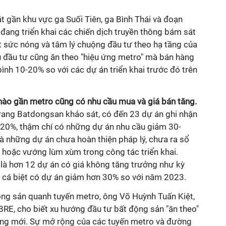
t gần khu vực ga Suối Tiên, ga Bình Thái và đoạn
đang triển khai các chiến dịch truyền thông bám sát
t sức nóng và tâm lý chuộng đầu tư theo hạ tầng của
ủ đầu tư cũng ăn theo "hiệu ứng metro" mà bán hàng
bình 10-20% so với các dự án triển khai trước đó trên
 nào gần metro cũng có nhu cầu mua và giá bán tăng.
ang Batdongsan khảo sát, có đến 23 dự án ghi nhận
20%, thậm chí có những dự án nhu cầu giảm 30-
à những dự án chưa hoàn thiện pháp lý, chưa ra sổ
 hoặc vướng lùm xùm trong công tác triển khai.
là hơn 12 dự án có giá không tăng trưởng như kỳ
, cá biệt có dự án giảm hơn 30% so với năm 2023.
ộng sản quanh tuyến metro, ông Võ Huỳnh Tuấn Kiệt,
BRE, cho biết xu hướng đầu tư bất động sản "ăn theo"
ớng mới. Sự mở rộng của các tuyến metro và đường