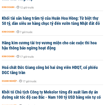
KINH DOANH
-
12 giờ trước
Khối tài sản hàng trăm tỷ của Huấn Hoa Hồng: Từ biệt thự
50 tỷ, dàn siêu xe hàng chục tỷ đến vườn tùng Nhật đắt đỏ
KINH DOANH
-
7 giờ trước
Hãng kim cương tài trợ vương miện cho các cuộc thi hoa
hậu thông báo ngừng hoạt động
KINH DOANH
-
17 giờ trước
Hoá chất Đức Giang công bố hai ứng viên HĐQT, cổ phiếu
DGC tăng trần
DOANH NGHIỆP
-
17 giờ trước
Khởi tố Chủ tịch Công ty Mekolor từng đề xuất làm dự án
đường sắt tốc độ cao Bắc - Nam 100 tỷ USD bằng vốn tự có