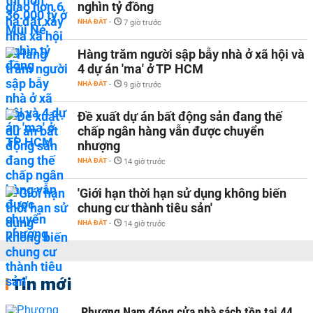
nghìn tỷ đồng
NHÀ ĐẤT
-
7 giờ trước
Hàng trăm người sập bẫy nhà ở xã hội và
4 dự án 'ma' ở TP HCM
NHÀ ĐẤT
-
9 giờ trước
Đề xuất dự án bất động sản đang thế
chấp ngân hàng vẫn được chuyển
nhượng
NHÀ ĐẤT
-
14 giờ trước
'Giới hạn thời hạn sử dụng không biến
chung cư thành tiêu sản'
NHÀ ĐẤT
-
14 giờ trước
Tin mới
Phương Nam đóng cửa nhà sách tồn tại 44