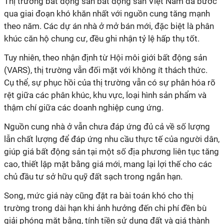
Thị trường bất động sản bất động sản Việt Nam đã bước
qua giai đoạn khó khăn nhất với nguồn cung tăng mạnh
theo năm. Các dự án nhà ở mở bán mới, đặc biệt là phân
khúc căn hộ chung cư, đều ghi nhận tỷ lệ hấp thụ tốt.
Tuy nhiên, theo nhận định từ Hội môi giới bất động sản
(VARS), thị trường vẫn đối mặt với không ít thách thức.
Cụ thể, sự phục hồi của thị trường vẫn có sự phân hóa rõ
rệt giữa các phân khúc, khu vực, loại hình sản phẩm và
thậm chí giữa các doanh nghiệp cung ứng.
Nguồn cung nhà ở vẫn chưa đáp ứng đủ cả về số lượng
lẫn chất lượng để đáp ứng nhu cầu thực tế của người dân,
giúp giá bất động sản tại một số địa phương liên tục tăng
cao, thiết lập mặt bằng giá mới, mang lại lợi thế cho các
chủ đầu tư sở hữu quỹ đất sạch trong ngắn hạn.
Song, mức giá này cũng đặt ra bài toán khó cho thị
trường trong dài hạn khi ảnh hưởng đến chi phí đền bù
giải phóng mặt bằng, tính tiền sử dụng đất và giá thành