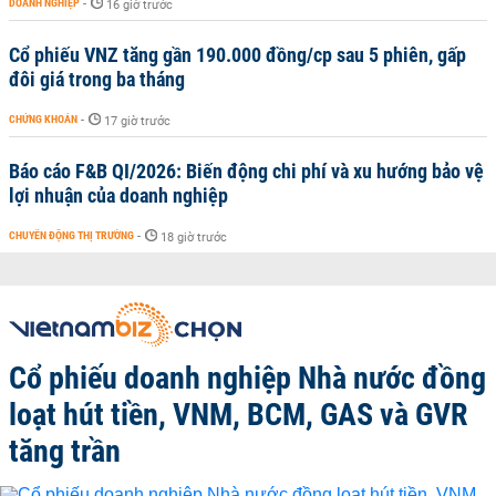
DOANH NGHIỆP
-
16 giờ trước
Cổ phiếu VNZ tăng gần 190.000 đồng/cp sau 5 phiên, gấp
đôi giá trong ba tháng
CHỨNG KHOÁN
-
17 giờ trước
Báo cáo F&B QI/2026: Biến động chi phí và xu hướng bảo vệ
lợi nhuận của doanh nghiệp
CHUYỂN ĐỘNG THỊ TRƯỜNG
-
18 giờ trước
Cổ phiếu doanh nghiệp Nhà nước đồng
loạt hút tiền, VNM, BCM, GAS và GVR
tăng trần