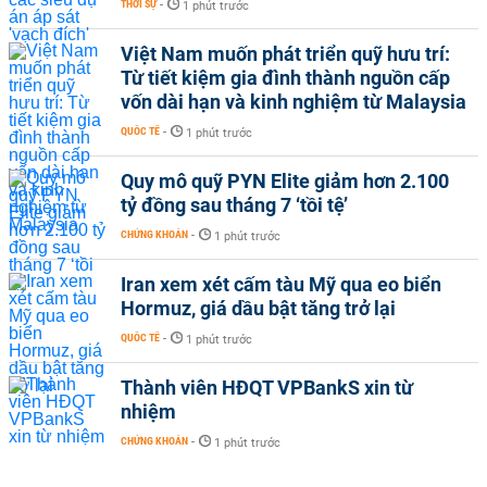
THỜI SỰ
-
1 phút trước
Việt Nam muốn phát triển quỹ hưu trí:
Từ tiết kiệm gia đình thành nguồn cấp
vốn dài hạn và kinh nghiệm từ Malaysia
QUỐC TẾ
-
1 phút trước
Quy mô quỹ PYN Elite giảm hơn 2.100
tỷ đồng sau tháng 7 ‘tồi tệ’
CHỨNG KHOÁN
-
1 phút trước
Iran xem xét cấm tàu Mỹ qua eo biển
Hormuz, giá dầu bật tăng trở lại
QUỐC TẾ
-
1 phút trước
Thành viên HĐQT VPBankS xin từ
nhiệm
CHỨNG KHOÁN
-
1 phút trước