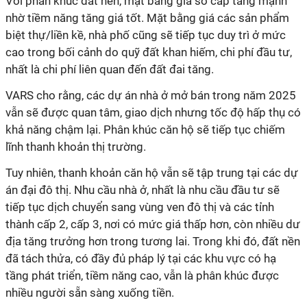
Với phân khúc đất nền, mặt bằng giá sơ cấp tăng mạnh
nhờ tiềm năng tăng giá tốt. Mặt bằng giá các sản phẩm
biệt thự/liền kề, nhà phố cũng sẽ tiếp tục duy trì ở mức
cao trong bối cảnh do quỹ đất khan hiếm, chi phí đầu tư,
nhất là chi phí liên quan đến đất đai tăng.
VARS cho rằng, các dự án nhà ở mở bán trong năm 2025
vẫn sẽ được quan tâm, giao dịch nhưng tốc độ hấp thụ có
khả năng chậm lại. Phân khúc căn hộ sẽ tiếp tục chiếm
lĩnh thanh khoản thị trường.
Tuy nhiên, thanh khoản căn hộ vẫn sẽ tập trung tại các dự
án đại đô thị. Nhu cầu nhà ở, nhất là nhu cầu đầu tư sẽ
tiếp tục dịch chuyển sang vùng ven đô thị và các tỉnh
thành cấp 2, cấp 3, nơi có mức giá thấp hơn, còn nhiều dư
địa tăng trưởng hơn trong tương lai. Trong khi đó, đất nền
đã tách thửa, có đầy đủ pháp lý tại các khu vực có hạ
tầng phát triển, tiềm năng cao, vẫn là phân khúc được
nhiều người sẵn sàng xuống tiền.