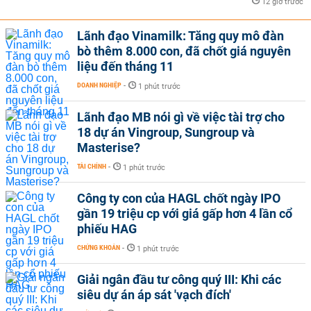
12 giờ trước
Lãnh đạo Vinamilk: Tăng quy mô đàn
bò thêm 8.000 con, đã chốt giá nguyên
liệu đến tháng 11
DOANH NGHIỆP
-
1 phút trước
Lãnh đạo MB nói gì về việc tài trợ cho
18 dự án Vingroup, Sungroup và
Masterise?
TÀI CHÍNH
-
1 phút trước
Công ty con của HAGL chốt ngày IPO
gần 19 triệu cp với giá gấp hơn 4 lần cổ
phiếu HAG
CHỨNG KHOÁN
-
1 phút trước
Giải ngân đầu tư công quý III: Khi các
siêu dự án áp sát 'vạch đích'