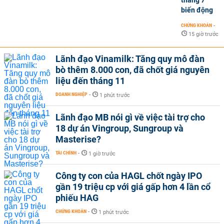
tháng 7
biến động
CHỨNG KHOÁN
-
15 giờ trước
Lãnh đạo Vinamilk: Tăng quy mô đàn
bò thêm 8.000 con, đã chốt giá nguyên
liệu đến tháng 11
DOANH NGHIỆP
-
1 phút trước
Lãnh đạo MB nói gì về việc tài trợ cho
18 dự án Vingroup, Sungroup và
Masterise?
TÀI CHÍNH
-
1 giờ trước
Công ty con của HAGL chốt ngày IPO
gần 19 triệu cp với giá gấp hơn 4 lần cổ
phiếu HAG
CHỨNG KHOÁN
-
1 phút trước