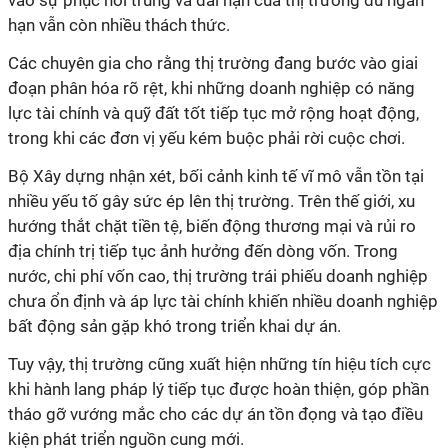
vào sự phục hồi trung và dài hạn của thị trường dù ngắn
hạn vẫn còn nhiều thách thức.
Các chuyên gia cho rằng thị trường đang bước vào giai
đoạn phân hóa rõ rệt, khi những doanh nghiệp có năng
lực tài chính và quỹ đất tốt tiếp tục mở rộng hoạt động,
trong khi các đơn vị yếu kém buộc phải rời cuộc chơi.
Bộ Xây dựng nhận xét, bối cảnh kinh tế vĩ mô vẫn tồn tại
nhiều yếu tố gây sức ép lên thị trường. Trên thế giới, xu
hướng thắt chặt tiền tệ, biến động thương mại và rủi ro
địa chính trị tiếp tục ảnh hưởng đến dòng vốn. Trong
nước, chi phí vốn cao, thị trường trái phiếu doanh nghiệp
chưa ổn định và áp lực tài chính khiến nhiều doanh nghiệp
bất động sản gặp khó trong triển khai dự án.
Tuy vậy, thị trường cũng xuất hiện những tín hiệu tích cực
khi hành lang pháp lý tiếp tục được hoàn thiện, góp phần
tháo gỡ vướng mắc cho các dự án tồn đọng và tạo điều
kiện phát triển nguồn cung mới.