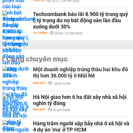
THỜI SỰ
-
15:27 | 29/04/2026
Techcombank báo lãi 8.900 tỷ trong quý
I, tỷ trọng dư nợ bất động sản lần đầu
xuống dưới 30%
TÀI CHÍNH
-
20:00 | 21/04/2026
Cùng chuyên mục
Một doanh nghiệp trúng thầu hai khu đô
thị hơn 36.000 tỷ ở Mũi Né
NHÀ ĐẤT
-
1 phút trước
Hà Nội giao hơn 6 ha đất xây nhà xã hội
nghìn tỷ đồng
NHÀ ĐẤT
-
10 giờ trước
Hàng trăm người sập bẫy nhà ở xã hội và
4 dự án 'ma' ở TP HCM