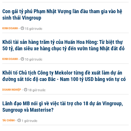
Con gái tỷ phú Phạm Nhật Vượng lần đầu tham gia vào hệ
sinh thái Vingroup
KINH DOANH
-
15 giờ trước
Khối tài sản hàng trăm tỷ của Huấn Hoa Hồng: Từ biệt thự
50 tỷ, dàn siêu xe hàng chục tỷ đến vườn tùng Nhật đắt đỏ
KINH DOANH
-
10 giờ trước
Khởi tố Chủ tịch Công ty Mekolor từng đề xuất làm dự án
đường sắt tốc độ cao Bắc - Nam 100 tỷ USD bằng vốn tự có
DOANH NGHIỆP
-
18 giờ trước
Lãnh đạo MB nói gì về việc tài trợ cho 18 dự án Vingroup,
Sungroup và Masterise?
TÀI CHÍNH
-
1 giờ trước