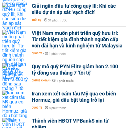
Giải ngân đầu tư công quý III: Khi các
siêu dự án áp sát 'vạch đích'
THỜI SỰ
-
31 phút trước
Việt Nam muốn phát triển quỹ hưu trí:
Từ tiết kiệm gia đình thành nguồn cấp
vốn dài hạn và kinh nghiệm từ Malaysia
QUỐC TẾ
-
1 phút trước
Quy mô quỹ PYN Elite giảm hơn 2.100
tỷ đồng sau tháng 7 ‘tồi tệ’
CHỨNG KHOÁN
-
1 phút trước
Iran xem xét cấm tàu Mỹ qua eo biển
Hormuz, giá dầu bật tăng trở lại
QUỐC TẾ
-
8 phút trước
Thành viên HĐQT VPBankS xin từ
nhiệm