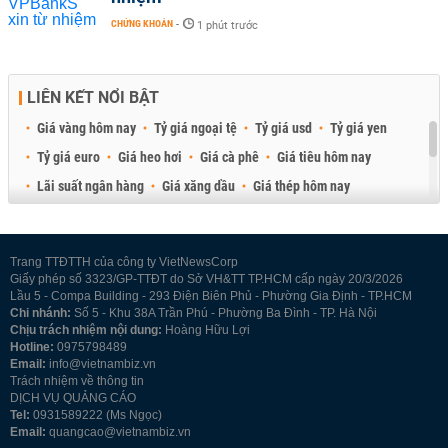
CHỨNG KHOÁN
-
1 phút trước
LIÊN KẾT NỔI BẬT
Giá vàng hôm nay
Tỷ giá ngoại tệ
Tỷ giá usd
Tỷ giá yen
Tỷ giá euro
Giá heo hơi
Giá cà phê
Giá tiêu hôm nay
Lãi suất ngân hàng
Giá xăng dầu
Giá thép hôm nay
Giá sầu riêng
Giá thịt heo
Giá gạo
Giá cao su
Best Retail Brokers
Diễn đàn đầu tư Việt Nam 2026
Trang TTĐTTH của công ty VietNewsCorp
Giấy phép số 3323/GP-TTĐT do Sở VH&TT TP.HCM cấp ngày 20/3/2026
Lầu 5 - Compa Building - 293 Điện Biên Phủ - Phường Gia Định - TP.HCM
Chi nhánh:
Số 5 - Khu 38A Trần Phú - Phường Ba Đình - TP. Hà Nội
Chịu trách nhiệm nội dung:
Hoàng Hữu Lợi
Hotline:
0975798489
Email:
info@vietnambiz.vn
Trách nhiệm về thông tin
DỊCH VỤ QUẢNG CÁO
Tel:
0931589222 (Ms Ngọc)
Email:
quangcao@vietnambiz.vn