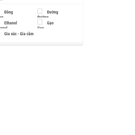
Đồng
Đường
Ethanol
Gạo
Gia súc - Gia cầm
Giấy
Gỗ
Hạt điều
Hồ tiêu - Hạt tiêu
Khí đốt
Kim loại khác
Mắc ca
Muối
Ngũ cốc
Nhựa - Hạt nhựa
Palladium
Phân bón