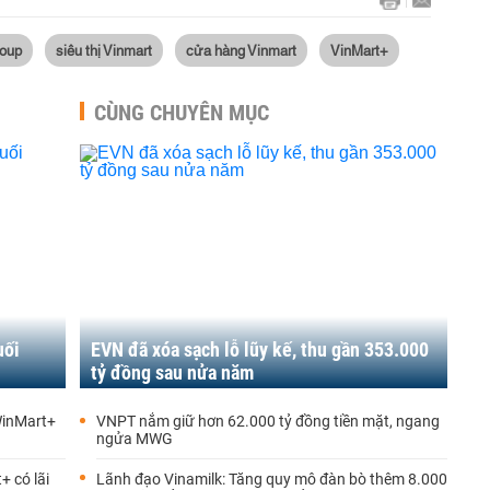
oup
siêu thị Vinmart
cửa hàng Vinmart
VinMart+
CÙNG CHUYÊN MỤC
uối
EVN đã xóa sạch lỗ lũy kế, thu gần 353.000
tỷ đồng sau nửa năm
WinMart+
VNPT nắm giữ hơn 62.000 tỷ đồng tiền mặt, ngang
ngửa MWG
+ có lãi
Lãnh đạo Vinamilk: Tăng quy mô đàn bò thêm 8.000