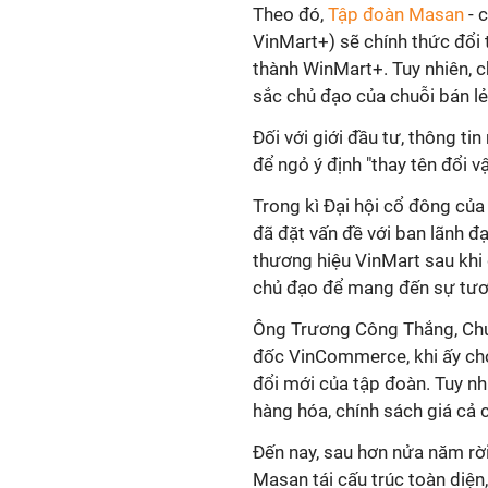
Theo đó,
Tập đoàn Masan
- 
VinMart+) sẽ chính thức đổi
thành WinMart+. Tuy nhiên, 
sắc chủ đạo của chuỗi bán lẻ
Đối với giới đầu tư, thông t
để ngỏ ý định "thay tên đổi v
Trong kì Đại hội cổ đông củ
đã đặt vấn đề với ban lãnh đ
thương hiệu VinMart sau khi 
chủ đạo để mang đến sự tươi
Ông Trương Công Thắng, Ch
đốc VinCommerce, khi ấy cho
đổi mới của tập đoàn. Tuy nhi
hàng hóa, chính sách giá cả 
Đến nay, sau hơn nửa năm r
Masan tái cấu trúc toàn diện