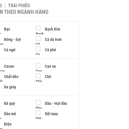
G
TRÁI PHIẾU
IN THEO NGÀNH HÀNG
Bạc
Bạch Kim
Bông - Sợi
Cá da trơn
Cá ngừ
Cà phê
Cacao
Cao su
Chất dẻo
Chè
Da giày
Đá quý
Dầu - Hạt dầu
Dầu mỏ
Dệt may
Điện