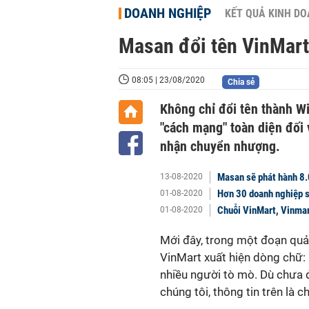
DOANH NGHIỆP
KẾT QUẢ KINH D
Masan đổi tên VinMart
08:05 | 23/08/2020
Chia sẻ
Không chỉ đổi tên thành W
"cách mạng" toàn diện đối
nhận chuyển nhượng.
Masan sẽ phát hành 8.
13-08-2020
Hơn 30 doanh nghiệp s
01-08-2020
Chuỗi VinMart, Vinmar
01-08-2020
Mới đây, trong một đoạn quản
VinMart xuất hiện dòng chữ: 
nhiều người tò mò. Dù chưa 
chúng tôi, thông tin trên là c