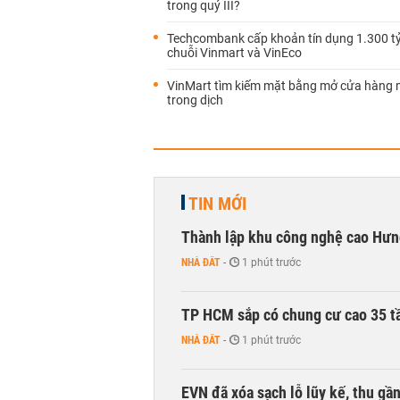
trong quý III?
Techcombank cấp khoản tín dụng 1.300 t
chuỗi Vinmart và VinEco
VinMart tìm kiếm mặt bằng mở cửa hàng 
trong dịch
TIN MỚI
Thành lập khu công nghệ cao Hưn
NHÀ ĐẤT
-
1 phút trước
TP HCM sắp có chung cư cao 35 tầ
NHÀ ĐẤT
-
1 phút trước
EVN đã xóa sạch lỗ lũy kế, thu g