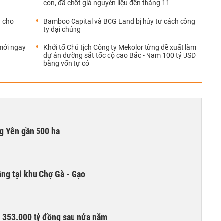
con, đã chốt giá nguyên liệu đến tháng 11
ỷ cho
Bamboo Capital và BCG Land bị hủy tư cách công
ty đại chúng
mới ngay
Khởi tố Chủ tịch Công ty Mekolor từng đề xuất làm
dự án đường sắt tốc độ cao Bắc - Nam 100 tỷ USD
bằng vốn tự có
g Yên gần 500 ha
ng tại khu Chợ Gà - Gạo
ần 353.000 tỷ đồng sau nửa năm