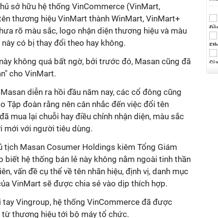
chủ sở hữu hệ thống VinCommerce (VinMart,
 tên thương hiệu VinMart thành WinMart, VinMart+
chưa rõ màu sắc, logo nhận diện thương hiệu và màu
 này có bị thay đổi theo hay không.
in này không quá bất ngờ, bởi trước đó, Masan cũng đã
ận" cho VinMart.
a Masan diễn ra hồi đầu năm nay, các cổ đông cũng
ạo Tập đoàn rằng nên cân nhắc đến việc đổi tên
đã mua lại chuỗi hay điều chỉnh nhận diện, màu sắc
 mới với người tiêu dùng.
ủ tịch Masan Cosumer Holdings kiêm Tổng Giám
 biết hệ thống bán lẻ này không nằm ngoài tinh thần
ên, vấn đề cụ thể về tên nhãn hiệu, định vị, danh mục
của VinMart sẽ được chia sẻ vào dịp thích hợp.
ời tay Vingroup, hệ thống VinCommerce đã được
, từ thương hiệu tới bộ máy tổ chức.