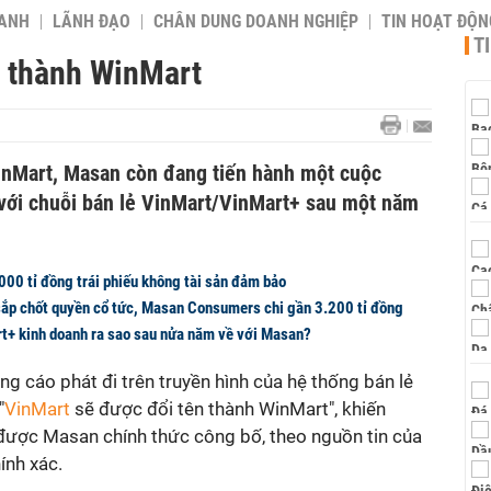
OANH
LÃNH ĐẠO
CHÂN DUNG DOANH NGHIỆP
TIN HOẠT ĐỘN
T
 thành WinMart
inMart, Masan còn đang tiến hành một cuộc
 với chuỗi bán lẻ VinMart/VinMart+ sau một năm
000 tỉ đồng trái phiếu không tài sản đảm bảo
ắp chốt quyền cổ tức, Masan Consumers chi gần 3.200 tỉ đồng
t+ kinh doanh ra sao sau nửa năm về với Masan?
g cáo phát đi trên truyền hình của hệ thống bán lẻ
"
VinMart
sẽ được đổi tên thành WinMart", khiến
được Masan chính thức công bố, theo nguồn tin của
hính xác.