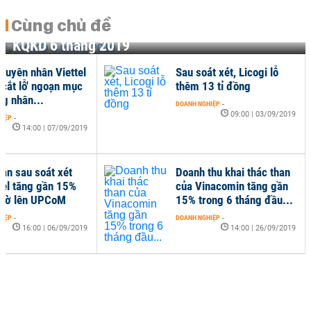
Cùng chủ đề
KQKD 6 tháng 2019
nguyên nhân Viettel
Sau soát xét, Licogi lỗ
'cắt lỗ' ngoạn mục
thêm 13 tỉ đồng
ng nhân...
DOANH NGHIỆP
-
09:00 | 03/09/2019
HIỆP
-
14:00 | 07/09/2019
uận sau soát xét
Doanh thu khai thác than
vel tăng gần 15%
của Vinacomin tăng gần
giờ lên UPCoM
15% trong 6 tháng đầu...
HIỆP
-
DOANH NGHIỆP
-
16:00 | 06/09/2019
14:00 | 26/09/2019