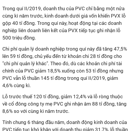
Trong
quí
II/2019, doanh thu của PVC chỉ bằng một nửa
cùng
kì
năm trước, kinh doanh dưới giá vốn khiến PVX lỗ
gộp 40
tỉ
đồng. Trong
quí
này, hoạt động tại các doanh
nghiệp liên doanh liên kết của PVX tiếp tục ghi nhận lỗ
500 triệu đồng.
Chi phí quản lý doanh nghiệp trong
quí
này đã tăng 47,5%
lên 59
tỉ
đồng, chủ yếu đến từ khoản chi 28
tỉ
đồng cho
"chi phí quản lý khác". Theo đó, dù các khoản chi phí tài
chính của PVC giảm 18,5% xuống còn 53
tỉ
đồng nhưng
PVC vẫn lỗ thuần 145
tỉ
đồng trong
quí
II/2019, giảm
4,6% cùng
kì
.
Lỗ trước thuế 120
tỉ
đồng, giảm 12,4% và lỗ ròng thuộc
về cổ đông công ty mẹ PVC ghi nhận âm 88
tỉ
đồng, tăng
8,6% so với cùng
kì
năm trước.
Tính chung 6 tháng đầu năm, doanh động kinh doanh của
PVC tiếp tục khó khăn với doanh thu giảm 31,7%, lỗ thuần