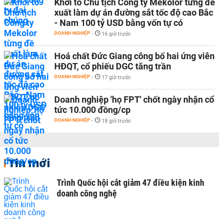
Khởi tố Chủ tịch Công ty Mekolor từng đề
xuất làm dự án đường sắt tốc độ cao Bắc
- Nam 100 tỷ USD bằng vốn tự có
DOANH NGHIỆP
-
16 giờ trước
Hoá chất Đức Giang công bố hai ứng viên
HĐQT, cổ phiếu DGC tăng trần
DOANH NGHIỆP
-
17 giờ trước
Doanh nghiệp 'họ FPT' chốt ngày nhận cổ
tức 10.000 đồng/cp
DOANH NGHIỆP
-
18 giờ trước
Tin mới
Trình Quốc hội cắt giảm 47 điều kiện kinh
doanh công nghệ