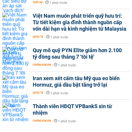
THỜI SỰ
-
1 phút trước
Việt Nam muốn phát triển quỹ hưu trí:
Từ tiết kiệm gia đình thành nguồn cấp
vốn dài hạn và kinh nghiệm từ Malaysia
QUỐC TẾ
-
1 phút trước
Quy mô quỹ PYN Elite giảm hơn 2.100
tỷ đồng sau tháng 7 ‘tồi tệ’
CHỨNG KHOÁN
-
1 phút trước
Iran xem xét cấm tàu Mỹ qua eo biển
Hormuz, giá dầu bật tăng trở lại
QUỐC TẾ
-
1 phút trước
Thành viên HĐQT VPBankS xin từ
nhiệm
CHỨNG KHOÁN
-
1 phút trước