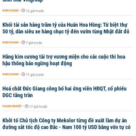
KINH DOANH
-
12 giờ trước
Khối tài sản hàng trăm tỷ của Huấn Hoa Hồng: Từ biệt thự
50 tỷ, dàn siêu xe hàng chục tỷ đến vườn tùng Nhật đắt đỏ
KINH DOANH
-
7 giờ trước
Hãng kim cương tài trợ vương miện cho các cuộc thi hoa
hậu thông báo ngừng hoạt động
KINH DOANH
-
17 giờ trước
Hoá chất Đức Giang công bố hai ứng viên HĐQT, cổ phiếu
DGC tăng trần
DOANH NGHIỆP
-
17 giờ trước
Khởi tố Chủ tịch Công ty Mekolor từng đề xuất làm dự án
đường sắt tốc độ cao Bắc - Nam 100 tỷ USD bằng vốn tự có