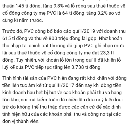
thuần 145
tỉ
đồng, tăng 9,8% và lỗ ròng sau thuế thuộc về
cổ đông công ty mẹ PVC là 64
tỉ
đồng, tăng 3,2% so với
cùng
kì
năm trước.
Trước đó, PVC công bố báo cáo
quí
I/2019 với doanh thu
615
tỉ
đồng và thu về 800 triệu đồng lãi gộp. Nhờ khoản
thu nhập tài chính bất thường đã giúp PVC ghi nhận mức
lãi sau thuế thuộc về cổ đông công ty mẹ đạt 23,3
tỉ
đồng. Tuy nhiên, với khoản lỗ lớn trong
quí
II đã khiến lỗ
luỹ kế của PVC tiếp tục tăng lên 3.738
tỉ
đồng.
Tình hình tài sản của PVC hiện đang rất khó khăn với dòng
tiền liên tục âm kể từ
quí
III/2017 đến nay khi dòng tiền
kinh doanh hầu hết bị hút về các khoản phải thu và hàng
tồn kho, nơi mà kiểm toán đã nhiều lần đưa ra ý kiến loại
trừ do không thể thu thập được các căn cứ để xác định
tính hiện hữu của các khoản phải thu và công nợ tại các
đơn vị thành viên.