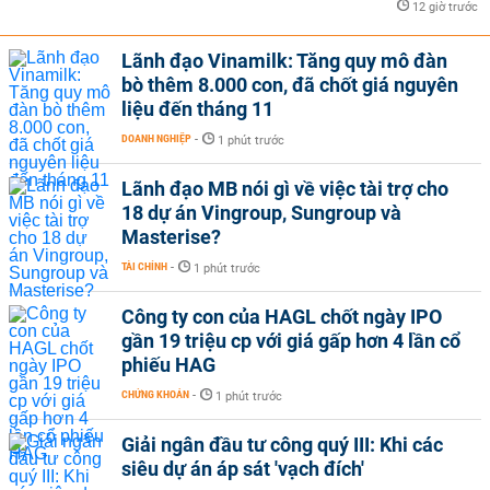
12 giờ trước
Lãnh đạo Vinamilk: Tăng quy mô đàn
bò thêm 8.000 con, đã chốt giá nguyên
liệu đến tháng 11
DOANH NGHIỆP
-
1 phút trước
Lãnh đạo MB nói gì về việc tài trợ cho
18 dự án Vingroup, Sungroup và
Masterise?
TÀI CHÍNH
-
1 phút trước
Công ty con của HAGL chốt ngày IPO
gần 19 triệu cp với giá gấp hơn 4 lần cổ
phiếu HAG
CHỨNG KHOÁN
-
1 phút trước
Giải ngân đầu tư công quý III: Khi các
siêu dự án áp sát 'vạch đích'