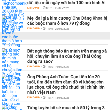
dữ liệu mỗi ngày với hơn 100 mô hình AI
KINH DOANH
-
08:01 | 25/05/2026
Mẹ 'đại gia kim cương' Chu Đăng Khoa bị
cáo buộc tham ô hơn 79 tỷ đồng
KINH DOANH
-
14:40 | 20/05/2026
Bất ngờ thông báo ẩn mình trên mạng xã
hội, chuyện làm ăn của ông Thái Công
đang ra sao?
KINH DOANH
-
14:36 | 19/05/2026
Ông Phùng Anh Tuấn: Cạn tiền lúc 20
tuổi, tìm đến tiệm cầm đồ vì không còn
lựa chọn, tới ông chủ chuỗi tài chính lớn
nhất Việt Nam
KINH DOANH
-
14:17 | 13/05/2026
Từng tuyên bố sẽ mua nhà 50 tỷ trong 3