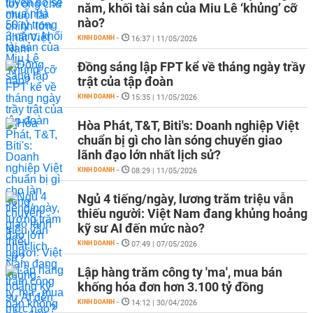
năm, khối tài sản của Miu Lê ‘khủng’ cỡ
nào?
KINH DOANH
-
16:37 | 11/05/2026
Đồng sáng lập FPT kể về tháng ngày trầy
trật của tập đoàn
KINH DOANH
-
15:35 | 11/05/2026
Hòa Phát, T&T, Biti's: Doanh nghiệp Việt
chuẩn bị gì cho làn sóng chuyển giao
lãnh đạo lớn nhất lịch sử?
KINH DOANH
-
08:29 | 11/05/2026
Ngủ 4 tiếng/ngày, lương trăm triệu vẫn
thiếu người: Việt Nam đang khủng hoảng
kỹ sư AI đến mức nào?
KINH DOANH
-
07:49 | 07/05/2026
Lập hàng trăm công ty 'ma', mua bán
khống hóa đơn hơn 3.100 tỷ đồng
KINH DOANH
-
14:12 | 30/04/2026