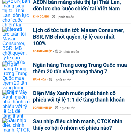
AEON bán mảng siêu thị tại Thái Lan,
dồn lực cho ‘cuộc chiến’ tại Việt Nam
KINH DOANH
-
1 phút trước
Lịch cổ tức tuần tới: Masan Consumer,
BSR, MB chốt quyền, tỷ lệ cao nhất
100%
DOANH NGHIỆP
-
34 phút trước
Ngân hàng Trung ương Trung Quốc mua
thêm 20 tấn vàng trong tháng 7
HÀNG HÓA
-
1 phút trước
Điện Máy Xanh muốn phát hành cổ
phiếu với tỷ lệ 1:1 để tăng thanh khoản
DOANH NGHIỆP
-
7 giờ trước
Sau nhịp điều chỉnh mạnh, CTCK nhìn
thấy cơ hội ở nhóm cổ phiếu nào?