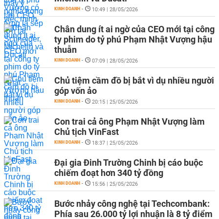
KINH DOANH
-
10:49 | 28/05/2026
Chân dung ít ai ngờ của CEO mới tại công
ty phim do tỷ phú Phạm Nhật Vượng hậu
thuẫn
KINH DOANH
-
07:09 | 28/05/2026
Chủ tiệm cầm đồ bị bắt vì dụ nhiều người
góp vốn ảo
KINH DOANH
-
20:15 | 25/05/2026
Con trai cả ông Phạm Nhật Vượng làm
Chủ tịch VinFast
KINH DOANH
-
18:37 | 25/05/2026
Đại gia Đinh Trường Chinh bị cáo buộc
chiếm đoạt hơn 340 tỷ đồng
KINH DOANH
-
15:56 | 25/05/2026
Bước nhảy công nghệ tại Techcombank:
Phía sau 26.000 tỷ lợi nhuận là 8 tỷ điểm