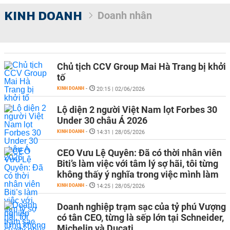
KINH DOANH
Doanh nhân
Chủ tịch CCV Group Mai Hà Trang bị khởi
tố
KINH DOANH
-
20:15 | 02/06/2026
Lộ diện 2 người Việt Nam lọt Forbes 30
Under 30 châu Á 2026
KINH DOANH
-
14:31 | 28/05/2026
CEO Vưu Lệ Quyên: Đã có thời nhân viên
Biti’s làm việc với tâm lý sợ hãi, tôi từng
không thấy ý nghĩa trong việc mình làm
KINH DOANH
-
14:25 | 28/05/2026
Doanh nghiệp trạm sạc của tỷ phú Vượng
có tân CEO, từng là sếp lớn tại Schneider,
Michelin và Ducati