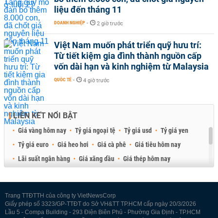
liệu đến tháng 11
DOANH NGHIỆP
-
2 giờ trước
Việt Nam muốn phát triển quỹ hưu trí:
Từ tiết kiệm gia đình thành nguồn cấp
vốn dài hạn và kinh nghiệm từ Malaysia
QUỐC TẾ
-
4 giờ trước
LIÊN KẾT NỔI BẬT
Giá vàng hôm nay
Tỷ giá ngoại tệ
Tỷ giá usd
Tỷ giá yen
Tỷ giá euro
Giá heo hơi
Giá cà phê
Giá tiêu hôm nay
Lãi suất ngân hàng
Giá xăng dầu
Giá thép hôm nay
Giá sầu riêng
Giá thịt heo
Giá gạo
Giá cao su
Best Retail Brokers
Diễn đàn đầu tư Việt Nam 2026
Trang TTĐTTH của công ty VietNewsCorp
Giấy phép số 3323/GP-TTĐT do Sở VH&TT TP.HCM cấp ngày 20/3/2026
Lầu 5 - Compa Building - 293 Điện Biên Phủ - Phường Gia Định - TP.HCM