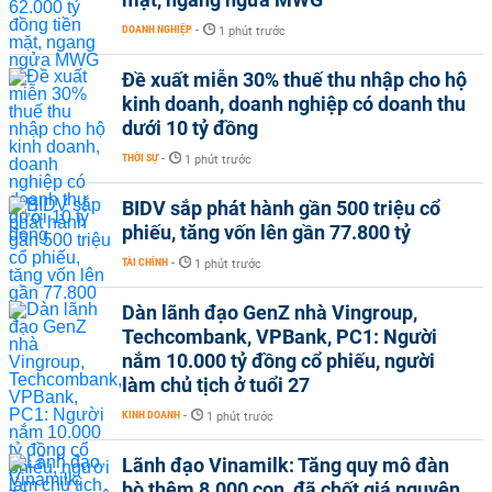
DOANH NGHIỆP
-
1 phút trước
Đề xuất miễn 30% thuế thu nhập cho hộ
kinh doanh, doanh nghiệp có doanh thu
dưới 10 tỷ đồng
THỜI SỰ
-
1 phút trước
BIDV sắp phát hành gần 500 triệu cổ
phiếu, tăng vốn lên gần 77.800 tỷ
TÀI CHÍNH
-
1 phút trước
Dàn lãnh đạo GenZ nhà Vingroup,
Techcombank, VPBank, PC1: Người
nắm 10.000 tỷ đồng cổ phiếu, người
làm chủ tịch ở tuổi 27
KINH DOANH
-
1 phút trước
Lãnh đạo Vinamilk: Tăng quy mô đàn
bò thêm 8.000 con, đã chốt giá nguyên