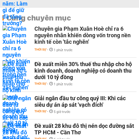
Cùng chuyên mục
Chuyên gia Phạm Xuân Hoè chỉ ra 6
nguyên nhân khiến dòng vốn trong nền
kinh tế còn 'tắc nghẽn'
THỜI SỰ
-
1 phút trước
Đề xuất miễn 30% thuế thu nhập cho hộ
kinh doanh, doanh nghiệp có doanh thu
dưới 10 tỷ đồng
THỜI SỰ
-
1 phút trước
Giải ngân đầu tư công quý III: Khi các
siêu dự án áp sát 'vạch đích'
THỜI SỰ
-
5 giờ trước
Đề xuất 28 khu đô thị nén dọc đường sắt
TP HCM - Cần Thơ
THỜI SỰ