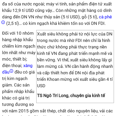
đa số của nước ngoài; máy vi tính, sản phẩm điện tử xuất
khẩu 12,9 tỉ USD cũng vậy… Còn những mặt hàng có dính
dáng đến DN VN như thủy sản (5 tỉ USD), gỗ (5 tỉ),
cà phê
(2,5 tỉ)… có kim ngạch khá khiêm tốn so với DN FDI.
Đối với 10 nhóm
Xuất siêu không phải từ nội lực của DN
hàng nhập khẩu
trong nước mà nhờ FDI nên chỉ là hình
chiếm kim ngạch
thức chứ không phải thực trạng nền
lớn nhất như máy
kinh tế VN đang phát triển mạnh mẽ và
móc, thiết bị;
bền vững. Vì thế, xuất siêu không lấy gì
điện thoại;
xăng
làm mừng cả. VN cần hành động nhanh
dầu
đều có giá
và cấp thiết hơn để DN nội địa phát
trị kim ngạch
triển Khoan mừng với xuất siêu gần 4 tỉ
giảm. Các sản
USD
phẩm nhập khẩu
TS Ngô Trí Long, chuyên gia kinh tế
khác có giá trị
tương đương so
với năm 2015 gồm sắt thép, chất dẻo nguyên liệu, vải các