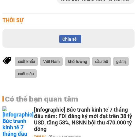
THỜI SỰ
Chia sẻ
xuất khẩu
Việt Nam
khối lượng
dầu thô
giá trị
xuất siêu
Có thể bạn quan tâm
[Infographic] Bức tranh kinh tế 7 tháng
đầu năm: FDI đăng ký mới đạt trên 38 tỷ
USD, tăng 58%, NSNN bội thu 470.000 tỷ
đồng
THỜI SỰ
-