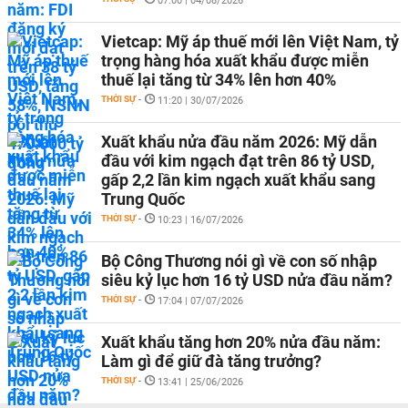
07:00 | 04/08/2026
Vietcap: Mỹ áp thuế mới lên Việt Nam, tỷ
trọng hàng hóa xuất khẩu được miễn
thuế lại tăng từ 34% lên hơn 40%
THỜI SỰ
-
11:20 | 30/07/2026
Xuất khẩu nửa đầu năm 2026: Mỹ dẫn
đầu với kim ngạch đạt trên 86 tỷ USD,
gấp 2,2 lần kim ngạch xuất khẩu sang
Trung Quốc
THỜI SỰ
-
10:23 | 16/07/2026
Bộ Công Thương nói gì về con số nhập
siêu kỷ lục hơn 16 tỷ USD nửa đầu năm?
THỜI SỰ
-
17:04 | 07/07/2026
Xuất khẩu tăng hơn 20% nửa đầu năm:
Làm gì để giữ đà tăng trưởng?
THỜI SỰ
-
13:41 | 25/06/2026