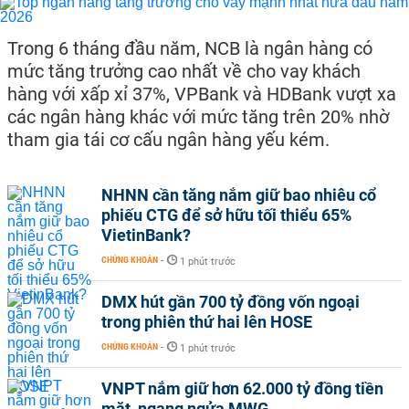
Trong 6 tháng đầu năm, NCB là ngân hàng có
mức tăng trưởng cao nhất về cho vay khách
hàng với xấp xỉ 37%, VPBank và HDBank vượt xa
các ngân hàng khác với mức tăng trên 20% nhờ
tham gia tái cơ cấu ngân hàng yếu kém.
NHNN cần tăng nắm giữ bao nhiêu cổ
phiếu CTG để sở hữu tối thiểu 65%
VietinBank?
CHỨNG KHOÁN
-
1 phút trước
DMX hút gần 700 tỷ đồng vốn ngoại
trong phiên thứ hai lên HOSE
CHỨNG KHOÁN
-
1 phút trước
VNPT nắm giữ hơn 62.000 tỷ đồng tiền
mặt, ngang ngửa MWG