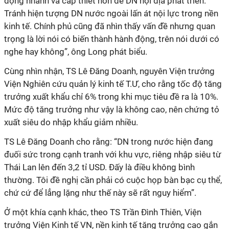
động nhanh và cấp thiết hơn để DN nội địa phát triển.
Tránh hiện tượng DN nước ngoài lấn át nội lực trong nền
kinh tế. Chính phủ cũng đã nhìn thấy vấn đề nhưng quan
trọng là lời nói có biến thành hành động, trên nói dưới có
nghe hay không”, ông Long phát biểu.
Cùng nhìn nhận, TS Lê Đăng Doanh, nguyên Viện trưởng
Viện Nghiên cứu quản lý kinh tế T.Ư, cho rằng tốc độ tăng
trưởng xuất khẩu chỉ 6% trong khi mục tiêu đề ra là 10%.
Mức độ tăng trưởng như vậy là không cao, nên chứng tỏ
xuất siêu do nhập khẩu giảm nhiều.
TS Lê Đăng Doanh cho rằng: “DN trong nước hiện đang
đuối sức trong cạnh tranh với khu vực, riêng nhập siêu từ
Thái Lan lên đến 3,2 tỉ USD. Đấy là điều không bình
thường. Tôi đề nghị cần phải có cuộc họp bàn bạc cụ thể,
chứ cứ để lẳng lặng như thế này sẽ rất nguy hiểm”.
Ở một khía cạnh khác, theo TS Trần Đình Thiên, Viện
trưởng Viện Kinh tế VN, nền kinh tế tăng trưởng cao gắn