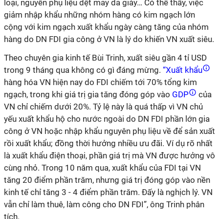
loại, nguyên phụ liệu dệt may da giày… Có thể thấy, việc
giảm nhập khẩu những nhóm hàng có kim ngạch lớn
cộng với kim ngạch xuất khẩu ngày càng tăng của nhóm
hàng do DN FDI gia công ở VN là lý do khiến VN xuất siêu.
Theo chuyên gia kinh tế Bùi Trinh, xuất siêu gần 4 tỉ USD
trong 9 tháng qua không có gì đáng mừng.
“Xuất khẩu
hàng hóa VN hiện nay do FDI chiếm tới 70% tổng kim
ngạch, trong khi giá trị gia tăng đóng góp vào
GDP
của
VN chỉ chiếm dưới 20%. Tỷ lệ này là quá thấp vì VN chủ
yếu xuất khẩu hộ cho nước ngoài do DN FDI phần lớn gia
công ở VN hoặc nhập khẩu nguyên phụ liệu về để sản xuất
rồi xuất khẩu; đồng thời hưởng nhiều ưu đãi. Ví dụ rõ nhất
là xuất khẩu điện thoại, phần giá trị mà VN được hưởng vô
cùng nhỏ. Trong 10 năm qua, xuất khẩu của FDI tại VN
tăng 20 điểm phần trăm, nhưng giá trị đóng góp vào nền
kinh tế chỉ tăng 3 - 4 điểm phần trăm. Đấy là nghịch lý. VN
vẫn chỉ làm thuê, làm công cho DN FDI”, ông Trinh phân
tích.