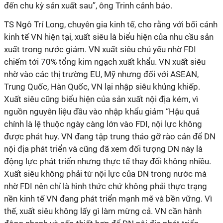
đến chu kỳ sản xuất sau”, ông Trinh cảnh báo.
TS Ngô Trí Long, chuyên gia kinh tế, cho rằng với bối cảnh
kinh tế VN hiện tại, xuất siêu là biểu hiện của nhu cầu sản
xuất trong nước giảm. VN xuất siêu chủ yếu nhờ FDI
chiếm tới 70% tổng kim ngạch xuất khẩu. VN xuất siêu
nhờ vào các thị trường EU, Mỹ nhưng đối với ASEAN,
Trung Quốc, Hàn Quốc, VN lại nhập siêu khủng khiếp.
Xuất siêu cũng biểu hiện của sản xuất nội địa kém, vì
nguồn nguyên liệu đầu vào nhập khẩu giảm “Hậu quả
chính là lệ thuộc ngày càng lớn vào FDI, nội lực không
được phát huy. VN đang tập trung tháo gỡ rào cản để DN
nội địa phát triển và cũng đã xem đối tượng DN này là
động lực phát triển nhưng thực tế thay đổi không nhiều.
Xuất siêu không phải từ nội lực của DN trong nước mà
nhờ FDI nên chỉ là hình thức chứ không phải thực trạng
nền kinh tế VN đang phát triển mạnh mẽ và bền vững. Vì
thế, xuất siêu không lấy gì làm mừng cả. VN cần hành