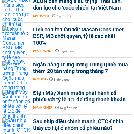
AEON bán mảng siêu thị tại Thái Lan,
dồn lực cho ‘cuộc chiến’ tại Việt Nam
KINH DOANH
-
7 giờ trước
Lịch cổ tức tuần tới: Masan Consumer,
BSR, MB chốt quyền, tỷ lệ cao nhất
100%
DOANH NGHIỆP
-
8 giờ trước
Ngân hàng Trung ương Trung Quốc mua
thêm 20 tấn vàng trong tháng 7
HÀNG HÓA
-
6 giờ trước
Điện Máy Xanh muốn phát hành cổ
phiếu với tỷ lệ 1:1 để tăng thanh khoản
DOANH NGHIỆP
-
14 giờ trước
Sau nhịp điều chỉnh mạnh, CTCK nhìn
thấy cơ hội ở nhóm cổ phiếu nào?