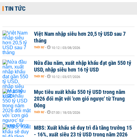
TIN TỨC
Việt Nam nhập siêu hơn 20,5 tỷ USD sau 7
tháng
THỜI SỰ
-
10:12 | 03/08/2026
Nửa đầu năm, xuất nhập khẩu đạt gần 550 tỷ
USD, nhập siêu hơn 16 tỷ USD
THỜI SỰ
-
10:12 | 03/07/2026
Mục tiêu xuất khẩu 550 tỷ USD trong năm
2026 đối mặt với 'cơn gió ngược' từ Trung
Đông
THỜI SỰ
-
07:00 | 18/03/2026
MBS: Xuất khẩu sẽ duy trì đà tăng trưởng 15
- 16%, xuất siêu 23 tỷ USD trong năm 2026