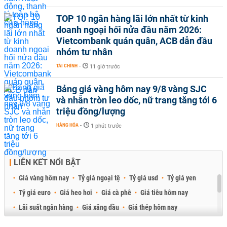
TOP 10 ngân hàng lãi lớn nhất từ kinh
doanh ngoại hối nửa đầu năm 2026:
Vietcombank quán quân, ACB dẫn đầu
nhóm tư nhân
TÀI CHÍNH
-
11 giờ trước
Bảng giá vàng hôm nay 9/8 vàng SJC
và nhẫn tròn leo dốc, nữ trang tăng tới 6
triệu đồng/lượng
HÀNG HÓA
-
1 phút trước
LIÊN KẾT NỔI BẬT
Giá vàng hôm nay
Tỷ giá ngoại tệ
Tỷ giá usd
Tỷ giá yen
Tỷ giá euro
Giá heo hơi
Giá cà phê
Giá tiêu hôm nay
Lãi suất ngân hàng
Giá xăng dầu
Giá thép hôm nay
Giá sầu riêng
Giá thịt heo
Giá gạo
Giá cao su