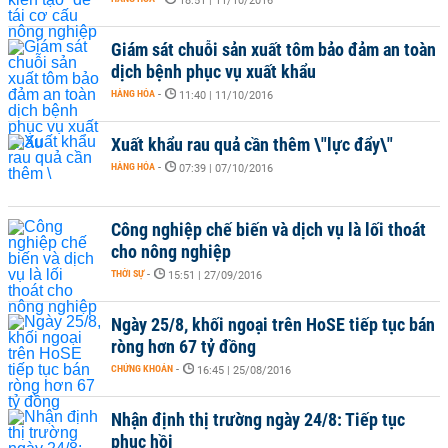
18:51 | 11/10/2016
Giám sát chuỗi sản xuất tôm bảo đảm an toàn
dịch bệnh phục vụ xuất khẩu
HÀNG HÓA
-
11:40 | 11/10/2016
Xuất khẩu rau quả cần thêm \"lực đẩy\"
HÀNG HÓA
-
07:39 | 07/10/2016
Công nghiệp chế biến và dịch vụ là lối thoát
cho nông nghiệp
THỜI SỰ
-
15:51 | 27/09/2016
Ngày 25/8, khối ngoại trên HoSE tiếp tục bán
ròng hơn 67 tỷ đồng
CHỨNG KHOÁN
-
16:45 | 25/08/2016
Nhận định thị trường ngày 24/8: Tiếp tục
phục hồi