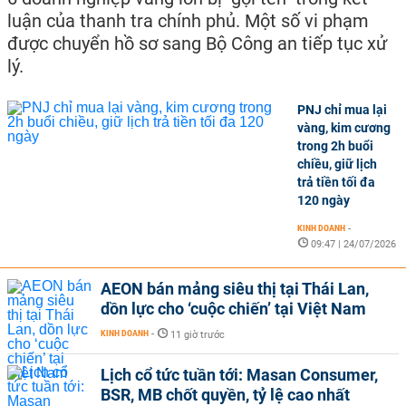
luận của thanh tra chính phủ. Một số vi phạm
được chuyển hồ sơ sang Bộ Công an tiếp tục xử
lý.
PNJ chỉ mua lại
vàng, kim cương
trong 2h buổi
chiều, giữ lịch
trả tiền tối đa
120 ngày
KINH DOANH
-
09:47 | 24/07/2026
AEON bán mảng siêu thị tại Thái Lan,
dồn lực cho ‘cuộc chiến’ tại Việt Nam
KINH DOANH
-
11 giờ trước
Lịch cổ tức tuần tới: Masan Consumer,
BSR, MB chốt quyền, tỷ lệ cao nhất