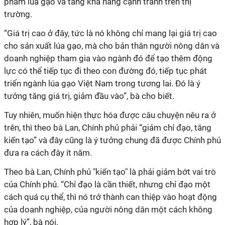
phẩm lúa gạo và tăng khả năng cạnh tranh trên thị
trường.
“Giá trị cao ở đây, tức là nó không chỉ mang lại giá trị cao
cho sản xuất lúa gạo, mà cho bản thân người nông dân và
doanh nghiệp tham gia vào ngành đó để tạo thêm động
lực có thể tiếp tục đi theo con đường đó, tiếp tục phát
triển ngành lúa gạo Việt Nam trong tương lai. Đó là ý
tưởng tăng giá trị, giảm đầu vào”, bà cho biết.
Tuy nhiên, muốn hiện thực hóa được câu chuyện nêu ra ở
trên, thì theo bà Lan, Chính phủ phải “giảm chỉ đạo, tăng
kiến tạo” và đây cũng là ý tưởng chung đã được Chính phủ
đưa ra cách đây ít năm.
Theo bà Lan, Chính phủ "kiến tạo" là phải giảm bớt vai trò
của Chính phủ. “Chỉ đạo là cần thiết, nhưng chỉ đạo một
cách quá cụ thể, thì nó trở thành can thiệp vào hoạt động
của doanh nghiệp, của người nông dân một cách không
hợp lý”, bà nói.