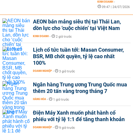
KINH DOANH
-
09:47 | 24/07/2026
AEON bán mảng siêu thị tại Thái Lan,
dồn lực cho ‘cuộc chiến’ tại Việt Nam
KINH DOANH
-
2 giờ trước
Lịch cổ tức tuần tới: Masan Consumer,
BSR, MB chốt quyền, tỷ lệ cao nhất
100%
DOANH NGHIỆP
-
3 giờ trước
Ngân hàng Trung ương Trung Quốc mua
thêm 20 tấn vàng trong tháng 7
HÀNG HÓA
-
1 giờ trước
Điện Máy Xanh muốn phát hành cổ
phiếu với tỷ lệ 1:1 để tăng thanh khoản
DOANH NGHIỆP
-
9 giờ trước