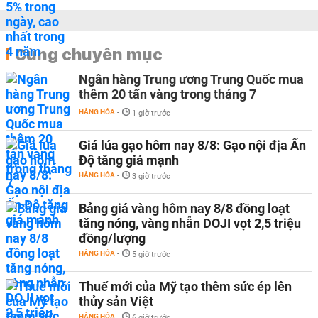
Cùng chuyên mục
Ngân hàng Trung ương Trung Quốc mua
thêm 20 tấn vàng trong tháng 7
HÀNG HÓA
-
1 giờ trước
Giá lúa gạo hôm nay 8/8: Gạo nội địa Ấn
Độ tăng giá mạnh
HÀNG HÓA
-
3 giờ trước
Bảng giá vàng hôm nay 8/8 đồng loạt
tăng nóng, vàng nhẫn DOJI vọt 2,5 triệu
đồng/lượng
HÀNG HÓA
-
5 giờ trước
Thuế mới của Mỹ tạo thêm sức ép lên
thủy sản Việt
HÀNG HÓA
-
6 giờ trước