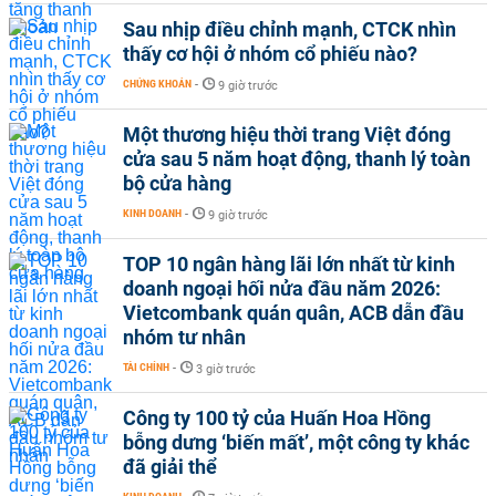
Sau nhịp điều chỉnh mạnh, CTCK nhìn
thấy cơ hội ở nhóm cổ phiếu nào?
CHỨNG KHOÁN
-
9 giờ trước
Một thương hiệu thời trang Việt đóng
cửa sau 5 năm hoạt động, thanh lý toàn
bộ cửa hàng
KINH DOANH
-
9 giờ trước
TOP 10 ngân hàng lãi lớn nhất từ kinh
doanh ngoại hối nửa đầu năm 2026:
Vietcombank quán quân, ACB dẫn đầu
nhóm tư nhân
TÀI CHÍNH
-
3 giờ trước
Công ty 100 tỷ của Huấn Hoa Hồng
bỗng dưng ‘biến mất’, một công ty khác
đã giải thể