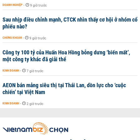
DOANH NGHIỆP
-
9 giờ trước
Sau nhịp điều chỉnh mạnh, CTCK nhìn thấy cơ hội ở nhóm cổ
phiếu nào?
CHỨNG KHOÁN
-
9 giờ trước
Công ty 100 tỷ của Huấn Hoa Hồng bỗng dưng ‘biến mất’,
một công ty khác đã giải thể
KINH DOANH
-
7 giờ trước
AEON bán mảng siêu thị tại Thái Lan, dồn lực cho ‘cuộc
chiến’ tại Việt Nam
KINH DOANH
-
2 giờ trước