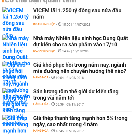
VICEM lãi 1.250 tỷ đồng sau nửa đầu
năm
DOANH NGHIỆP
-
15:00 | 11/07/2021
Nhà máy Nhiên liệu sinh học Dung Quất
dự kiến cho ra sản phẩm vào 17/10
DOANH NGHIỆP
-
14:42 | 15/10/2018
Giá khó phục hồi trong năm nay, ngành
mía đường nên chuyển hướng thế nào?
HÀNG HÓA
-
10:54 | 21/05/2018
Sản lượng tôm thế giới dự kiến tăng
trong vài năm tới
HÀNG HÓA
-
08:39 | 05/11/2017
Giá thép thanh tăng mạnh hơn 5% trong
ngày, cao nhất trong 4 năm
HÀNG HÓA
-
16:45 | 07/08/2017