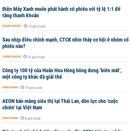
Điện Máy Xanh muốn phát hành cổ phiếu với tỷ lệ 1:1 để
tăng thanh khoản
DOANH NGHIỆP
-
15 giờ trước
Sau nhịp điều chỉnh mạnh, CTCK nhìn thấy cơ hội ở nhóm cổ
phiếu nào?
CHỨNG KHOÁN
-
15 giờ trước
Công ty 100 tỷ của Huấn Hoa Hồng bỗng dưng ‘biến mất’,
một công ty khác đã giải thể
KINH DOANH
-
14 giờ trước
AEON bán mảng siêu thị tại Thái Lan, dồn lực cho ‘cuộc
chiến’ tại Việt Nam
KINH DOANH
-
8 giờ trước