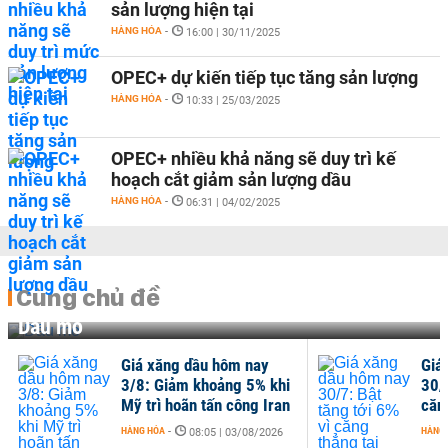
sản lượng hiện tại
HÀNG HÓA
-
16:00 | 30/11/2025
OPEC+ dự kiến tiếp tục tăng sản lượng
HÀNG HÓA
-
10:33 | 25/03/2025
OPEC+ nhiều khả năng sẽ duy trì kế
hoạch cắt giảm sản lượng dầu
HÀNG HÓA
-
06:31 | 04/02/2025
Cùng chủ đề
Dầu mỏ
Giá xăng dầu hôm nay
Giá
3/8: Giảm khoảng 5% khi
30/7
Mỹ trì hoãn tấn công Iran
căng
HÀNG HÓA
-
HÀNG
08:05 | 03/08/2026