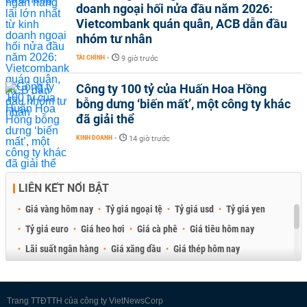
doanh ngoại hối nửa đầu năm 2026:
Vietcombank quán quân, ACB dẫn đầu
nhóm tư nhân
TÀI CHÍNH
-
9 giờ trước
Công ty 100 tỷ của Huấn Hoa Hồng
bỗng dưng ‘biến mất’, một công ty khác
đã giải thể
KINH DOANH
-
14 giờ trước
LIÊN KẾT NỔI BẬT
Giá vàng hôm nay
Tỷ giá ngoại tệ
Tỷ giá usd
Tỷ giá yen
Tỷ giá euro
Giá heo hơi
Giá cà phê
Giá tiêu hôm nay
Lãi suất ngân hàng
Giá xăng dầu
Giá thép hôm nay
Giá sầu riêng
Giá thịt heo
Giá gạo
Giá cao su
Best Retail Brokers
Diễn đàn đầu tư Việt Nam 2026
Trang TTĐTTH của công ty VietNewsCorp