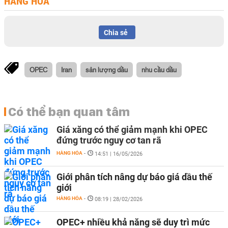
HÀNG HÓA
Chia sẻ
OPEC
Iran
sản lượng dầu
nhu cầu dầu
Có thể bạn quan tâm
Giá xăng có thể giảm mạnh khi OPEC
đứng trước nguy cơ tan rã
HÀNG HÓA
-
14:51 | 16/05/2026
Giới phân tích nâng dự báo giá dầu thế
giới
HÀNG HÓA
-
08:19 | 28/02/2026
OPEC+ nhiều khả năng sẽ duy trì mức