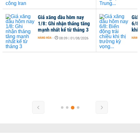
Giá xăng dầu hôm nay
Giá
1/8: Ghi nhận tháng tăng
6/8
mạnh nhất kể từ tháng 3
khi 
HÀNG HÓA
-
HÀNG
08:09 | 01/08/2026