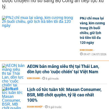
được chuyển hồ sơ sang Bộ Công an tiếp tục xử
lý.
PNJ chỉ mua lại
vàng, kim cương
trong 2h buổi
chiều, giữ lịch
trả tiền tối đa
120 ngày
KINH DOANH
-
09:47 | 24/07/2026
AEON bán mảng siêu thị tại Thái Lan,
dồn lực cho ‘cuộc chiến’ tại Việt Nam
KINH DOANH
-
8 giờ trước
Lịch cổ tức tuần tới: Masan Consumer,
BSR, MB chốt quyền, tỷ lệ cao nhất
100%
DOANH NGHIỆP
-
9 giờ trước