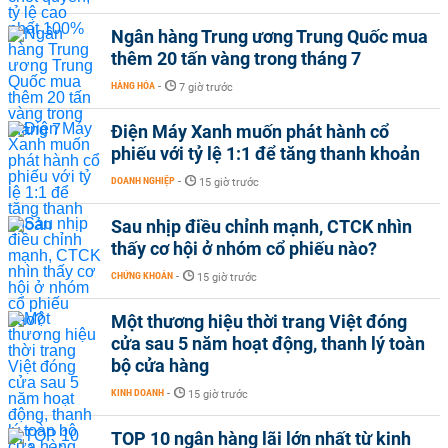
Ngân hàng Trung ương Trung Quốc mua
thêm 20 tấn vàng trong tháng 7
HÀNG HÓA
-
7 giờ trước
Điện Máy Xanh muốn phát hành cổ
phiếu với tỷ lệ 1:1 để tăng thanh khoản
DOANH NGHIỆP
-
15 giờ trước
Sau nhịp điều chỉnh mạnh, CTCK nhìn
thấy cơ hội ở nhóm cổ phiếu nào?
CHỨNG KHOÁN
-
15 giờ trước
Một thương hiệu thời trang Việt đóng
cửa sau 5 năm hoạt động, thanh lý toàn
bộ cửa hàng
KINH DOANH
-
15 giờ trước
TOP 10 ngân hàng lãi lớn nhất từ kinh