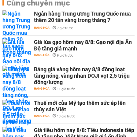
Cùng chuyên mục
Ngân hàng Trung ương Trung Quốc mua
thêm 20 tấn vàng trong tháng 7
HÀNG HÓA
-
7 giờ trước
Giá lúa gạo hôm nay 8/8: Gạo nội địa Ấn
Độ tăng giá mạnh
HÀNG HÓA
-
9 giờ trước
Bảng giá vàng hôm nay 8/8 đồng loạt
tăng nóng, vàng nhẫn DOJI vọt 2,5 triệu
đồng/lượng
HÀNG HÓA
-
11 giờ trước
Thuế mới của Mỹ tạo thêm sức ép lên
thủy sản Việt
HÀNG HÓA
-
13 giờ trước
Giá tiêu hôm nay 8/8: Tiêu Indonesia tiếp
đà tăng nhẹ, Việt Nam giữ giá ổn định