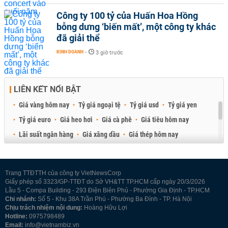
Công ty 100 tỷ của Huấn Hoa Hồng
bỗng dưng ‘biến mất’, một công ty khác
đã giải thể
KINH DOANH
-
3 giờ trước
LIÊN KẾT NỔI BẬT
Giá vàng hôm nay
Tỷ giá ngoại tệ
Tỷ giá usd
Tỷ giá yen
Tỷ giá euro
Giá heo hơi
Giá cà phê
Giá tiêu hôm nay
Lãi suất ngân hàng
Giá xăng dầu
Giá thép hôm nay
Giá sầu riêng
Giá thịt heo
Giá gạo
Giá cao su
Best Retail Brokers
Diễn đàn đầu tư Việt Nam 2026
Trang TTĐTTH của công ty VietNewsCorp
Giấy phép số 3323/GP-TTĐT do Sở VH&TT TP.HCM cấp ngày 20/3/2026
Lầu 5 - Compa Building - 293 Điện Biên Phủ - Phường Gia Định - TP.HCM
Chi nhánh:
Số 5 - Khu 38A Trần Phú - Phường Ba Đình - TP. Hà Nội
Chịu trách nhiệm nội dung:
Hoàng Hữu Lợi
Hotline:
0975798489
Email:
info@vietnambiz.vn