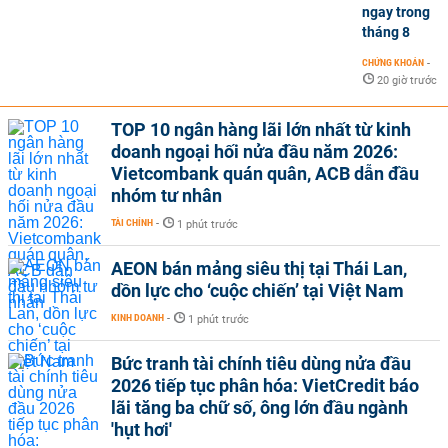
ngay trong
tháng 8
CHỨNG KHOÁN
-
20 giờ trước
TOP 10 ngân hàng lãi lớn nhất từ kinh
doanh ngoại hối nửa đầu năm 2026:
Vietcombank quán quân, ACB dẫn đầu
nhóm tư nhân
TÀI CHÍNH
-
1 phút trước
AEON bán mảng siêu thị tại Thái Lan,
dồn lực cho ‘cuộc chiến’ tại Việt Nam
KINH DOANH
-
1 phút trước
Bức tranh tài chính tiêu dùng nửa đầu
2026 tiếp tục phân hóa: VietCredit báo
lãi tăng ba chữ số, ông lớn đầu ngành
'hụt hơi'