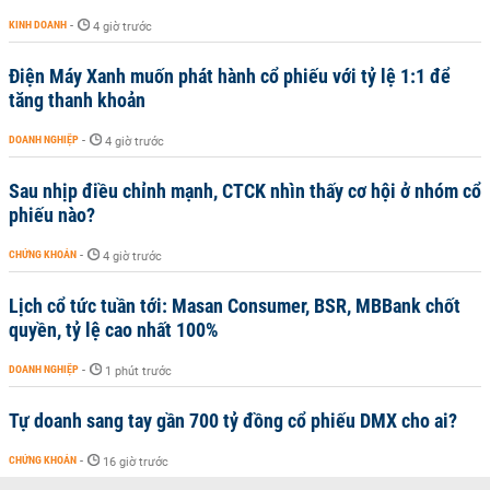
KINH DOANH
-
4 giờ trước
Điện Máy Xanh muốn phát hành cổ phiếu với tỷ lệ 1:1 để
tăng thanh khoản
DOANH NGHIỆP
-
4 giờ trước
Sau nhịp điều chỉnh mạnh, CTCK nhìn thấy cơ hội ở nhóm cổ
phiếu nào?
CHỨNG KHOÁN
-
4 giờ trước
Lịch cổ tức tuần tới: Masan Consumer, BSR, MBBank chốt
quyền, tỷ lệ cao nhất 100%
DOANH NGHIỆP
-
1 phút trước
Tự doanh sang tay gần 700 tỷ đồng cổ phiếu DMX cho ai?
CHỨNG KHOÁN
-
16 giờ trước