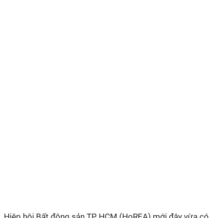
Hiệp hội Bất động sản TP HCM (HoREA) mới đây vừa có