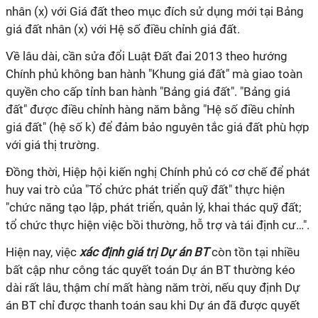
nhân (x) với Giá đất theo mục đích sử dụng mới tại Bảng
giá đất nhân (x) với Hệ số điều chỉnh giá đất.
Về lâu dài, cần sửa đổi Luật Đất đai 2013 theo hướng
Chính phủ không ban hành "Khung giá đất" mà giao toàn
quyền cho cấp tỉnh ban hành "Bảng giá đất". "Bảng giá
đất" được điều chỉnh hàng năm bằng "Hệ số điều chỉnh
giá đất" (hệ số k) để đảm bảo nguyên tắc giá đất phù hợp
với giá thị trường.
Đồng thời, Hiệp hội kiến nghị Chính phủ có cơ chế để phát
huy vai trò của "Tổ chức phát triển quỹ đất" thực hiện
"chức năng tạo lập, phát triển, quản lý, khai thác quỹ đất;
tổ chức thực hiện việc bồi thường, hỗ trợ và tái định cư…".
Hiện nay, việc
xác định giá trị Dự án BT
còn tồn tại nhiều
bất cập như công tác quyết toán Dự án BT thường kéo
dài rất lâu, thậm chí mất hàng năm trời, nếu quy định Dự
án BT chỉ được thanh toán sau khi Dự án đã được quyết