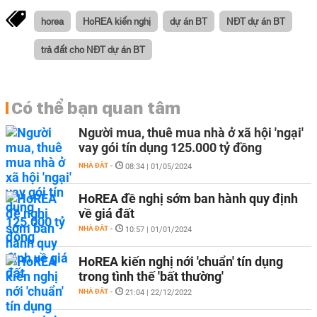
horea
HoREA kiến nghị
dự án BT
NĐT dự án BT
trả đất cho NĐT dự án BT
Có thể bạn quan tâm
Người mua, thuê mua nhà ở xã hội 'ngại'
vay gói tín dụng 125.000 tỷ đồng
NHÀ ĐẤT
-
08:34 | 01/05/2024
HoREA đề nghị sớm ban hành quy định
về giá đất
NHÀ ĐẤT
-
10:57 | 01/01/2024
HoREA kiến nghị nới 'chuẩn' tín dụng
trong tình thế 'bất thường'
NHÀ ĐẤT
-
21:04 | 22/12/2022