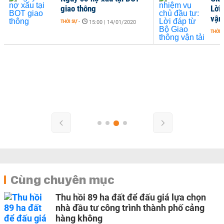
giao thông
Lời
vận 
THỜI SỰ
-
15:00 | 14/01/2020
THỜI 
Cùng chuyên mục
Thu hồi 89 ha đất để đấu giá lựa chọn
nhà đầu tư công trình thành phố cảng
hàng không