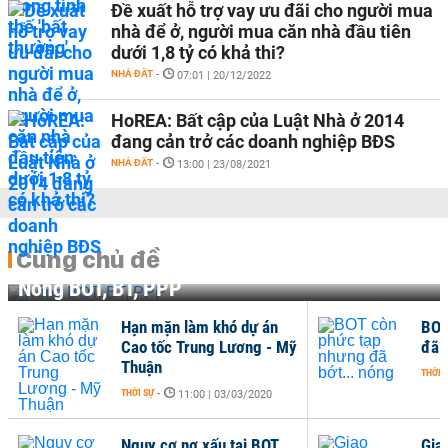
Đề xuất hỗ trợ vay ưu đãi cho người mua
nhà để ở, người mua căn nhà đầu tiên
dưới 1,8 tỷ có khả thi?
NHÀ ĐẤT
-
07:01 | 20/12/2022
HoREA: Bất cập của Luật Nhà ở 2014
đang cản trở các doanh nghiệp BĐS
NHÀ ĐẤT
-
13:00 | 23/08/2021
Cùng chủ đề
Nóng BOT, BT, PPP
Hạn mặn làm khó dự án
BOT
Cao tốc Trung Lương - Mỹ
đã 
Thuận
THỜI 
THỜI SỰ
-
11:00 | 03/03/2020
Nguy cơ nợ xấu tại BOT
Gia