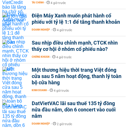
TÀI CHÍNH
-
4 giờ trước
Điện Máy Xanh muốn phát hành cổ
phiếu với tỷ lệ 1:1 để tăng thanh khoản
DOANH NGHIỆP
-
4 giờ trước
Sau nhịp điều chỉnh mạnh, CTCK nhìn
thấy cơ hội ở nhóm cổ phiếu nào?
CHỨNG KHOÁN
-
4 giờ trước
Một thương hiệu thời trang Việt đóng
cửa sau 5 năm hoạt động, thanh lý toàn
bộ cửa hàng
KINH DOANH
-
4 giờ trước
DatVietVAC lãi sau thuế 135 tỷ đồng
nửa đầu năm, dồn 6 concert vào cuối
năm
DOANH NGHIỆP
-
2 giờ trước