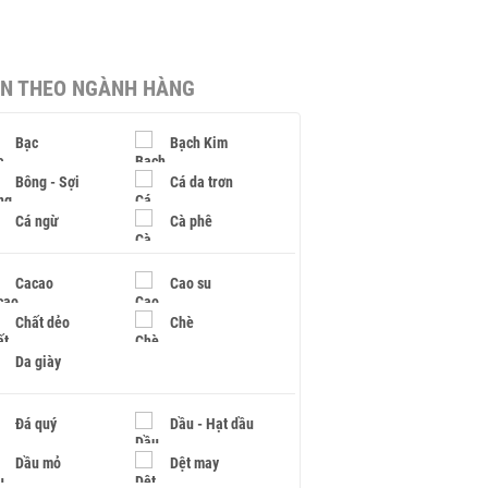
IN THEO NGÀNH HÀNG
Bạc
Bạch Kim
Bông - Sợi
Cá da trơn
Cá ngừ
Cà phê
Cacao
Cao su
Chất dẻo
Chè
Da giày
Đá quý
Dầu - Hạt dầu
Dầu mỏ
Dệt may