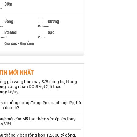
Điện
Đồng
Đường
Ethanol
Gạo
Gia súc - Gia cầm
Giấy
Gỗ
TIN MỚI NHẤT
Hạt điều
Hồ tiêu - Hạt tiêu
ảng giá vàng hôm nay 8/8 đồng loạt tăng
Khí đốt
ng, vàng nhẫn DOJI vọt 2,5 triệu
ồng/lượng
Kim loại khác
Mắc ca
ì sao bỗng dưng đứng tên doanh nghiệp, hộ
inh doanh?
Muối
Ngũ cốc
uế mới của Mỹ tạo thêm sức ép lên thủy
Nhựa - Hạt nhựa
n Việt
au tháng 7 bán ròng hơn 12.000 tỷ đồng,