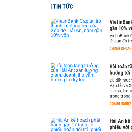
TIN TỨC
VietinBank
gần 10% v
VietinBank C
lệ, qua đó t
CHỨNG KHOÁN
Bài toán t
hướng tới 
Dù đặt mục 
Vận tải và 
lịch sử, tro
trọng trong
DOANH NGHIỆP
Hải An kế 
phiếu với 