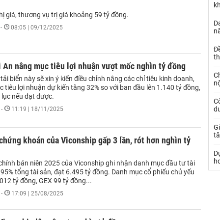
k
hị giá, thương vụ trị giá khoảng 59 tỷ đồng.
Da
-
08:05 | 09/12/2025
n
Đ
t
i An nâng mục tiêu lợi nhuận vượt mốc nghìn tỷ đồng
C
tải biển này sẽ xin ý kiến điều chỉnh nâng các chỉ tiêu kinh doanh,
nộ
 tiêu lợi nhuận dự kiến tăng 32% so với ban đầu lên 1.140 tỷ đồng,
 lục nếu đạt được.
C
dư
-
11:19 | 18/11/2025
Gi
tă
hứng khoán của Viconship gấp 3 lần, rót hơn nghìn tỷ
D
h
 chính bán niên 2025 của Viconship ghi nhận danh mục đầu tư tài
 95% tổng tài sản, đạt 6.495 tỷ đồng. Danh mục cổ phiếu chủ yếu
12 tỷ đồng, GEX 99 tỷ đồng...
-
17:09 | 25/08/2025