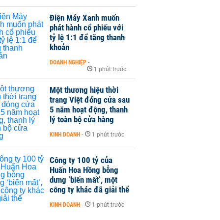
Điện Máy Xanh muốn
phát hành cổ phiếu với
tỷ lệ 1:1 để tăng thanh
khoản
DOANH NGHIỆP
-
1 phút trước
Một thương hiệu thời
trang Việt đóng cửa sau
5 năm hoạt động, thanh
lý toàn bộ cửa hàng
KINH DOANH
-
1 phút trước
Công ty 100 tỷ của
Huấn Hoa Hồng bỗng
dưng ‘biến mất’, một
công ty khác đã giải thể
KINH DOANH
-
1 phút trước