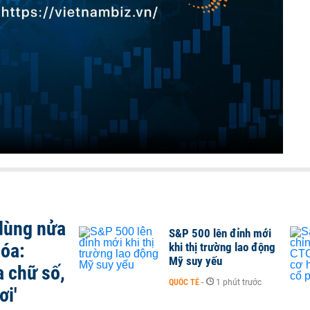
 dùng nửa
S&P 500 lên đỉnh mới
hóa:
khi thị trường lao động
Mỹ suy yếu
a chữ số,
QUỐC TẾ
-
1 phút trước
ơi'