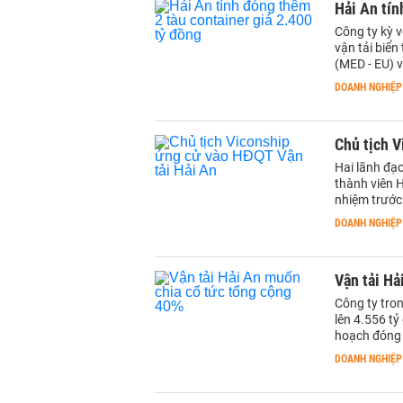
Hải An tín
Công ty kỳ v
vận tải biển
(MED - EU) 
DOANH NGHIỆP
Chủ tịch V
Hai lãnh đạ
thành viên 
nhiệm trước
DOANH NGHIỆP
Vận tải Hả
Công ty tro
lên 4.556 tỷ
hoạch đóng 
DOANH NGHIỆP