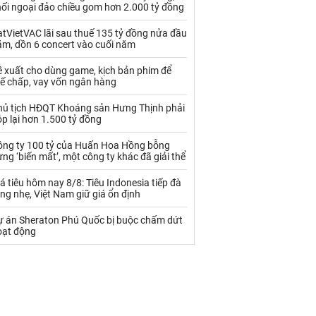
Palladium
Phân bón
hối ngoại đảo chiều gom hơn 2.000 tỷ đồng
Rau - Củ -Quả
Sắt thép
tVietVAC lãi sau thuế 135 tỷ đồng nửa đầu
ăm, dồn 6 concert vào cuối năm
Sữa
ề xuất cho dùng game, kịch bản phim để
hế chấp, vay vốn ngân hàng
Than
Thức ăn chăn nuôi
hủ tịch HĐQT Khoáng sản Hưng Thịnh phải
p lại hơn 1.500 tỷ đồng
Thủy hải sản khác
Tôm
ông ty 100 tỷ của Huấn Hoa Hồng bỗng
Vàng
ng ‘biến mất’, một công ty khác đã giải thể
á tiêu hôm nay 8/8: Tiêu Indonesia tiếp đà
VLXD khác
Xăng dầu
ng nhẹ, Việt Nam giữ giá ổn định
Xi măng - Clynker
ự án Sheraton Phú Quốc bị buộc chấm dứt
oạt động