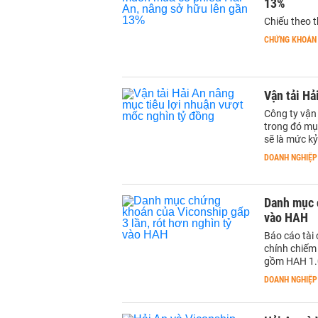
13%
Chiếu theo t
CHỨNG KHOÁN
Vận tải Hả
Công ty vận 
trong đó mục
sẽ là mức kỷ
DOANH NGHIỆP
Danh mục c
vào HAH
Báo cáo tài
chính chiếm
gồm HAH 1.0
DOANH NGHIỆP