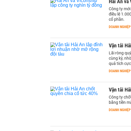
Hải An và 
Công ty mới 
điều lệ 1.0
cổ phần.
DOANH NGHIỆP
Vận tải Hả
Lãi ròng quý
cùng kỳ, nhờ
quả tích cực
DOANH NGHIỆP
Vận tải Hả
Công ty chố
bằng tiền m
DOANH NGHIỆP