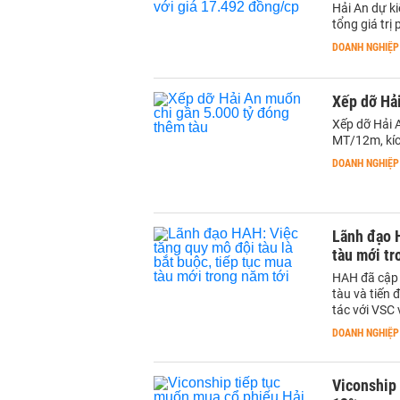
Hải An dự ki
tổng giá trị
DOANH NGHIỆP
Xếp dỡ Hả
Xếp dỡ Hải A
MT/12m, kích
DOANH NGHIỆP
Lãnh đạo H
tàu mới tr
HAH đã cập n
tàu và tiến 
tác với VSC 
DOANH NGHIỆP
Viconship 