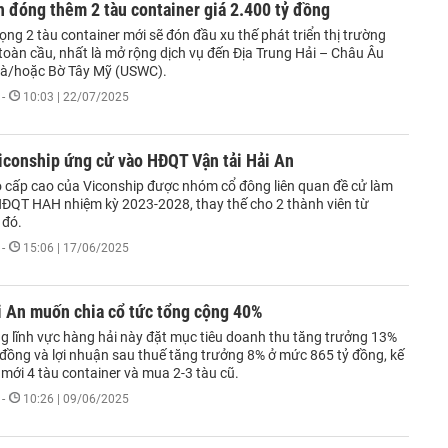
h đóng thêm 2 tàu container giá 2.400 tỷ đồng
ọng 2 tàu container mới sẽ đón đầu xu thế phát triển thị trường
 toàn cầu, nhất là mở rộng dịch vụ đến Địa Trung Hải – Châu Âu
và/hoặc Bờ Tây Mỹ (USWC).
-
10:03 | 22/07/2025
iconship ứng cử vào HĐQT Vận tải Hải An
o cấp cao của Viconship được nhóm cổ đông liên quan đề cử làm
HĐQT HAH nhiệm kỳ 2023-2028, thay thế cho 2 thành viên từ
 đó.
-
15:06 | 17/06/2025
i An muốn chia cổ tức tổng cộng 40%
ng lĩnh vực hàng hải này đặt mục tiêu doanh thu tăng trưởng 13%
 đồng và lợi nhuận sau thuế tăng trưởng 8% ở mức 865 tỷ đồng, kế
mới 4 tàu container và mua 2-3 tàu cũ.
-
10:26 | 09/06/2025