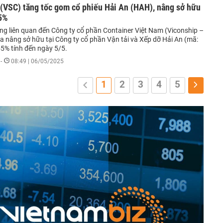
 (VSC) tăng tốc gom cổ phiếu Hải An (HAH), nâng sở hữu
,5%
g liên quan đến Công ty cổ phần Container Việt Nam (Viconship –
a nâng sở hữu tại Công ty cổ phần Vận tải và Xếp dỡ Hải An (mã:
55% tính đến ngày 5/5.
-
08:49 | 06/05/2025
1
2
3
4
5