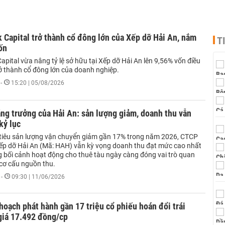
 Capital trở thành cổ đông lớn của Xếp dỡ Hải An, nắm
T
ốn
apital vừa nâng tỷ lệ sở hữu tại Xếp dỡ Hải An lên 9,56% vốn điều
rở thành cổ đông lớn của doanh nghiệp.
-
15:20 | 05/08/2026
ăng trưởng của Hải An: sản lượng giảm, doanh thu vẫn
kỷ lục
tiêu sản lượng vận chuyển giảm gần 17% trong năm 2026, CTCP
Xếp dỡ Hải An (Mã: HAH) vẫn kỳ vọng doanh thu đạt mức cao nhất
ng bối cảnh hoạt động cho thuê tàu ngày càng đóng vai trò quan
 cơ cấu nguồn thu.
-
09:30 | 11/06/2026
hoạch phát hành gần 17 triệu cổ phiếu hoán đổi trái
giá 17.492 đồng/cp