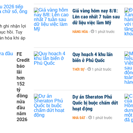
Giá vàng hôm nay 8/8:
Lên cao nhất 7 tuần sau
dữ liệu việc làm Mỹ
h ghi nhận lợi
hục hồi. Tuy
HÀNG HÓA
-
1 phút trước
ân hóa khi áp
FE
Quy hoạch 4 khu lấn
Credit
biển ở Phú Quốc
báo
THỜI SỰ
-
1 phút trước
lãi
hơn
152
tỷ
đồng
Dự án Sheraton Phú
nửa
Quốc bị buộc chấm dứt
đầu
hoạt động
năm
NHÀ ĐẤT
-
1 phút trước
2026