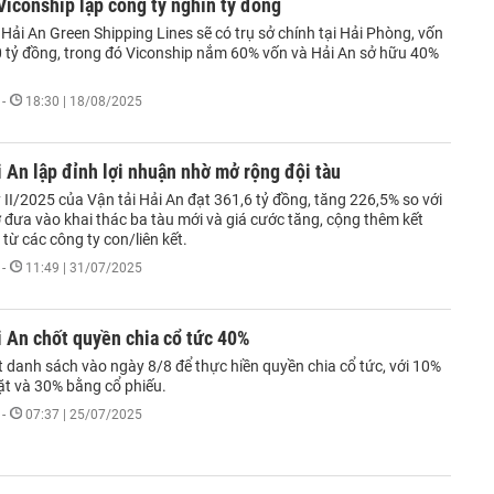
Viconship lập công ty nghìn tỷ đồng
Hải An Green Shipping Lines sẽ có trụ sở chính tại Hải Phòng, vốn
00 tỷ đồng, trong đó Viconship nắm 60% vốn và Hải An sở hữu 40%
-
18:30 | 18/08/2025
i An lập đỉnh lợi nhuận nhờ mở rộng đội tàu
 II/2025 của Vận tải Hải An đạt 361,6 tỷ đồng, tăng 226,5% so với
 đưa vào khai thác ba tàu mới và giá cước tăng, cộng thêm kết
 từ các công ty con/liên kết.
-
11:49 | 31/07/2025
i An chốt quyền chia cổ tức 40%
t danh sách vào ngày 8/8 để thực hiền quyền chia cổ tức, với 10%
ặt và 30% bằng cổ phiếu.
-
07:37 | 25/07/2025