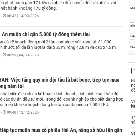
ến phát hành gần 17 triệu cổ phiếu để chuyển đổi trái phiếu, với
 phát hành khoảng 170 tỷ đồng.
-
08:42 | 14/03/2026
i An muốn chi gần 5.000 tỷ đóng thêm tàu
n có kế hoạch đóng mới 2 tàu container với trọng tải 81.000
 thước tối đa lần lượt là dài 255 m, rộng 42,8 m và cao 24,6 m.
-
06:59 | 04/03/2026
AH: Việc tăng quy mô đội tàu là bắt buộc, tiếp tục mua
B
ong năm tới
nó
đ
hật việc điều chỉnh kế hoạch kinh doanh, tình hình khai thác đội
độ các dự án đầu tư mới. Trong đó, doanh nghiệp cho biết đang hợp
V
và triển khai kế hoạch đóng hai tàu container cỡ 7.000 TEU.
k
-
09:48 | 12/12/2025
Th
sả
tiếp tục muốn mua cổ phiếu Hải An, nâng sở hữu lên gần
S