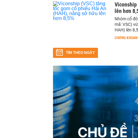
Viconship
lên hơn 8
Nhóm cổ đôn
mã: VSC) vừ
HAH) lên 8,
CHỨNG KHOÁN
TÌM THEO NGÀY