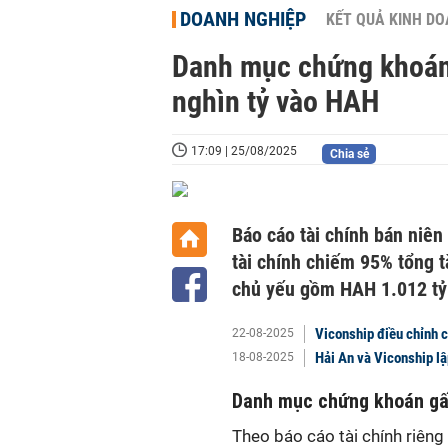
DOANH NGHIỆP
KẾT QUẢ KINH D
Danh mục chứng khoán 
nghìn tỷ vào HAH
17:09 | 25/08/2025
Chia sẻ
Báo cáo tài chính bán niê
tài chính chiếm 95% tổng t
chủ yếu gồm HAH 1.012 tỷ 
Viconship điều chỉnh c
22-08-2025
Hải An và Viconship lậ
18-08-2025
Danh mục chứng khoán gấ
Theo báo cáo tài chính riêng