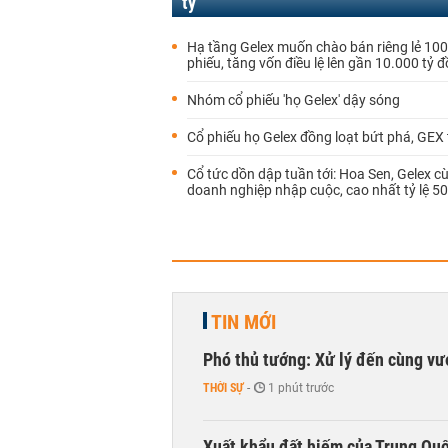
tỷ
Hạ tầng Gelex muốn chào bán riêng lẻ 100 
phiếu, tăng vốn điều lệ lên gần 10.000 tỷ 
Nhóm cổ phiếu 'họ Gelex' dậy sóng
Cổ phiếu họ Gelex đồng loạt bứt phá, GEX 
Cổ tức dồn dập tuần tới: Hoa Sen, Gelex c
doanh nghiệp nhập cuộc, cao nhất tỷ lệ 5
TIN MỚI
Phó thủ tướng: Xử lý đến cùng v
THỜI SỰ
-
1 phút trước
Xuất khẩu đất hiếm của Trung Qu