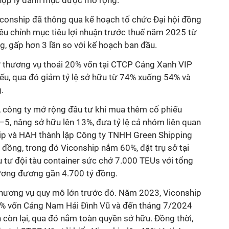
Viconship đã thông qua kế hoạch tổ chức Đại hội đồng
u chỉnh mục tiêu lợi nhuận trước thuế năm 2025 từ
g, gấp hơn 3 lần so với kế hoạch ban đầu.
 thương vụ thoái 20% vốn tại CTCP Cảng Xanh VIP
iếu, qua đó giảm tỷ lệ sở hữu từ 74% xuống 54% và
.
n, công ty mở rộng đầu tư khi mua thêm cổ phiếu
5, nâng sở hữu lên 13%, đưa tỷ lệ cả nhóm liên quan
ip và HAH thành lập Công ty TNHH Green Shipping
ỷ đồng, trong đó Viconship nắm 60%, đặt trụ sở tại
 tư đội tàu container sức chở 7.000 TEUs với tổng
ương đương gần 4.700 tỷ đồng.
thương vụ quy mô lớn trước đó. Năm 2023, Viconship
5% vốn Cảng Nam Hải Đình Vũ và đến tháng 7/2024
còn lại, qua đó nắm toàn quyền sở hữu. Đồng thời,