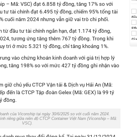
ip – Mã: VSC) đạt 6.858 tỷ đồng, tăng 17% so với
 tư tài chính đạt 6.495 tỷ đồng, chiếm 95% tổng tài
% cuối năm 2024 nhưng vẫn giữ vai trò chi phối.
từ đầu tư tài chính ngắn hạn, đạt 1.174 tỷ đồng,
024, tương ứng tăng thêm 767 tỷ đồng. Trong khi
duy trì ở mức 5.321 tỷ đồng, chỉ tăng khoảng 1%.
ung vào chứng khoán kinh doanh với giá trị hợp lý
đồng, tăng 198% so với mức 427 tỷ đồng ghi nhận vào
m giữ chủ yếu CTCP Vận tải & Dịch vụ Hải An (Mã:
tiếp đến là CTCP Tập đoàn Gelex (Mã: GEX) là 99 tỷ
ỷ đồng.
anh của Viconship tại ngày 30/6/2025 so với cuối năm 2024.
ính riêng giữa niên độ CTCP Container Việt Nam (Viconship – Mã:
VSC).
u danh mục thay đổi đáng kể. Tại ngày 31/12/2024,