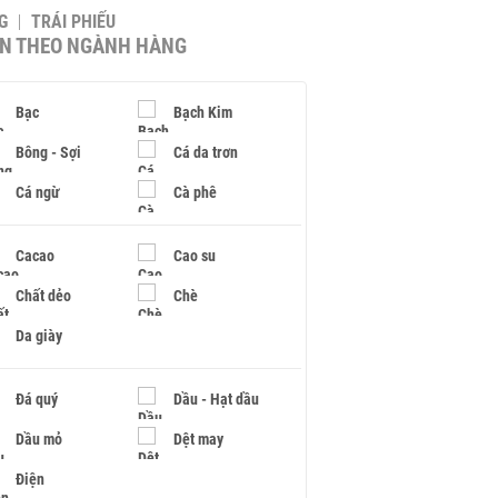
G
TRÁI PHIẾU
IN THEO NGÀNH HÀNG
Bạc
Bạch Kim
Bông - Sợi
Cá da trơn
Cá ngừ
Cà phê
Cacao
Cao su
Chất dẻo
Chè
Da giày
Đá quý
Dầu - Hạt dầu
Dầu mỏ
Dệt may
Điện