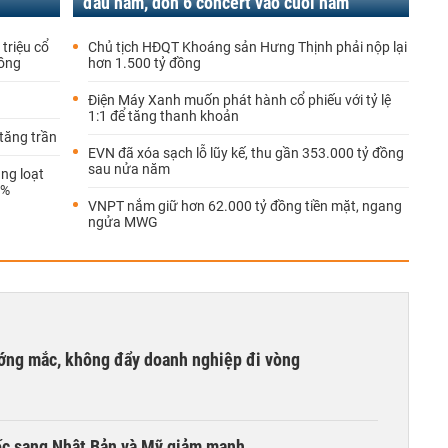
đầu năm, dồn 6 concert vào cuối năm
triệu cổ
Chủ tịch HĐQT Khoáng sản Hưng Thịnh phải nộp lại
đồng
hơn 1.500 tỷ đồng
Điện Máy Xanh muốn phát hành cổ phiếu với tỷ lệ
1:1 để tăng thanh khoản
tăng trần
EVN đã xóa sạch lỗ lũy kế, thu gần 353.000 tỷ đồng
sau nửa năm
ùng loạt
0%
VNPT nắm giữ hơn 62.000 tỷ đồng tiền mặt, ngang
ngửa MWG
ướng mắc, không đẩy doanh nghiệp đi vòng
ốc sang Nhật Bản và Mỹ giảm mạnh