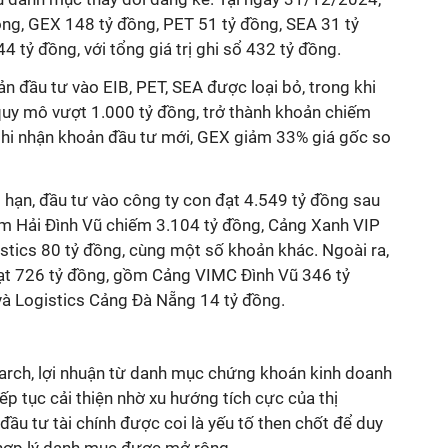
ồng, GEX 148 tỷ đồng, PET 51 tỷ đồng, SEA 31 tỷ
 tỷ đồng, với tổng giá trị ghi sổ 432 tỷ đồng.
 đầu tư vào EIB, PET, SEA được loại bỏ, trong khi
uy mô vượt 1.000 tỷ đồng, trở thành khoản chiếm
ghi nhận khoản đầu tư mới, GEX giảm 33% giá gốc so
hạn, đầu tư vào công ty con đạt 4.549 tỷ đồng sau
m Hải Đình Vũ chiếm 3.104 tỷ đồng, Cảng Xanh VIP
stics 80 tỷ đồng, cùng một số khoản khác. Ngoài ra,
 đạt 726 tỷ đồng, gồm Cảng VIMC Đình Vũ 346 tỷ
và Logistics Cảng Đà Nẵng 14 tỷ đồng.
rch, lợi nhuận từ danh mục chứng khoán kinh doanh
ếp tục cải thiện nhờ xu hướng tích cực của thị
đầu tư tài chính được coi là yếu tố then chốt để duy
rị hợp lý danh mục được mở rộng.