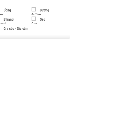
Đồng
Đường
Ethanol
Gạo
Gia súc - Gia cầm
Giấy
Gỗ
Hạt điều
Hồ tiêu - Hạt tiêu
Khí đốt
Kim loại khác
Mắc ca
Muối
Ngũ cốc
Nhựa - Hạt nhựa
Palladium
Phân bón