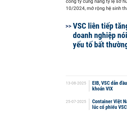
công ty cũng nâng tỷ lệ sở h
10/2024, mở rộng hệ sinh thá
VSC liên tiếp tăn
doanh nghiệp nó
yếu tố bất thườn
EIB, VSC dẫn đầ
13-08-2025
khoán VIX
Container Việt N
25-07-2025
lúc cổ phiếu VSC