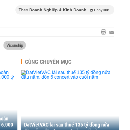
Theo
Doanh Nghiệp & Kinh Doanh
Copy link
Viconship
CÙNG CHUYÊN MỤC
hoản
 6.000
DatVietVAC lãi sau thuế 135 tỷ đồng nửa