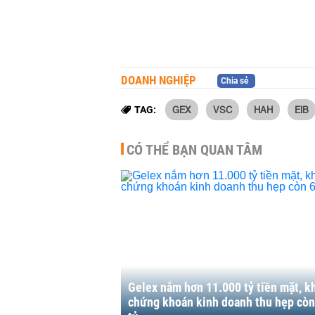
DOANH NGHIỆP
Chia sẻ
GEX
VSC
HAH
EIB
TAG:
CÓ THỂ BẠN QUAN TÂM
Gelex nắm hơn 11.000 tỷ tiền mặt, k
chứng khoán kinh doanh thu hẹp còn