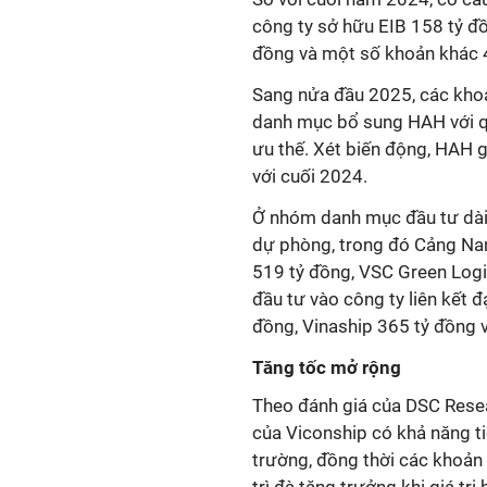
công ty sở hữu EIB 158 tỷ đ
đồng và một số khoản khác 44
Sang nửa đầu 2025, các khoản
danh mục bổ sung HAH với q
ưu thế. Xét biến động, HAH 
với cuối 2024.
Ở nhóm danh mục đầu tư dài 
dự phòng, trong đó Cảng Na
519 tỷ đồng, VSC Green Logi
đầu tư vào công ty liên kết
đồng, Vinaship 365 tỷ đồng 
Tăng tốc mở rộng
Theo đánh giá của DSC Resea
của Viconship có khả năng ti
trường, đồng thời các khoản 
trì đà tăng trưởng khi giá t