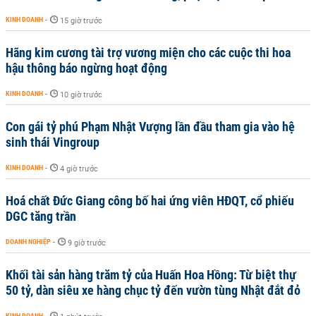
KINH DOANH
-
15 giờ trước
Hãng kim cương tài trợ vương miện cho các cuộc thi hoa
hậu thông báo ngừng hoạt động
KINH DOANH
-
10 giờ trước
Con gái tỷ phú Phạm Nhật Vượng lần đầu tham gia vào hệ
sinh thái Vingroup
KINH DOANH
-
4 giờ trước
Hoá chất Đức Giang công bố hai ứng viên HĐQT, cổ phiếu
DGC tăng trần
DOANH NGHIỆP
-
9 giờ trước
Khối tài sản hàng trăm tỷ của Huấn Hoa Hồng: Từ biệt thự
50 tỷ, dàn siêu xe hàng chục tỷ đến vườn tùng Nhật đắt đỏ
KINH DOANH