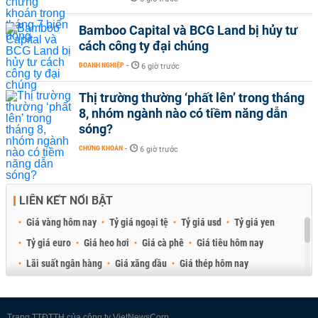
Bamboo Capital và BCG Land bị hủy tư
cách công ty đại chúng
DOANH NGHIỆP
-
6 giờ trước
Thị trường thường ‘phất lên’ trong tháng
8, nhóm ngành nào có tiềm năng dẫn
sóng?
CHỨNG KHOÁN
-
6 giờ trước
LIÊN KẾT NỔI BẬT
Giá vàng hôm nay
Tỷ giá ngoại tệ
Tỷ giá usd
Tỷ giá yen
Tỷ giá euro
Giá heo hơi
Giá cà phê
Giá tiêu hôm nay
Lãi suất ngân hàng
Giá xăng dầu
Giá thép hôm nay
Giá sầu riêng
Giá thịt heo
Giá gạo
Giá cao su
Best Retail Brokers
Diễn đàn đầu tư Việt Nam 2026
Trang TTĐTTH của công ty VietNewsCorp