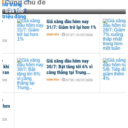
Cùng chủ đề
Dầu mỏ
Giá xăng dầu hôm nay
Giá
31/7: Giảm trở lại hơn 1%
28/
thấ
HÀNG HÓA
-
07:57 | 31/07/2026
tuầ
HÀNG
Giá xăng dầu hôm nay
Giá
30/7: Bật tăng tới 6% vì
5/8
căng thẳng tại Trung...
4%
HÀNG HÓA
-
HÀNG
07:55 | 30/07/2026