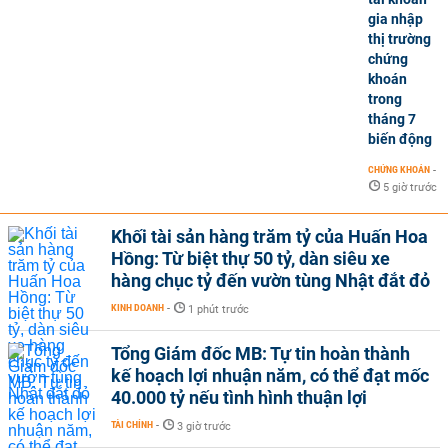
gia nhập
thị trường
chứng
khoán
trong
tháng 7
biến động
CHỨNG KHOÁN
-
5 giờ trước
Khối tài sản hàng trăm tỷ của Huấn Hoa
Hồng: Từ biệt thự 50 tỷ, dàn siêu xe
hàng chục tỷ đến vườn tùng Nhật đắt đỏ
KINH DOANH
-
1 phút trước
Tổng Giám đốc MB: Tự tin hoàn thành
kế hoạch lợi nhuận năm, có thể đạt mốc
40.000 tỷ nếu tình hình thuận lợi
TÀI CHÍNH
-
3 giờ trước