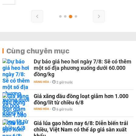
Cùng chuyên mục
Dự báo giá heo hơi ngày 7/8: Sẽ có thêm
một số địa phương xuống dưới 60.000
đồng/kg
HÀNG HÓA
-
2 giờ trước
Giá xăng dầu đồng loạt giảm hơn 1.000
đồng/lít từ chiều 6/8
HÀNG HÓA
-
6 giờ trước
Giá lúa gạo hôm nay 6/8: Diễn biến trái
chiều, Việt Nam có thể áp giá sàn xuất
khẩu