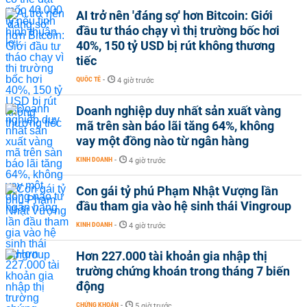
AI trở nên 'đáng sợ' hơn Bitcoin: Giới
đầu tư tháo chạy vì thị trường bốc hơi
40%, 150 tỷ USD bị rút không thương
tiếc
QUỐC TẾ
-
4 giờ trước
Doanh nghiệp duy nhất sản xuất vàng
mã trên sàn báo lãi tăng 64%, không
vay một đồng nào từ ngân hàng
KINH DOANH
-
4 giờ trước
Con gái tỷ phú Phạm Nhật Vượng lần
đầu tham gia vào hệ sinh thái Vingroup
KINH DOANH
-
4 giờ trước
Hơn 227.000 tài khoản gia nhập thị
trường chứng khoán trong tháng 7 biến
động
CHỨNG KHOÁN
-
5 giờ trước