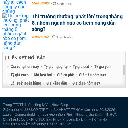
DOANH NGHIỆP
-
3 giờ trước
Thị trường thường ‘phất lên’ trong tháng
8, nhóm ngành nào có tiềm năng dẫn
sóng?
CHỨNG KHOÁN
-
3 giờ trước
LIÊN KẾT NỔI BẬT
Giá vàng hôm nay
Tỷ giá ngoại tệ
Tỷ giá usd
Tỷ giá yen
Tỷ giá euro
Giá heo hơi
Giá cà phê
Giá tiêu hôm nay
Lãi suất ngân hàng
Giá xăng dầu
Giá thép hôm nay
Giá sầu riêng
Giá thịt heo
Giá gạo
Giá cao su
Best Retail Brokers
Diễn đàn đầu tư Việt Nam 2026
Trang TTĐTTH của công ty VietNewsCorp
Giấy phép số 3323/GP-TTĐT do Sở VH&TT TP.HCM cấp ngày 20/3/2026
Lầu 5 - Compa Building - 293 Điện Biên Phủ - Phường Gia Định - TP.HCM
Chi nhánh:
Số 5 - Khu 38A Trần Phú - Phường Ba Đình - TP. Hà Nội
Chịu trách nhiệm nội dung:
Hoàng Hữu Lợi