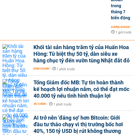
trong
tháng 7
biến động
CHỨNG KHOÁN
-
1 giờ trước
Khối tài sản hàng trăm tỷ của Huấn Hoa
Hồng: Từ biệt thự 50 tỷ, dàn siêu xe
hàng chục tỷ đến vườn tùng Nhật đắt đỏ
KINH DOANH
-
1 phút trước
Tổng Giám đốc MB: Tự tin hoàn thành
kế hoạch lợi nhuận năm, có thể đạt mốc
40.000 tỷ nếu tình hình thuận lợi
TÀI CHÍNH
-
1 phút trước
AI trở nên 'đáng sợ' hơn Bitcoin: Giới
đầu tư tháo chạy vì thị trường bốc hơi
40%, 150 tỷ USD bị rút không thương