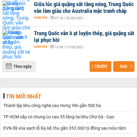
Giữa lúc giá quặng sắt tăng nóng, Trung Quốc
vẫn làm giàu cho Australia mặc tranh chấp
HÀNG HÓA
-
07:14 | 20/05/2021
Trung Quốc vẫn ồ ạt luyện thép, giá quặng sắt
lại phục hồi
HÀNG HÓA
-
15:59 | 17/05/2021
Theo ngày
TRƯỚC
SAU
TIN MỚI NHẤT
Thành lập khu công nghệ cao Hưng Yên gần 500 ha
TP HCM sắp có chung cư cao 35 tầng tại khu Chợ Gà - Gạo
EVN đã xóa sạch lỗ lũy kế, thu gần 353.000 tỷ đồng sau nửa năm