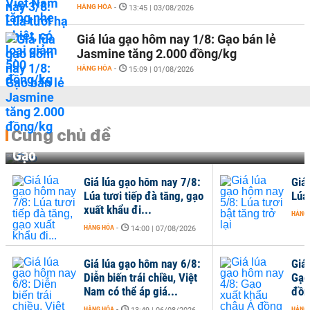
HÀNG HÓA
-
13:45 | 03/08/2026
Giá lúa gạo hôm nay 1/8: Gạo bán lẻ
Jasmine tăng 2.000 đồng/kg
HÀNG HÓA
-
15:09 | 01/08/2026
Cùng chủ đề
Gạo
Giá lúa gạo hôm nay 7/8:
Giá
Lúa tươi tiếp đà tăng, gạo
Lúa 
xuất khẩu đi...
HÀNG
HÀNG HÓA
-
14:00 | 07/08/2026
Giá lúa gạo hôm nay 6/8:
Giá
Diễn biến trái chiều, Việt
Gạo
Nam có thể áp giá...
đồng
HÀNG HÓA
-
HÀNG