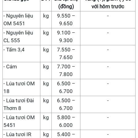
(đồng)
với hôm trước
-
Nguyên liệu
kg
9.550 –
-
OM 5451
9.650
-
Nguyên liệu
kg
9.100 –
-
CL 555
9.300
- Tấm 3,4
kg
7.550 –
-
7.650
- Cám
kg
7.700 –
-
7.800
- Lúa tươi OM
kg
6.500 –
-
18
6.700
- Lúa tươi Đài
kg
6.500 –
-
Thơm 8
6.700
- Lúa tươi OM
kg
5.800 –
-
5451
6.000
- Lúa tươi IR
kg
5.400 –
-