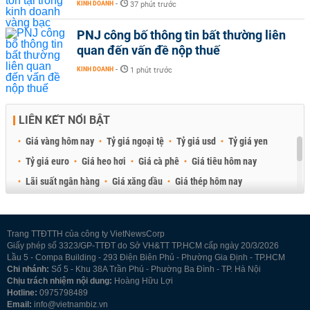
KINH DOANH
-
37 phút trước
PNJ công bố thông tin bất thường liên
quan đến vấn đề nộp thuế
KINH DOANH
-
1 phút trước
LIÊN KẾT NỔI BẬT
Giá vàng hôm nay
Tỷ giá ngoại tệ
Tỷ giá usd
Tỷ giá yen
Tỷ giá euro
Giá heo hơi
Giá cà phê
Giá tiêu hôm nay
Lãi suất ngân hàng
Giá xăng dầu
Giá thép hôm nay
Giá sầu riêng
Giá thịt heo
Giá gạo
Giá cao su
Best Retail Brokers
Diễn đàn đầu tư Việt Nam 2026
Trang TTĐTTH của công ty VietNewsCorp
Giấy phép số 3323/GP-TTĐT do Sở VH&TT TP.HCM cấp ngày 20/3/2026
Lầu 5 - Compa Building - 293 Điện Biên Phủ - Phường Gia Định - TP.HCM
Chi nhánh:
Số 5 - Khu 38A Trần Phú - Phường Ba Đình - TP. Hà Nội
Chịu trách nhiệm nội dung:
Hoàng Hữu Lợi
Hotline:
0975798489
Email:
info@vietnambiz.vn