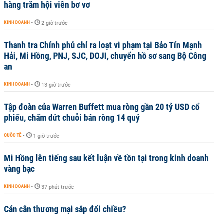
hàng trăm hội viên bơ vơ
KINH DOANH
-
2 giờ trước
Thanh tra Chính phủ chỉ ra loạt vi phạm tại Bảo Tín Mạnh
Hải, Mi Hồng, PNJ, SJC, DOJI, chuyển hồ sơ sang Bộ Công
an
KINH DOANH
-
13 giờ trước
Tập đoàn của Warren Buffett mua ròng gần 20 tỷ USD cổ
phiếu, chấm dứt chuỗi bán ròng 14 quý
QUỐC TẾ
-
1 giờ trước
Mi Hồng lên tiếng sau kết luận về tồn tại trong kinh doanh
vàng bạc
KINH DOANH
-
37 phút trước
Cán cân thương mại sắp đổi chiều?