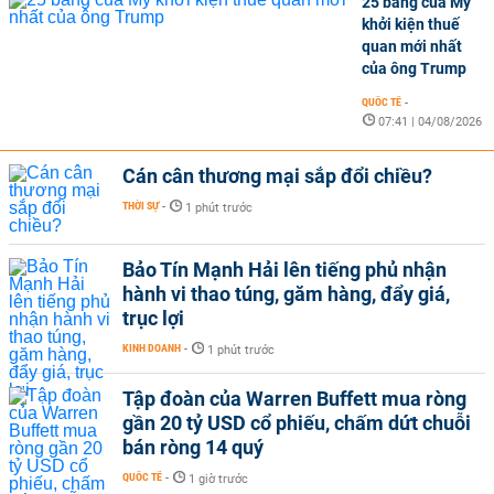
25 bang của Mỹ
khởi kiện thuế
quan mới nhất
của ông Trump
QUỐC TẾ
-
07:41 | 04/08/2026
Cán cân thương mại sắp đổi chiều?
THỜI SỰ
-
1 phút trước
Bảo Tín Mạnh Hải lên tiếng phủ nhận
hành vi thao túng, găm hàng, đẩy giá,
trục lợi
KINH DOANH
-
1 phút trước
Tập đoàn của Warren Buffett mua ròng
gần 20 tỷ USD cổ phiếu, chấm dứt chuỗi
bán ròng 14 quý
QUỐC TẾ
-
1 giờ trước