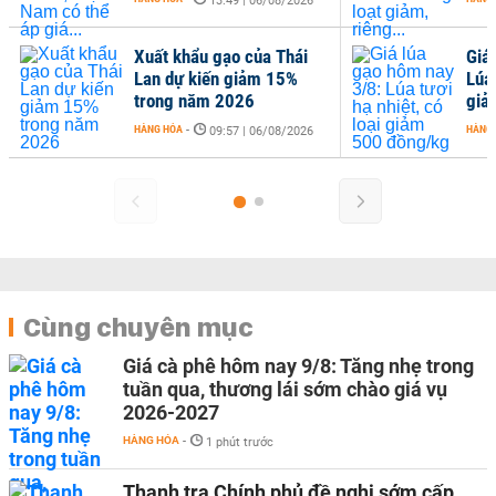
13:49 | 06/08/2026
Xuất khẩu gạo của Thái
Giá
Lan dự kiến giảm 15%
Lúa 
trong năm 2026
giả
HÀNG HÓA
-
HÀNG
09:57 | 06/08/2026
Cùng chuyên mục
Giá cà phê hôm nay 9/8: Tăng nhẹ trong
tuần qua, thương lái sớm chào giá vụ
2026-2027
HÀNG HÓA
-
1 phút trước
Thanh tra Chính phủ đề nghị sớm cấp