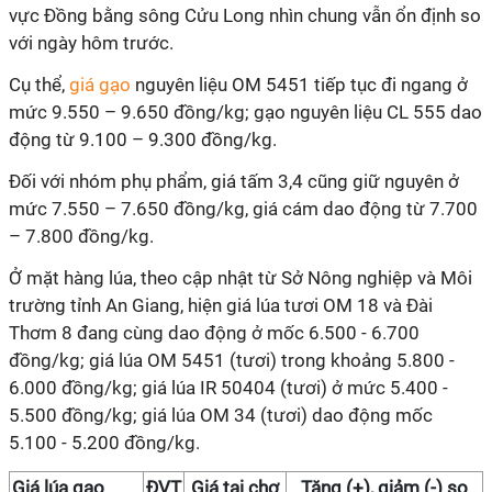
vực Đồng bằng sông Cửu Long nhìn chung vẫn ổn định so
với ngày hôm trước.
Cụ thể,
giá gạo
nguyên liệu OM 5451 tiếp tục đi ngang ở
mức 9.550 – 9.650 đồng/kg; gạo nguyên liệu CL 555 dao
động từ 9.100 – 9.300 đồng/kg.
Đối với nhóm phụ phẩm, giá tấm 3,4 cũng giữ nguyên ở
mức 7.550 – 7.650 đồng/kg, giá cám dao động từ 7.700
– 7.800 đồng/kg.
Ở mặt hàng lúa, theo cập nhật từ Sở Nông nghiệp và Môi
trường tỉnh An Giang, hiện giá lúa tươi OM 18 và Đài
Thơm 8 đang cùng dao động ở mốc 6.500 - 6.700
đồng/kg; giá lúa OM 5451 (tươi) trong khoảng 5.800 -
6.000 đồng/kg; giá lúa IR 50404 (tươi) ở mức 5.400 -
5.500 đồng/kg; giá lúa OM 34 (tươi) dao động mốc
5.100 - 5.200 đồng/kg.
Giá
lúa gạo
ĐVT
Giá
tại chợ
Tăng (+), giảm (-) so