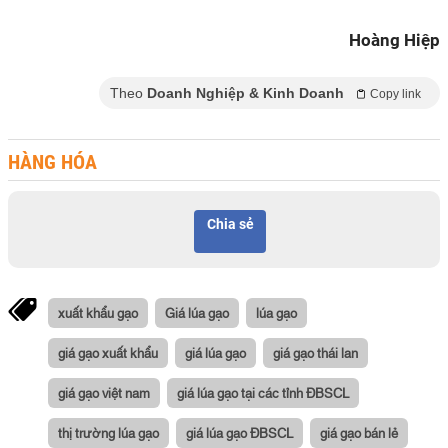
Hoàng Hiệp
Theo
Doanh Nghiệp & Kinh Doanh
Copy link
HÀNG HÓA
Chia sẻ
xuất khẩu gạo
Giá lúa gạo
lúa gạo
giá gạo xuất khẩu
giá lúa gạo
giá gạo thái lan
giá gạo việt nam
giá lúa gạo tại các tỉnh ĐBSCL
thị trường lúa gạo
giá lúa gạo ĐBSCL
giá gạo bán lẻ