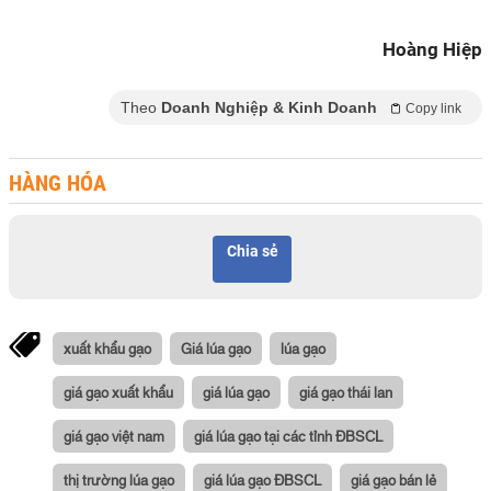
Hoàng Hiệp
Theo
Doanh Nghiệp & Kinh Doanh
Copy link
HÀNG HÓA
Chia sẻ
xuất khẩu gạo
Giá lúa gạo
lúa gạo
giá gạo xuất khẩu
giá lúa gạo
giá gạo thái lan
giá gạo việt nam
giá lúa gạo tại các tỉnh ĐBSCL
thị trường lúa gạo
giá lúa gạo ĐBSCL
giá gạo bán lẻ