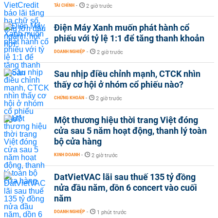
TÀI CHÍNH
-
2 giờ trước
Điện Máy Xanh muốn phát hành cổ
phiếu với tỷ lệ 1:1 để tăng thanh khoản
DOANH NGHIỆP
-
2 giờ trước
Sau nhịp điều chỉnh mạnh, CTCK nhìn
thấy cơ hội ở nhóm cổ phiếu nào?
CHỨNG KHOÁN
-
2 giờ trước
Một thương hiệu thời trang Việt đóng
cửa sau 5 năm hoạt động, thanh lý toàn
bộ cửa hàng
KINH DOANH
-
2 giờ trước
DatVietVAC lãi sau thuế 135 tỷ đồng
nửa đầu năm, dồn 6 concert vào cuối
năm
DOANH NGHIỆP
-
1 phút trước