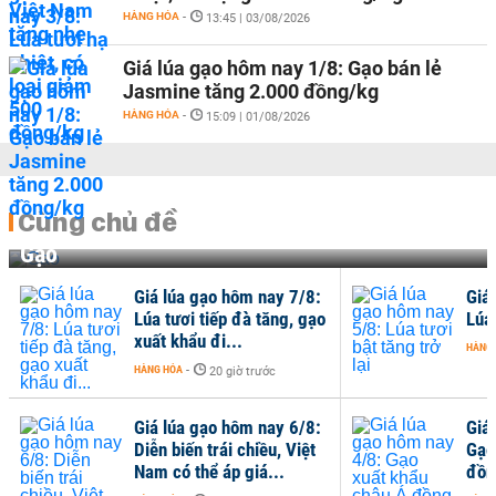
HÀNG HÓA
-
13:45 | 03/08/2026
Giá lúa gạo hôm nay 1/8: Gạo bán lẻ
Jasmine tăng 2.000 đồng/kg
HÀNG HÓA
-
15:09 | 01/08/2026
Cùng chủ đề
Gạo
Giá lúa gạo hôm nay 7/8:
Giá
Lúa tươi tiếp đà tăng, gạo
Lúa 
xuất khẩu đi...
HÀNG
HÀNG HÓA
-
20 giờ trước
Giá lúa gạo hôm nay 6/8:
Giá
Diễn biến trái chiều, Việt
Gạo
Nam có thể áp giá...
đồng