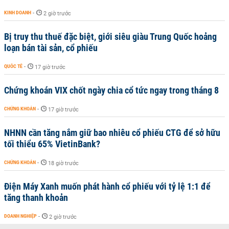
KINH DOANH
-
2 giờ trước
Bị truy thu thuế đặc biệt, giới siêu giàu Trung Quốc hoảng
loạn bán tài sản, cổ phiếu
QUỐC TẾ
-
17 giờ trước
Chứng khoán VIX chốt ngày chia cổ tức ngay trong tháng 8
CHỨNG KHOÁN
-
17 giờ trước
NHNN cần tăng nắm giữ bao nhiêu cổ phiếu CTG để sở hữu
tối thiểu 65% VietinBank?
CHỨNG KHOÁN
-
18 giờ trước
Điện Máy Xanh muốn phát hành cổ phiếu với tỷ lệ 1:1 để
tăng thanh khoản
DOANH NGHIỆP
-
2 giờ trước