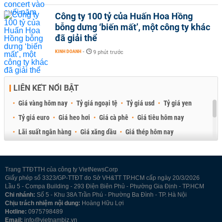
Công ty 100 tỷ của Huấn Hoa Hồng
bỗng dưng ‘biến mất’, một công ty khác
đã giải thể
KINH DOANH
-
9 phút trước
LIÊN KẾT NỔI BẬT
Giá vàng hôm nay
Tỷ giá ngoại tệ
Tỷ giá usd
Tỷ giá yen
Tỷ giá euro
Giá heo hơi
Giá cà phê
Giá tiêu hôm nay
Lãi suất ngân hàng
Giá xăng dầu
Giá thép hôm nay
Giá sầu riêng
Giá thịt heo
Giá gạo
Giá cao su
Best Retail Brokers
Diễn đàn đầu tư Việt Nam 2026
Trang TTĐTTH của công ty VietNewsCorp
Giấy phép số 3323/GP-TTĐT do Sở VH&TT TP.HCM cấp ngày 20/3/2026
Lầu 5 - Compa Building - 293 Điện Biên Phủ - Phường Gia Định - TP.HCM
Chi nhánh:
Số 5 - Khu 38A Trần Phú - Phường Ba Đình - TP. Hà Nội
Chịu trách nhiệm nội dung:
Hoàng Hữu Lợi
Hotline:
0975798489
Email:
info@vietnambiz.vn