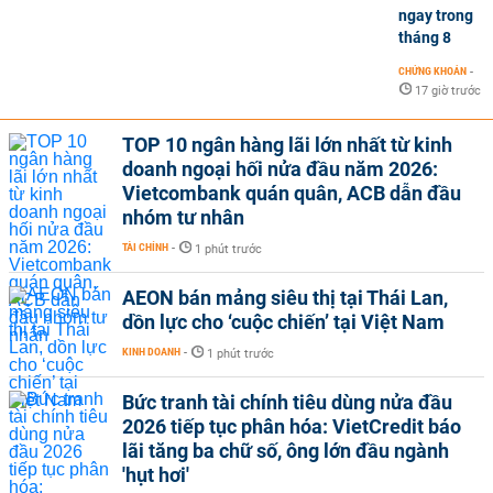
ngay trong
tháng 8
CHỨNG KHOÁN
-
17 giờ trước
TOP 10 ngân hàng lãi lớn nhất từ kinh
doanh ngoại hối nửa đầu năm 2026:
Vietcombank quán quân, ACB dẫn đầu
nhóm tư nhân
TÀI CHÍNH
-
1 phút trước
AEON bán mảng siêu thị tại Thái Lan,
dồn lực cho ‘cuộc chiến’ tại Việt Nam
KINH DOANH
-
1 phút trước
Bức tranh tài chính tiêu dùng nửa đầu
2026 tiếp tục phân hóa: VietCredit báo
lãi tăng ba chữ số, ông lớn đầu ngành
'hụt hơi'