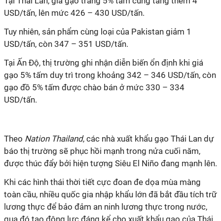
Tại Thái Lan, giá gạo trắng 5% tấm cũng tăng thêm 4
USD/tấn, lên mức 426 – 430 USD/tấn.
Tuy nhiên, sản phẩm cùng loại của Pakistan giảm 1
USD/tấn, còn 347 – 351 USD/tấn.
Tại Ấn Độ, thị trường ghi nhận diễn biến ổn định khi giá
gạo 5% tấm duy trì trong khoảng 342 – 346 USD/tấn, còn
gạo đồ 5% tấm được chào bán ở mức 330 – 334
USD/tấn.
Theo
Nation Thailand
, các nhà xuất khẩu gạo Thái Lan dự
báo thị trường sẽ phục hồi mạnh trong nửa cuối năm,
được thúc đẩy bởi hiện tượng Siêu El Niño đang mạnh lên.
Khi các hình thái thời tiết cực đoan đe dọa mùa màng
toàn cầu, nhiều quốc gia nhập khẩu lớn đã bắt đầu tích trữ
lương thực để bảo đảm an ninh lương thực trong nước,
qua đó tạo động lực đáng kể cho xuất khẩu gạo của Thái