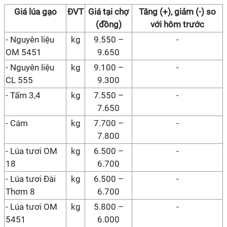
Giá
lúa gạo
ĐVT
Giá
tại chợ
Tăng (+), giảm (-) so
(đồng)
với hôm trước
-
Nguyên liệu
kg
9.550 –
-
OM 5451
9.650
-
Nguyên liệu
kg
9.100 –
-
CL 555
9.300
- Tấm 3,4
kg
7.550 –
-
7.650
- Cám
kg
7.700 –
-
7.800
- Lúa tươi OM
kg
6.500 –
-
18
6.700
- Lúa tươi Đài
kg
6.500 –
-
Thơm 8
6.700
- Lúa tươi OM
kg
5.800 –
-
5451
6.000