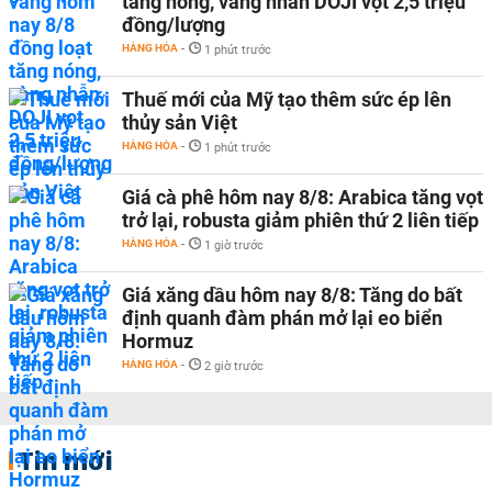
tăng nóng, vàng nhẫn DOJI vọt 2,5 triệu
đồng/lượng
HÀNG HÓA
-
1 phút trước
Thuế mới của Mỹ tạo thêm sức ép lên
thủy sản Việt
HÀNG HÓA
-
1 phút trước
Giá cà phê hôm nay 8/8: Arabica tăng vọt
trở lại, robusta giảm phiên thứ 2 liên tiếp
HÀNG HÓA
-
1 giờ trước
Giá xăng dầu hôm nay 8/8: Tăng do bất
định quanh đàm phán mở lại eo biển
Hormuz
HÀNG HÓA
-
2 giờ trước
Tin mới