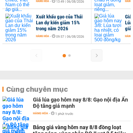
HÀNG HÓA
-
HÀNG
13:49 | 06/08/2026
Xuất khẩu gạo của Thái
Giá
Lan dự kiến giảm 15%
Lúa 
trong năm 2026
giả
HÀNG HÓA
-
HÀNG
09:57 | 06/08/2026
Cùng chuyên mục
Giá lúa gạo hôm nay 8/8: Gạo nội địa Ấn
Độ tăng giá mạnh
HÀNG HÓA
-
1 phút trước
Bảng giá vàng hôm nay 8/8 đồng loạt