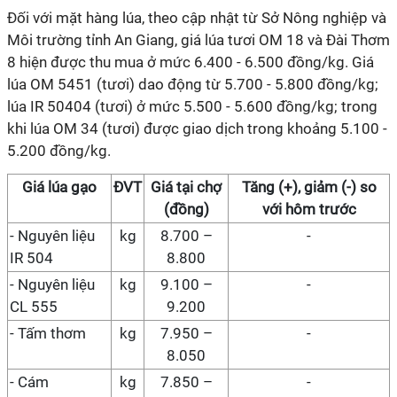
Đối với mặt hàng lúa, theo cập nhật từ Sở Nông nghiệp và
Môi trường tỉnh An Giang, giá lúa tươi OM 18 và Đài Thơm
8 hiện được thu mua ở mức 6.400 - 6.500 đồng/kg. Giá
lúa OM 5451 (tươi) dao động từ 5.700 - 5.800 đồng/kg;
lúa IR 50404 (tươi) ở mức 5.500 - 5.600 đồng/kg; trong
khi lúa OM 34 (tươi) được giao dịch trong khoảng 5.100 -
5.200 đồng/kg.
Giá
lúa gạo
ĐVT
Giá
tại chợ
Tăng (+), giảm (-) so
(đồng)
với hôm trước
-
Nguyên liệu
kg
8.700 –
-
IR 504
8.800
-
Nguyên liệu
kg
9.100 –
-
CL 555
9.200
- Tấm thơm
kg
7.950 –
-
8.050
- Cám
kg
7.850 –
-