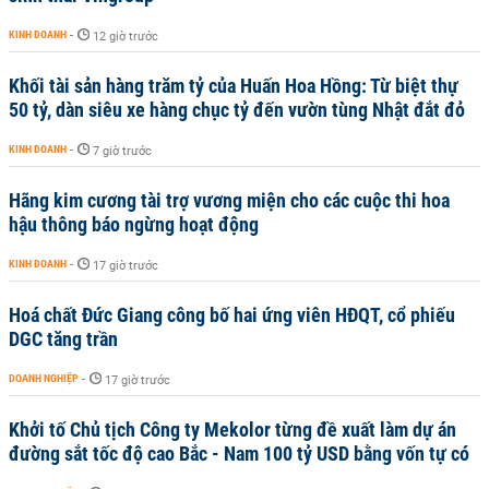
KINH DOANH
-
12 giờ trước
Khối tài sản hàng trăm tỷ của Huấn Hoa Hồng: Từ biệt thự
50 tỷ, dàn siêu xe hàng chục tỷ đến vườn tùng Nhật đắt đỏ
KINH DOANH
-
7 giờ trước
Hãng kim cương tài trợ vương miện cho các cuộc thi hoa
hậu thông báo ngừng hoạt động
KINH DOANH
-
17 giờ trước
Hoá chất Đức Giang công bố hai ứng viên HĐQT, cổ phiếu
DGC tăng trần
DOANH NGHIỆP
-
17 giờ trước
Khởi tố Chủ tịch Công ty Mekolor từng đề xuất làm dự án
đường sắt tốc độ cao Bắc - Nam 100 tỷ USD bằng vốn tự có