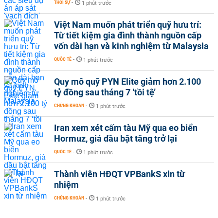
THỜI SỰ
-
1 phút trước
Việt Nam muốn phát triển quỹ hưu trí:
Từ tiết kiệm gia đình thành nguồn cấp
vốn dài hạn và kinh nghiệm từ Malaysia
QUỐC TẾ
-
1 phút trước
Quy mô quỹ PYN Elite giảm hơn 2.100
tỷ đồng sau tháng 7 ‘tồi tệ’
CHỨNG KHOÁN
-
1 phút trước
Iran xem xét cấm tàu Mỹ qua eo biển
Hormuz, giá dầu bật tăng trở lại
QUỐC TẾ
-
1 phút trước
Thành viên HĐQT VPBankS xin từ
nhiệm
CHỨNG KHOÁN
-
1 phút trước