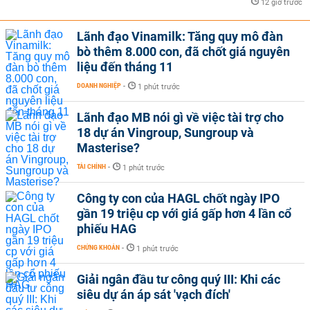
12 giờ trước
Lãnh đạo Vinamilk: Tăng quy mô đàn
bò thêm 8.000 con, đã chốt giá nguyên
liệu đến tháng 11
DOANH NGHIỆP
-
1 phút trước
Lãnh đạo MB nói gì về việc tài trợ cho
18 dự án Vingroup, Sungroup và
Masterise?
TÀI CHÍNH
-
1 phút trước
Công ty con của HAGL chốt ngày IPO
gần 19 triệu cp với giá gấp hơn 4 lần cổ
phiếu HAG
CHỨNG KHOÁN
-
1 phút trước
Giải ngân đầu tư công quý III: Khi các
siêu dự án áp sát 'vạch đích'