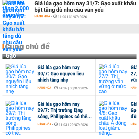
Giá lúa gạo hôm nay 31/7: Gạo xuất khẩu
bật tăng dù nhu cầu vẫn yếu
HÀNG HÓA
-
11:00 | 31/07/2026
Cùng chủ đề
Gạo
Giá lúa gạo hôm nay
Giá
30/7: Gạo nguyên liệu
27/
nhích tăng nhẹ
vữn
HÀNG HÓA
-
HÀNG
14:26 | 30/07/2026
Giá lúa gạo hôm nay
Giá
29/7: Thị trường lặng
Gạo
sóng, Philippines có thể...
đồng
HÀNG HÓA
-
HÀNG
11:03 | 29/07/2026