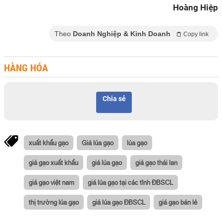
Hoàng Hiệp
Theo
Doanh Nghiệp & Kinh Doanh
Copy link
HÀNG HÓA
Chia sẻ
xuất khẩu gạo
Giá lúa gạo
lúa gạo
giá gạo xuất khẩu
giá lúa gạo
giá gạo thái lan
giá gạo việt nam
giá lúa gạo tại các tỉnh ĐBSCL
thị trường lúa gạo
giá lúa gạo ĐBSCL
giá gạo bán lẻ