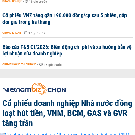
DOANH NGHIỆP
-
16 giờ trước
Cổ phiếu VNZ tăng gần 190.000 đồng/cp sau 5 phiên, gấp
đôi giá trong ba tháng
CHỨNG KHOÁN
-
17 giờ trước
Báo cáo F&B QI/2026: Biến động chi phí và xu hướng bảo vệ
lợi nhuận của doanh nghiệp
CHUYỂN ĐỘNG THỊ TRƯỜNG
-
18 giờ trước
Cổ phiếu doanh nghiệp Nhà nước đồng
loạt hút tiền, VNM, BCM, GAS và GVR
tăng trần