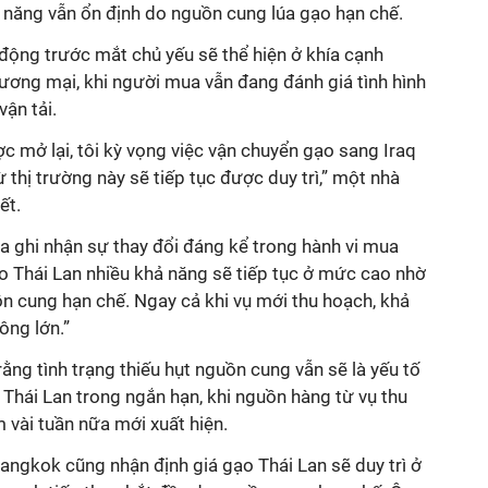
 năng vẫn ổn định do nguồn cung lúa gạo hạn chế.
 động trước mắt chủ yếu sẽ thể hiện ở khía cạnh
hương mại, khi người mua vẫn đang đánh giá tình hình
vận tải.
 mở lại, tôi kỳ vọng việc vận chuyển gạo sang Iraq
ừ thị trường này sẽ tiếp tục được duy trì,” một nhà
ết.
ưa ghi nhận sự thay đổi đáng kể trong hành vi mua
o Thái Lan nhiều khả năng sẽ tiếp tục ở mức cao nhờ
n cung hạn chế. Ngay cả khi vụ mới thu hoạch, khả
ng lớn.”
ằng tình trạng thiếu hụt nguồn cung vẫn sẽ là yếu tố
o Thái Lan trong ngắn hạn, khi nguồn hàng từ vụ thu
 vài tuần nữa mới xuất hiện.
angkok cũng nhận định giá gạo Thái Lan sẽ duy trì ở