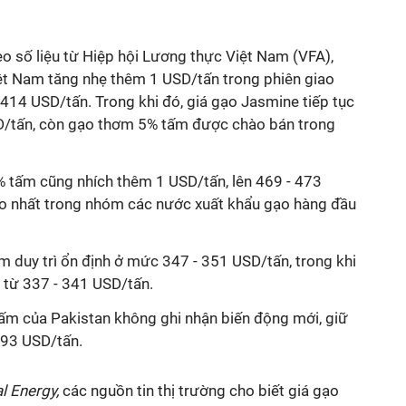
heo số liệu từ Hiệp hội Lương thực Việt Nam (VFA),
ệt Nam tăng nhẹ thêm 1 USD/tấn trong phiên giao
 414 USD/tấn. Trong khi đó, giá gạo Jasmine tiếp tục
D/tấn, còn gạo thơm 5% tấm được chào bán trong
5% tấm cũng nhích thêm 1 USD/tấn, lên 469 - 473
 cao nhất trong nhóm các nước xuất khẩu gạo hàng đầu
m duy trì ổn định ở mức 347 - 351 USD/tấn, trong khi
 từ 337 - 341 USD/tấn.
tấm của Pakistan không ghi nhận biến động mới, giữ
393 USD/tấn.
l Energy,
các nguồn tin thị trường cho biết giá gạo