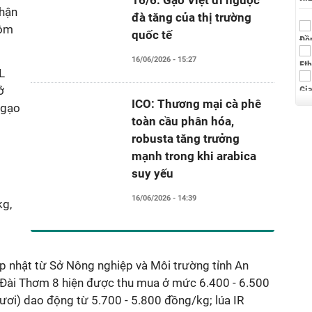
16/6: Gạo Việt đi ngược
nhận
đà tăng của thị trường
hôm
quốc tế
16/06/2026 - 15:27
L
ở
ICO: Thương mại cà phê
 gạo
toàn cầu phân hóa,
robusta tăng trưởng
mạnh trong khi arabica
suy yếu
16/06/2026 - 14:39
kg,
ập nhật từ Sở Nông nghiệp và Môi trường tỉnh An
à Đài Thơm 8 hiện được thu mua ở mức 6.400 - 6.500
ươi) dao động từ 5.700 - 5.800 đồng/kg; lúa IR