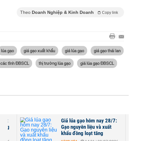
Theo
Doanh Nghiệp & Kinh Doanh
Copy link
lúa gạo
giá gạo xuất khẩu
giá lúa gạo
giá gạo thái lan
ại các tỉnh ĐBSCL
thị trường lúa gạo
giá lúa gạo ĐBSCL
0/7:
Giá lúa gạo hôm nay 28/7:
 tăng
Gạo nguyên liệu và xuất
khẩu đồng loạt tăng