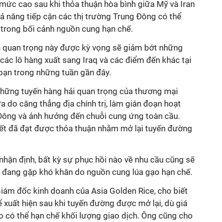
ở mức cao sau khi thỏa thuận hòa bình giữa Mỹ và Iran
khả năng tiếp cận các thị trường Trung Đông có thể
trong bối cảnh nguồn cung hạn chế.
ển quan trọng này được kỳ vọng sẽ giảm bớt những
 các lô hàng xuất sang Iraq và các điểm đến khác tại
đoạn trong những tuần gần đây.
hững tuyến hàng hải quan trọng của thương mại
a do căng thẳng địa chính trị, làm gián đoạn hoạt
Đông và ảnh hưởng đến chuỗi cung ứng toàn cầu.
iết đã đạt được thỏa thuận nhằm mở lại tuyến đường
nhận định, bất kỳ sự phục hồi nào về nhu cầu cũng sẽ
ốn đang gặp khó khăn do nguồn cung lúa gạo hạn chế.
Giám đốc kinh doanh của Asia Golden Rice, cho biết
xuất hiện sau khi tuyến đường được mở lại, dù giá
 có thể hạn chế khối lượng giao dịch. Ông cũng cho