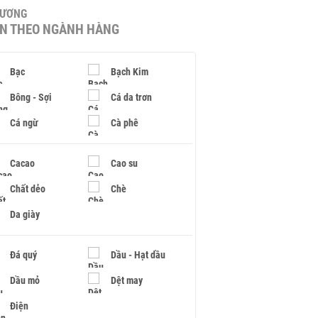
HƯƠNG
IN THEO NGÀNH HÀNG
Bạc
Bạch Kim
Bông - Sợi
Cá da trơn
Cá ngừ
Cà phê
Cacao
Cao su
Chất dẻo
Chè
Da giày
Đá quý
Dầu - Hạt dầu
Dầu mỏ
Dệt may
Điện