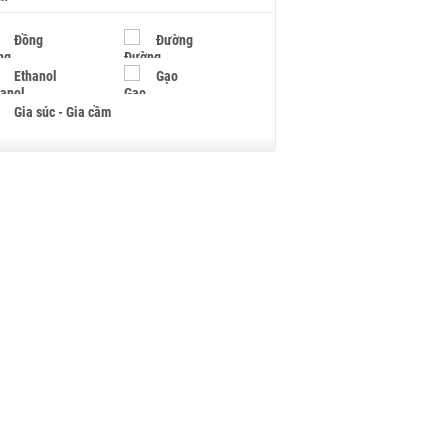
Đồng
Đường
Ethanol
Gạo
Gia súc - Gia cầm
Giấy
Gỗ
Hạt điều
Hồ tiêu - Hạt tiêu
Khí đốt
Kim loại khác
Mắc ca
Muối
Ngũ cốc
Nhựa - Hạt nhựa
Palladium
Phân bón