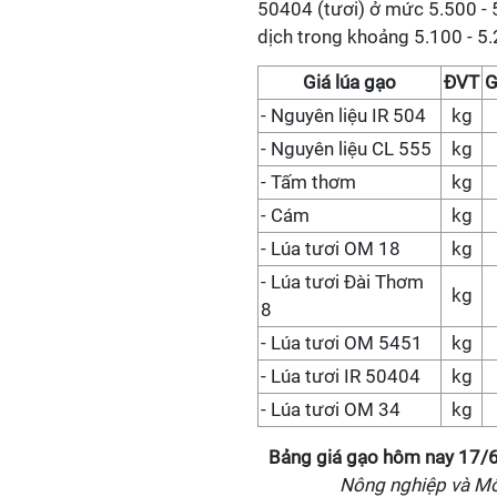
50404 (tươi) ở mức 5.500 - 
dịch trong khoảng 5.100 - 5
Giá
lúa gạo
ĐVT
G
-
Nguyên liệu IR 504
kg
-
Nguyên liệu CL 555
kg
- Tấm thơm
kg
- Cám
kg
- Lúa tươi OM 18
kg
- Lúa tươi Đài Thơm
kg
8
- Lúa tươi OM 5451
kg
- Lúa tươi IR 50404
kg
- Lúa tươi OM 34
kg
Bảng giá gạo hôm nay
17/
Nông nghiệp và Mô