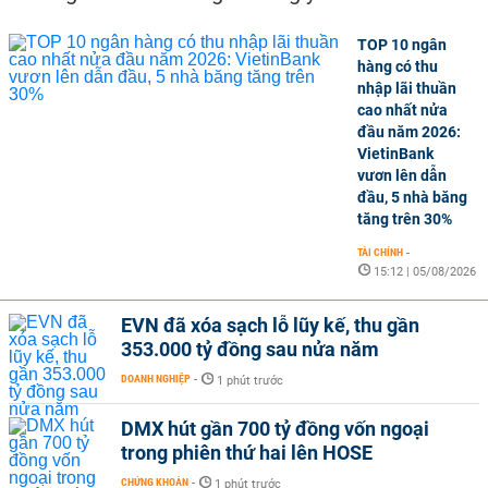
TOP 10 ngân
hàng có thu
nhập lãi thuần
cao nhất nửa
đầu năm 2026:
VietinBank
vươn lên dẫn
đầu, 5 nhà băng
tăng trên 30%
TÀI CHÍNH
-
15:12 | 05/08/2026
EVN đã xóa sạch lỗ lũy kế, thu gần
353.000 tỷ đồng sau nửa năm
DOANH NGHIỆP
-
1 phút trước
DMX hút gần 700 tỷ đồng vốn ngoại
trong phiên thứ hai lên HOSE
CHỨNG KHOÁN
-
1 phút trước