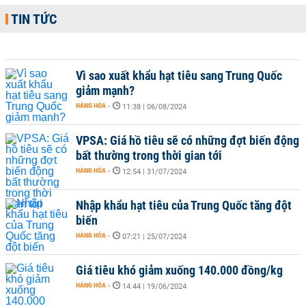
TIN TỨC
Vì sao xuất khẩu hạt tiêu sang Trung Quốc
giảm mạnh?
HÀNG HÓA
-
11:38 | 06/08/2024
VPSA: Giá hồ tiêu sẽ có những đợt biến động
bất thường trong thời gian tới
HÀNG HÓA
-
12:54 | 31/07/2024
Nhập khẩu hạt tiêu của Trung Quốc tăng đột
biến
HÀNG HÓA
-
07:21 | 25/07/2024
Giá tiêu khó giảm xuống 140.000 đồng/kg
HÀNG HÓA
-
14:44 | 19/06/2024