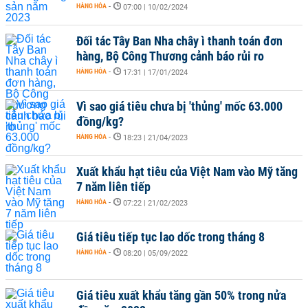
HÀNG HÓA
-
07:00 | 10/02/2024
Đối tác Tây Ban Nha chây ì thanh toán đơn
hàng, Bộ Công Thương cảnh báo rủi ro
HÀNG HÓA
-
17:31 | 17/01/2024
Vì sao giá tiêu chưa bị 'thủng' mốc 63.000
đồng/kg?
HÀNG HÓA
-
18:23 | 21/04/2023
Xuất khẩu hạt tiêu của Việt Nam vào Mỹ tăng
7 năm liên tiếp
HÀNG HÓA
-
07:22 | 21/02/2023
Giá tiêu tiếp tục lao dốc trong tháng 8
HÀNG HÓA
-
08:20 | 05/09/2022
Giá tiêu xuất khẩu tăng gần 50% trong nửa