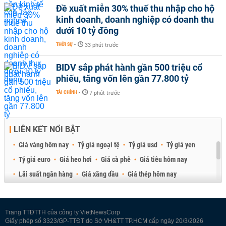
Đề xuất miễn 30% thuế thu nhập cho hộ
kinh doanh, doanh nghiệp có doanh thu
dưới 10 tỷ đồng
THỜI SỰ
-
33 phút trước
BIDV sắp phát hành gần 500 triệu cổ
phiếu, tăng vốn lên gần 77.800 tỷ
TÀI CHÍNH
-
7 phút trước
LIÊN KẾT NỔI BẬT
Giá vàng hôm nay
Tỷ giá ngoại tệ
Tỷ giá usd
Tỷ giá yen
Tỷ giá euro
Giá heo hơi
Giá cà phê
Giá tiêu hôm nay
Lãi suất ngân hàng
Giá xăng dầu
Giá thép hôm nay
Giá sầu riêng
Giá thịt heo
Giá gạo
Giá cao su
Best Retail Brokers
Diễn đàn đầu tư Việt Nam 2026
Trang TTĐTTH của công ty VietNewsCorp
Giấy phép số 3323/GP-TTĐT do Sở VH&TT TP.HCM cấp ngày 20/3/2026