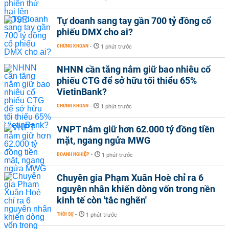
Tự doanh sang tay gần 700 tỷ đồng cổ
phiếu DMX cho ai?
CHỨNG KHOÁN
-
1 phút trước
NHNN cần tăng nắm giữ bao nhiêu cổ
phiếu CTG để sở hữu tối thiểu 65%
VietinBank?
CHỨNG KHOÁN
-
1 phút trước
VNPT nắm giữ hơn 62.000 tỷ đồng tiền
mặt, ngang ngửa MWG
DOANH NGHIỆP
-
1 phút trước
Chuyên gia Phạm Xuân Hoè chỉ ra 6
nguyên nhân khiến dòng vốn trong nền
kinh tế còn 'tắc nghẽn'
THỜI SỰ
-
1 phút trước