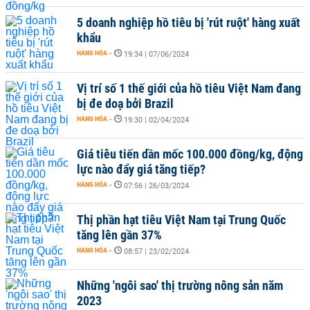
5 doanh nghiệp hồ tiêu bị 'rút ruột' hàng xuất
khẩu
HÀNG HÓA
-
19:34 | 07/06/2024
Vị trí số 1 thế giới của hồ tiêu Việt Nam đang
bị đe doạ bởi Brazil
HÀNG HÓA
-
19:30 | 02/04/2024
Giá tiêu tiến dần mốc 100.000 đồng/kg, động
lực nào đẩy giá tăng tiếp?
HÀNG HÓA
-
07:56 | 26/03/2024
Thị phần hạt tiêu Việt Nam tại Trung Quốc
tăng lên gần 37%
HÀNG HÓA
-
08:57 | 23/02/2024
Những 'ngôi sao' thị trường nông sản năm
2023