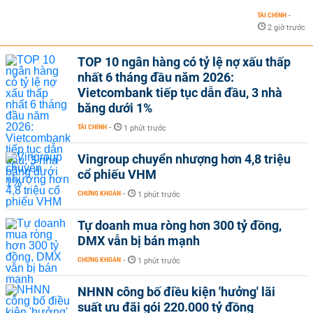
TÀI CHÍNH
-
2 giờ trước
TOP 10 ngân hàng có tỷ lệ nợ xấu thấp
nhất 6 tháng đầu năm 2026:
Vietcombank tiếp tục dẫn đầu, 3 nhà
băng dưới 1%
TÀI CHÍNH
-
1 phút trước
Vingroup chuyển nhượng hơn 4,8 triệu
cổ phiếu VHM
CHỨNG KHOÁN
-
1 phút trước
Tự doanh mua ròng hơn 300 tỷ đồng,
DMX vẫn bị bán mạnh
CHỨNG KHOÁN
-
1 phút trước
NHNN công bố điều kiện 'hưởng' lãi
suất ưu đãi gói 220.000 tỷ đồng