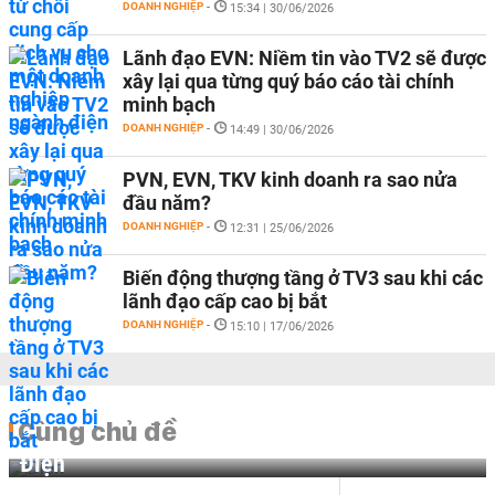
DOANH NGHIỆP
-
15:34 | 30/06/2026
Lãnh đạo EVN: Niềm tin vào TV2 sẽ được
xây lại qua từng quý báo cáo tài chính
minh bạch
DOANH NGHIỆP
-
14:49 | 30/06/2026
PVN, EVN, TKV kinh doanh ra sao nửa
đầu năm?
DOANH NGHIỆP
-
12:31 | 25/06/2026
Biến động thượng tầng ở TV3 sau khi các
lãnh đạo cấp cao bị bắt
DOANH NGHIỆP
-
15:10 | 17/06/2026
Cùng chủ đề
Điện