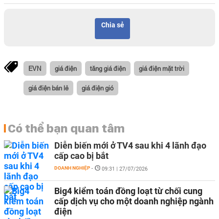
Chia sẻ
EVN
giá điện
tăng giá điện
giá điện mặt trời
giá điện bán lẻ
giá điện gió
Có thể bạn quan tâm
Diễn biến mới ở TV4 sau khi 4 lãnh đạo
cấp cao bị bắt
DOANH NGHIỆP
-
09:31 | 27/07/2026
Big4 kiểm toán đồng loạt từ chối cung
cấp dịch vụ cho một doanh nghiệp ngành
điện