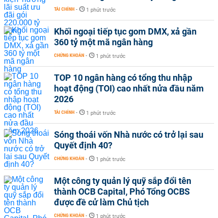
TÀI CHÍNH
-
1 phút trước
Khối ngoại tiếp tục gom DMX, xả gần
360 tỷ một mã ngân hàng
CHỨNG KHOÁN
-
1 phút trước
TOP 10 ngân hàng có tổng thu nhập
hoạt động (TOI) cao nhất nửa đầu năm
2026
TÀI CHÍNH
-
1 phút trước
Sóng thoái vốn Nhà nước có trở lại sau
Quyết định 40?
CHỨNG KHOÁN
-
1 phút trước
Một công ty quản lý quỹ sắp đổi tên
thành OCB Capital, Phó Tổng OCBS
được đề cử làm Chủ tịch
CHỨNG KHOÁN
-
1 phút trước