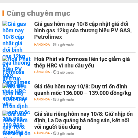
Cùng chuyên mục
Giá gas hôm nay 10/8 cập nhật giá đổi
bình gas 12kg của thương hiệu PV GAS,
Petrolimex
HÀNG HÓA
-
1 giờ trước
Hoà Phát và Formosa liên tục giảm giá
thép HRC vì nhu cầu yếu
HÀNG HÓA
-
2 giờ trước
Giá tiêu hôm nay 10/8: Duy trì ổn định
quanh mốc 136.000 – 139.000 đồng/kg
HÀNG HÓA
-
3 giờ trước
Giá sầu riêng hôm nay 10/8: Giữ nhịp ổn
định, La Dạ quảng bá nông sản, kết nối
với người tiêu dùng
HÀNG HÓA
-
3 giờ trước