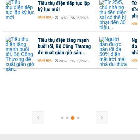
Tiêu thụ điện tiếp tục lập
Từ 2
kỷ lục mới
tiền
phạt
HÀNG HÓA
-
14:50 | 28/05/2026
HÀNG
Tiêu thụ điện tăng mạnh
Ngư
buổi tối, Bộ Công Thương
đa 
đề xuất giãn giờ sản...
nhà
HÀNG HÓA
-
HÀNG
20:57 | 26/05/2026