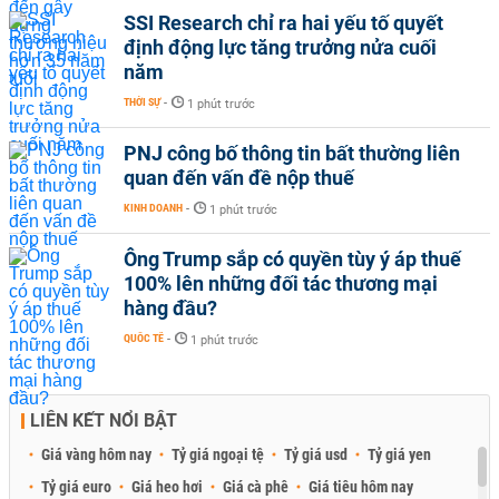
SSI Research chỉ ra hai yếu tố quyết
định động lực tăng trưởng nửa cuối
năm
THỜI SỰ
-
1 phút trước
PNJ công bố thông tin bất thường liên
quan đến vấn đề nộp thuế
KINH DOANH
-
1 phút trước
Ông Trump sắp có quyền tùy ý áp thuế
100% lên những đối tác thương mại
hàng đầu?
QUỐC TẾ
-
1 phút trước
LIÊN KẾT NỔI BẬT
Giá vàng hôm nay
Tỷ giá ngoại tệ
Tỷ giá usd
Tỷ giá yen
Tỷ giá euro
Giá heo hơi
Giá cà phê
Giá tiêu hôm nay