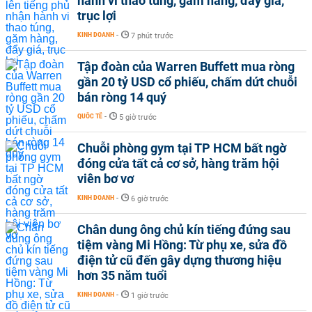
hành vi thao túng, găm hàng, đẩy giá,
trục lợi
KINH DOANH
-
7 phút trước
Tập đoàn của Warren Buffett mua ròng
gần 20 tỷ USD cổ phiếu, chấm dứt chuỗi
bán ròng 14 quý
QUỐC TẾ
-
5 giờ trước
Chuỗi phòng gym tại TP HCM bất ngờ
đóng cửa tất cả cơ sở, hàng trăm hội
viên bơ vơ
KINH DOANH
-
6 giờ trước
Chân dung ông chủ kín tiếng đứng sau
tiệm vàng Mi Hồng: Từ phụ xe, sửa đồ
điện tử cũ đến gây dựng thương hiệu
hơn 35 năm tuổi
KINH DOANH
-
1 giờ trước