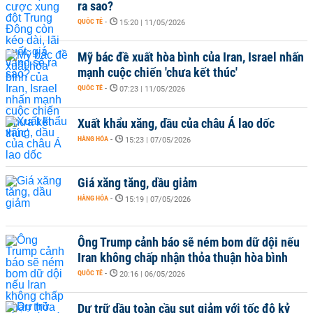
ra sao?
QUỐC TẾ
-
15:20 | 11/05/2026
Mỹ bác đề xuất hòa bình của Iran, Israel nhấn
mạnh cuộc chiến 'chưa kết thúc'
QUỐC TẾ
-
07:23 | 11/05/2026
Xuất khẩu xăng, dầu của châu Á lao dốc
HÀNG HÓA
-
15:23 | 07/05/2026
Giá xăng tăng, dầu giảm
HÀNG HÓA
-
15:19 | 07/05/2026
Ông Trump cảnh báo sẽ ném bom dữ dội nếu
Iran không chấp nhận thỏa thuận hòa bình
QUỐC TẾ
-
20:16 | 06/05/2026
Dự trữ dầu toàn cầu sụt giảm với tốc độ kỷ