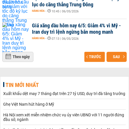
lục do căng thẳng Trung Đông
HÀNG HÓA
-
10:45 | 06/05/2026
Giá xăng dầu hôm nay 6/5: Giảm 4% vì Mỹ -
Iran duy trì lệnh ngừng bắn mong manh
HÀNG HÓA
-
07:13 | 06/05/2026
Theo ngày
TRƯỚC
SAU
TIN MỚI NHẤT
Xuất khẩu dệt may 7 tháng đạt trên 27 tỷ USD, duy trì đà tăng trưởng
Ghẹ Việt Nam hút hàng ở Mỹ
Hà Nội xem xét miễn nhiệm chức vụ ủy viên UBND với 11 người đứng
đầu sở, ngành