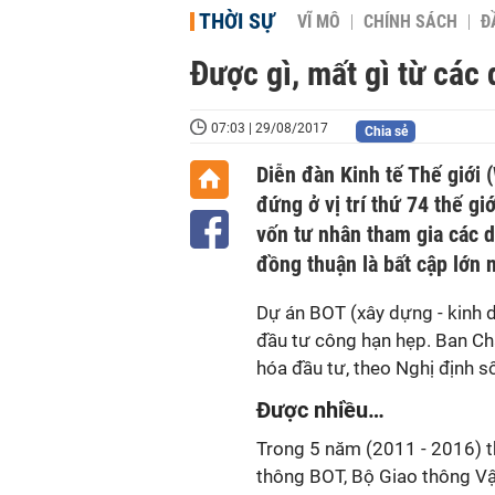
THỜI SỰ
VĨ MÔ
CHÍNH SÁCH
Đ
Được gì, mất gì từ các
07:03 | 29/08/2017
Chia sẻ
Diễn đàn Kinh tế Thế giới
đứng ở vị trí thứ 74 thế gi
vốn tư nhân tham gia các 
đồng thuận là bất cập lớn 
Dự án BOT (xây dựng - kinh d
đầu tư công hạn hẹp. Ban Ch
hóa đầu tư, theo Nghị định 
Được nhiều…
Trong 5 năm (2011 - 2016) th
thông BOT, Bộ Giao thông V