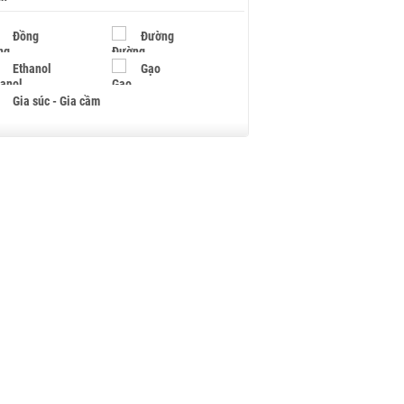
Đồng
Đường
Ethanol
Gạo
Gia súc - Gia cầm
Giấy
Gỗ
Hạt điều
Hồ tiêu - Hạt tiêu
Khí đốt
Kim loại khác
Mắc ca
Muối
Ngũ cốc
Nhựa - Hạt nhựa
Palladium
Phân bón