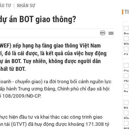
ẦU TƯ
NHÂN SỰ
T
 dự án BOT giao thông?
 (WEF) xếp hạng hạ tầng giao thông Việt Nam
ới, đó là cái được, là kết quả của việc huy động
dự án BOT. Tuy nhiên, không được người dân
nhất từ BOT.
oanh - chuyển giao) ra đời trong bối cảnh nguồn lực
ấp hành Trung ương Đảng, Chính phủ chỉ đạo xã hội
số 108/2009/NĐ-CP.
ực hiện đầu tư và khai thác các công trình giao
ận tải (GTVT) đã huy động được khoảng 171.308 tỷ