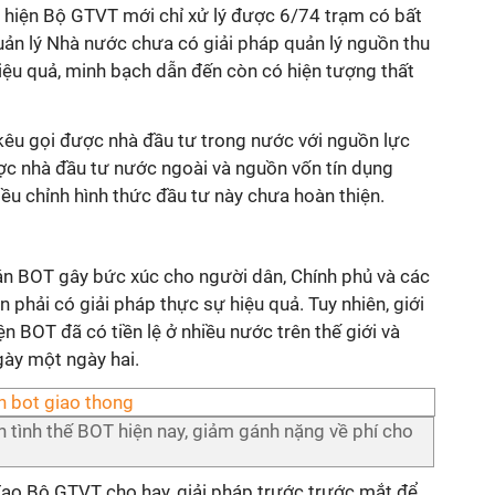
 hiện Bộ GTVT mới chỉ xử lý được 6/74 trạm có bất
uản lý Nhà nước chưa có giải pháp quản lý nguồn thu
iệu quả, minh bạch dẫn đến còn có hiện tượng thất
 kêu gọi được nhà đầu tư trong nước với nguồn lực
c nhà đầu tư nước ngoài và nguồn vốn tín dụng
ều chỉnh hình thức đầu tư này chưa hoàn thiện.
n BOT gây bức xúc cho người dân, Chính phủ và các
 phải có giải pháp thực sự hiệu quả. Tuy nhiên, giới
n BOT đã có tiền lệ ở nhiều nước trên thế giới và
gày một ngày hai.
n tình thế BOT hiện nay, giảm gánh nặng về phí cho
 đạo Bộ GTVT cho hay, giải pháp trước trước mắt để