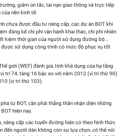
rường, giảm ùn tắc, tai nạn giao thông và trực tiếp
 của nền kinh tế.
rình chưa được đầu tư nâng cấp, các dự án BOT khi
iệm đáng kể chi phí vận hành khai thác, chi phí nhiên
iết kiệm thời gian của người sử dụng đường bộ...
ơ được sử dụng công trình có mức độ phục vụ tốt
hế giới (WEF) đánh giá, tính khả dụng của hạ tầng
 trí 74, tăng 16 bậc so với năm 2012 (vị trí thứ 90)
0 (vị trí thứ 103).
 phá từ BOT, cần phải thẳng thắn nhận diện những
n BOT hiện nay.
tạo, nâng cấp các tuyến đường hiện có theo hình thức
n đến người dân không còn sự lựa chọn, có thể nói