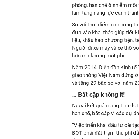
phòng, hạn chế ô nhiễm môi t
làm tăng năng lực cạnh tranh
So với thời điểm các công t
đưa vào khai thác giúp tiết k
liệu, khấu hao phương tiện, t
Người đi xe máy và xe thô s
hơn mà không mất phí.
Năm 2014, Diễn đàn Kinh tế T
giao thông Việt Nam đứng ở vị
và tăng 29 bậc so với năm 201
… Bất cập không ít!
Ngoài kết quả mang tính đột
hạn chế, bất cập vì các dự á
“Việc triển khai đầu tư cải 
BOT phải đặt trạm thu phí dẫ