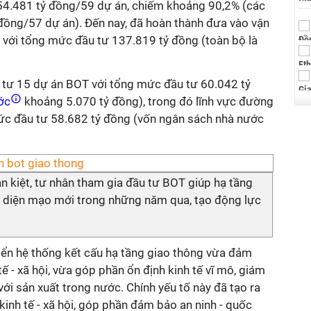
54.481 tỷ đồng/59 dự án, chiếm khoảng 90,2% (các
ồng/57 dự án). Đến nay, đã hoàn thành đưa vào vận
 với tổng mức đầu tư 137.819 tỷ đồng (toàn bộ là
 tư 15 dự án BOT với tổng mức đầu tư 60.042 tỷ
ước
khoảng 5.070 tỷ đồng), trong đó lĩnh vực đường
ức đầu tư 58.682 tỷ đồng (vốn ngân sách nhà nước
n kiệt, tư nhân tham gia đầu tư BOT giúp hạ tầng
 diện mạo mới trong những năm qua, tạo động lực
triển hệ thống kết cấu hạ tầng giao thông vừa đảm
tế - xã hội, vừa góp phần ổn định kinh tế vĩ mô, giám
với sản xuất trong nước. Chính yếu tố này đã tạo ra
kinh tế - xã hội, góp phần đảm bảo an ninh - quốc