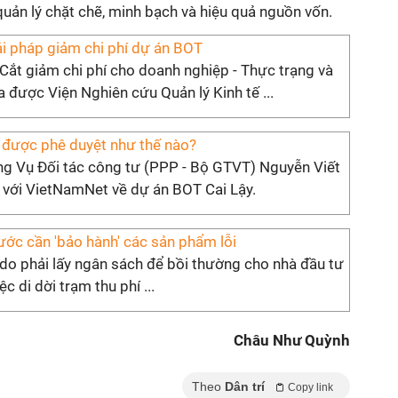
quản lý chặt chẽ, minh bạch và hiệu quả nguồn vốn.
ải pháp giảm chi phí dự án BOT
Cắt giảm chi phí cho doanh nghiệp - Thực trạng và
a được Viện Nghiên cứu Quản lý Kinh tế ...
 được phê duyệt như thế nào?
ng Vụ Đối tác công tư (PPP - Bộ GTVT) Nguyễn Viết
i với VietNamNet về dự án BOT Cai Lậy.
ước cần 'bảo hành' các sản phẩm lỗi
ý do phải lấy ngân sách để bồi thường cho nhà đầu tư
ệc di dời trạm thu phí ...
Châu Như Quỳnh
Theo
Dân trí
Copy link