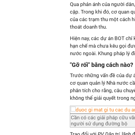
Qua phản ánh của người dân,
cập. Trong khi đó, cơ quan q
của các trạm thu một cách h
thoát doanh thu.
Hiện nay, các dự án BOT chỉ
hạn chế mà chưa kêu gọi đượ
nước ngoài. Khung pháp lý đi
"Gỡ rối" bằng cách nào?
Trước những vấn đề của dự á
cơ quan quản lý Nhà nước cần
phân tích cho rằng, câu chuyệ
không thể giải quyết trong n
Cần có các giải pháp cữu vã
người sử dụng đường bộ
Trao đổi với
PV Dân trí
, lãnh