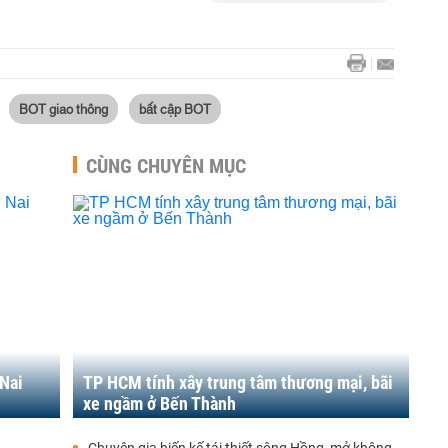
BOT giao thông
bất cập BOT
CÙNG CHUYÊN MỤC
 Nai
TP HCM tính xây trung tâm thương mại, bãi
xe ngầm ở Bến Thành