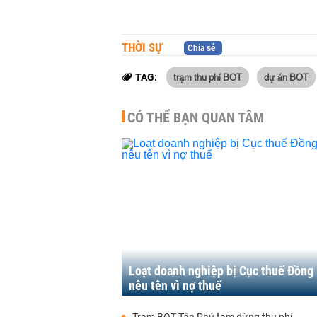
THỜI SỰ
Chia sẻ
trạm thu phí BOT
dự án BOT
TAG:
CÓ THỂ BẠN QUAN TÂM
Loạt doanh nghiệp bị Cục thuế Đồng
nêu tên vì nợ thuế