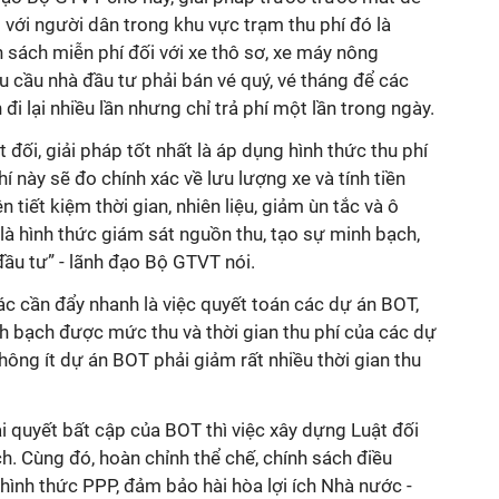
 với người dân trong khu vực trạm thu phí đó là
 sách miễn phí đối với xe thô sơ, xe máy nông
êu cầu nhà đầu tư phải bán vé quý, vé tháng để các
đi lại nhiều lần nhưng chỉ trả phí một lần trong ngày.
đối, giải pháp tốt nhất là áp dụng hình thức thu phí
 này sẽ đo chính xác về lưu lượng xe và tính tiền
 tiết kiệm thời gian, nhiên liệu, giảm ùn tắc và ô
à hình thức giám sát nguồn thu, tạo sự minh bạch,
ầu tư” - lãnh đạo Bộ GTVT nói.
c cần đẩy nhanh là việc quyết toán các dự án BOT,
h bạch được mức thu và thời gian thu phí của các dự
hông ít dự án BOT phải giảm rất nhiều thời gian thu
i quyết bất cập của BOT thì việc xây dựng Luật đối
h. Cùng đó, hoàn chỉnh thể chế, chính sách điều
hình thức PPP, đảm bảo hài hòa lợi ích Nhà nước -