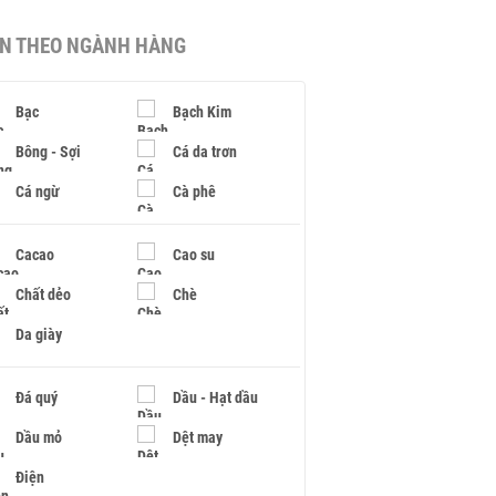
IN THEO NGÀNH HÀNG
Bạc
Bạch Kim
Bông - Sợi
Cá da trơn
Cá ngừ
Cà phê
Cacao
Cao su
Chất dẻo
Chè
Da giày
Đá quý
Dầu - Hạt dầu
Dầu mỏ
Dệt may
Điện