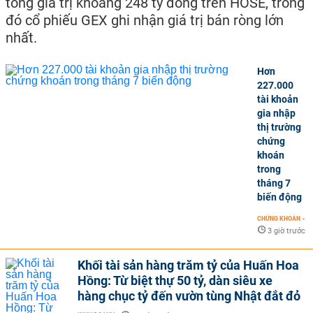
tổng giá trị khoảng 248 tỷ đồng trên HOSE, trong
đó cổ phiếu GEX ghi nhận giá trị bán ròng lớn
nhất.
Hơn
227.000
tài khoản
gia nhập
thị trường
chứng
khoán
trong
tháng 7
biến động
CHỨNG KHOÁN
-
3 giờ trước
Khối tài sản hàng trăm tỷ của Huấn Hoa
Hồng: Từ biệt thự 50 tỷ, dàn siêu xe
hàng chục tỷ đến vườn tùng Nhật đắt đỏ