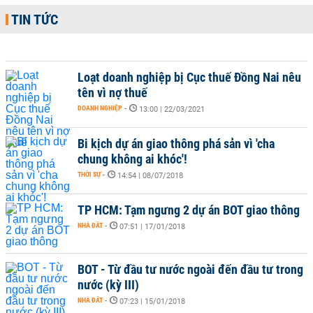
TIN TỨC
Loạt doanh nghiệp bị Cục thuế Đồng Nai nêu
tên vì nợ thuế
DOANH NGHIỆP
-
13:00 | 22/03/2021
Bi kịch dự án giao thông phá sản vì 'cha
chung không ai khóc'!
THỜI SỰ
-
14:54 | 08/07/2018
TP HCM: Tạm ngưng 2 dự án BOT giao thông
NHÀ ĐẤT
-
07:51 | 17/01/2018
BOT - Từ đầu tư nước ngoài đến đầu tư trong
nước (kỳ III)
NHÀ ĐẤT
-
07:23 | 15/01/2018