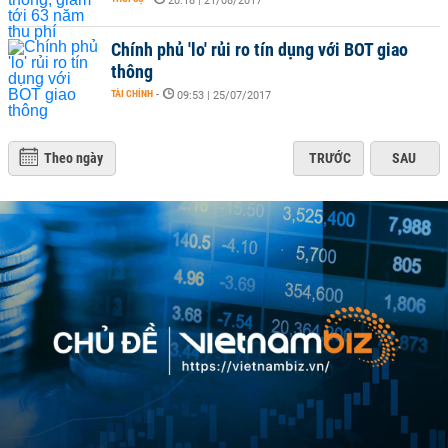
20:18 | 21/08/2017
Chính phủ 'lo' rủi ro tín dụng với BOT giao
thông
TÀI CHÍNH
-
09:53 | 25/07/2017
Theo ngày
TRƯỚC
SAU