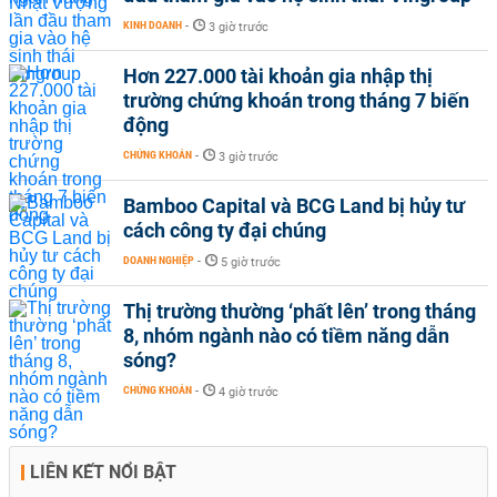
KINH DOANH
-
3 giờ trước
Hơn 227.000 tài khoản gia nhập thị
trường chứng khoán trong tháng 7 biến
động
CHỨNG KHOÁN
-
3 giờ trước
Bamboo Capital và BCG Land bị hủy tư
cách công ty đại chúng
DOANH NGHIỆP
-
5 giờ trước
Thị trường thường ‘phất lên’ trong tháng
8, nhóm ngành nào có tiềm năng dẫn
sóng?
CHỨNG KHOÁN
-
4 giờ trước
LIÊN KẾT NỔI BẬT