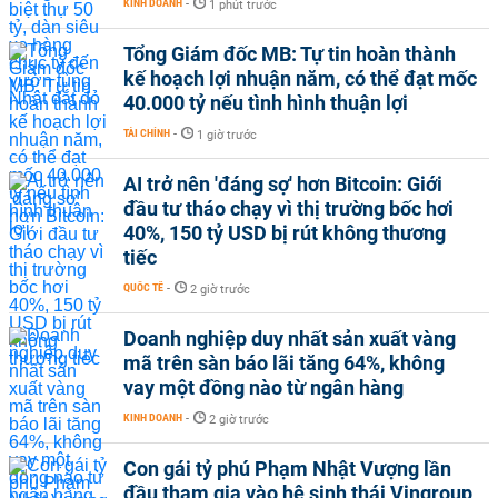
KINH DOANH
-
1 phút trước
Tổng Giám đốc MB: Tự tin hoàn thành
kế hoạch lợi nhuận năm, có thể đạt mốc
40.000 tỷ nếu tình hình thuận lợi
TÀI CHÍNH
-
1 giờ trước
AI trở nên 'đáng sợ' hơn Bitcoin: Giới
đầu tư tháo chạy vì thị trường bốc hơi
40%, 150 tỷ USD bị rút không thương
tiếc
QUỐC TẾ
-
2 giờ trước
Doanh nghiệp duy nhất sản xuất vàng
mã trên sàn báo lãi tăng 64%, không
vay một đồng nào từ ngân hàng
KINH DOANH
-
2 giờ trước
Con gái tỷ phú Phạm Nhật Vượng lần
đầu tham gia vào hệ sinh thái Vingroup