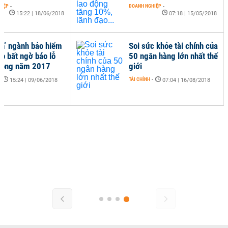
HIỆP
-
DOANH NGHIỆP
-
15:22 | 18/06/2018
07:18 | 15/05/2018
ớn’ ngành bảo hiểm
Soi sức khỏe tài chính của
họ bất ngờ báo lỗ
50 ngân hàng lớn nhất thế
rong năm 2017
giới
-
TÀI CHÍNH
-
15:24 | 09/06/2018
07:04 | 16/08/2018