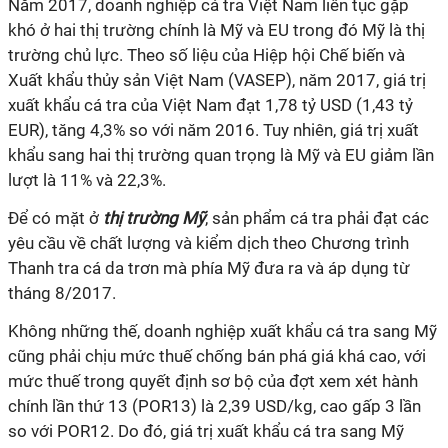
Năm 2017, doanh nghiệp cá tra Việt Nam liên tục gặp
khó ở hai thị trường chính là Mỹ và EU trong đó Mỹ là thị
trường chủ lực. Theo số liệu của Hiệp hội Chế biến và
Xuất khẩu thủy sản Việt Nam (VASEP), năm 2017, giá trị
xuất khẩu cá tra của Việt Nam đạt 1,78 tỷ USD (1,43 tỷ
EUR), tăng 4,3% so với năm 2016. Tuy nhiên, giá trị xuất
khẩu sang hai thị trường quan trọng là Mỹ và EU giảm lần
lượt là 11% và 22,3%.
Để có mặt ở
thị trường Mỹ
, sản phẩm cá tra phải đạt các
yêu cầu về chất lượng và kiểm dịch theo Chương trình
Thanh tra cá da trơn mà phía Mỹ đưa ra và áp dụng từ
tháng 8/2017.
Không những thế, doanh nghiệp xuất khẩu cá tra sang Mỹ
cũng phải chịu mức thuế chống bán phá giá khá cao, với
mức thuế trong quyết định sơ bộ của đợt xem xét hành
chính lần thứ 13 (POR13) là 2,39 USD/kg, cao gấp 3 lần
so với POR12. Do đó, giá trị xuất khẩu cá tra sang Mỹ