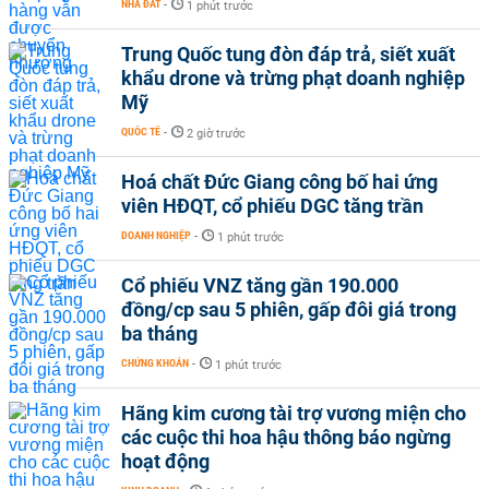
NHÀ ĐẤT
-
1 phút trước
Trung Quốc tung đòn đáp trả, siết xuất
khẩu drone và trừng phạt doanh nghiệp
Mỹ
QUỐC TẾ
-
2 giờ trước
Hoá chất Đức Giang công bố hai ứng
viên HĐQT, cổ phiếu DGC tăng trần
DOANH NGHIỆP
-
1 phút trước
Cổ phiếu VNZ tăng gần 190.000
đồng/cp sau 5 phiên, gấp đôi giá trong
ba tháng
CHỨNG KHOÁN
-
1 phút trước
Hãng kim cương tài trợ vương miện cho
các cuộc thi hoa hậu thông báo ngừng
hoạt động