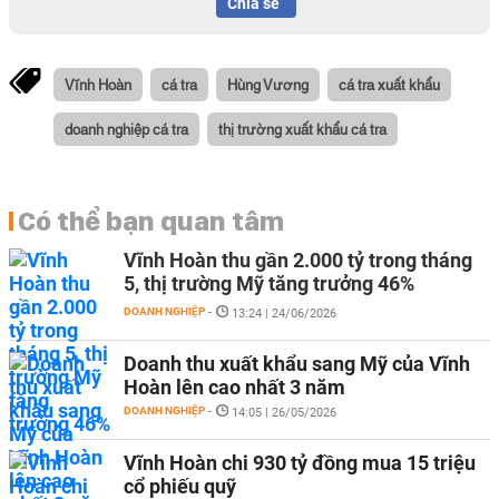
Chia sẻ
Vĩnh Hoàn
cá tra
Hùng Vương
cá tra xuất khẩu
doanh nghiệp cá tra
thị trường xuất khẩu cá tra
Có thể bạn quan tâm
Vĩnh Hoàn thu gần 2.000 tỷ trong tháng
5, thị trường Mỹ tăng trưởng 46%
DOANH NGHIỆP
-
13:24 | 24/06/2026
Doanh thu xuất khẩu sang Mỹ của Vĩnh
Hoàn lên cao nhất 3 năm
DOANH NGHIỆP
-
14:05 | 26/05/2026
Vĩnh Hoàn chi 930 tỷ đồng mua 15 triệu
cổ phiếu quỹ