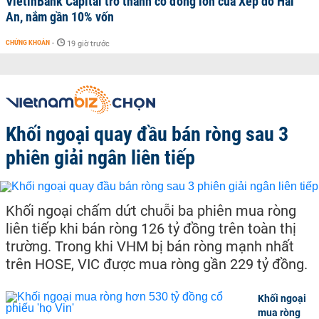
VietinBank Capital trở thành cổ đông lớn của Xếp dỡ Hải
An, nắm gần 10% vốn
CHỨNG KHOÁN
-
19 giờ trước
Khối ngoại quay đầu bán ròng sau 3
phiên giải ngân liên tiếp
Khối ngoại chấm dứt chuỗi ba phiên mua ròng
liên tiếp khi bán ròng 126 tỷ đồng trên toàn thị
trường. Trong khi VHM bị bán ròng mạnh nhất
trên HOSE, VIC được mua ròng gần 229 tỷ đồng.
Khối ngoại
mua ròng