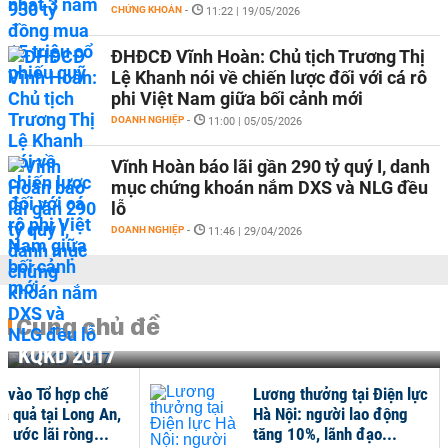
CHỨNG KHOÁN
-
11:22 | 19/05/2026
ĐHĐCĐ Vĩnh Hoàn: Chủ tịch Trương Thị
Lệ Khanh nói về chiến lược đối với cá rô
phi Việt Nam giữa bối cảnh mới
DOANH NGHIỆP
-
11:00 | 05/05/2026
Vĩnh Hoàn báo lãi gần 290 tỷ quý I, danh
mục chứng khoán nắm DXS và NLG đều
lỗ
DOANH NGHIỆP
-
11:46 | 29/04/2026
Cùng chủ đề
KQKD 2017
c vào Tổ hợp chế
Lương thưởng tại Điện lực
oa quả tại Long An,
Hà Nội: người lao động
s ước lãi ròng...
tăng 10%, lãnh đạo...