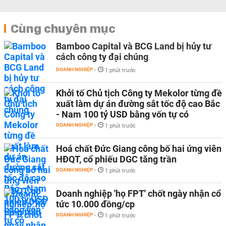
Cùng chuyên mục
Bamboo Capital và BCG Land bị hủy tư
cách công ty đại chúng
DOANH NGHIỆP
-
1 phút trước
Khởi tố Chủ tịch Công ty Mekolor từng đề
xuất làm dự án đường sắt tốc độ cao Bắc
- Nam 100 tỷ USD bằng vốn tự có
DOANH NGHIỆP
-
1 phút trước
Hoá chất Đức Giang công bố hai ứng viên
HĐQT, cổ phiếu DGC tăng trần
DOANH NGHIỆP
-
1 phút trước
Doanh nghiệp 'họ FPT' chốt ngày nhận cổ
tức 10.000 đồng/cp
DOANH NGHIỆP
-
1 phút trước