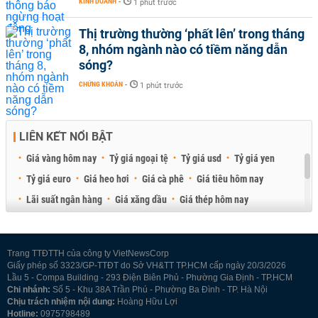
KINH DOANH
-
1 phút trước
Thị trường thường ‘phất lên’ trong tháng
8, nhóm ngành nào có tiềm năng dẫn
sóng?
CHỨNG KHOÁN
-
1 phút trước
LIÊN KẾT NỔI BẬT
Giá vàng hôm nay
Tỷ giá ngoại tệ
Tỷ giá usd
Tỷ giá yen
Tỷ giá euro
Giá heo hơi
Giá cà phê
Giá tiêu hôm nay
Lãi suất ngân hàng
Giá xăng dầu
Giá thép hôm nay
Giá sầu riêng
Giá thịt heo
Giá gạo
Giá cao su
Best Retail Brokers
Diễn đàn đầu tư Việt Nam 2026
Trang TTĐTTH của công ty VietNewsCorp
Giấy phép số 3323/GP-TTĐT do Sở VH&TT TP.HCM cấp ngày 20/3/2026
Lầu 5 - Compa Building - 293 Điện Biên Phủ - Phường Gia Định - TP.HCM
Chi nhánh:
Số 5 - Khu 38A Trần Phú - Phường Ba Đình - TP. Hà Nội
Chịu trách nhiệm nội dung:
Hoàng Hữu Lợi
Hotline:
0975798489