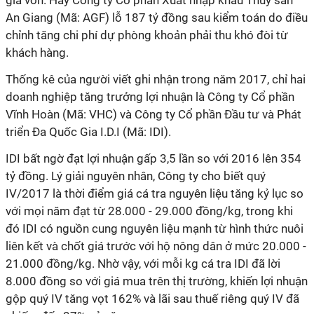
giá vốn. Hay Công ty Cổ phần Xuất nhập khẩu Thủy sản
An Giang (Mã: AGF) lỗ 187 tỷ đồng sau kiểm toán do điều
chỉnh tăng chi phí dự phòng khoản phải thu khó đòi từ
khách hàng.
Thống kê của người viết ghi nhận trong năm 2017, chỉ hai
doanh nghiệp tăng trưởng lợi nhuận là Công ty Cổ phần
Vĩnh Hoàn (Mã: VHC) và Công ty Cổ phần Đầu tư và Phát
triển Đa Quốc Gia I.D.I (Mã: IDI).
IDI bất ngờ đạt lợi nhuận gấp 3,5 lần so với 2016 lên 354
tỷ đồng. Lý giải nguyên nhân, Công ty cho biết quý
IV/2017 là thời điểm giá cá tra nguyên liệu tăng kỷ lục so
với mọi năm đạt từ 28.000 - 29.000 đồng/kg, trong khi
đó IDI có nguồn cung nguyên liệu mạnh từ hình thức nuôi
liên kết và chốt giá trước với hộ nông dân ở mức 20.000 -
21.000 đồng/kg. Nhờ vậy, với mỗi kg cá tra IDI đã lời
8.000 đồng so với giá mua trên thị trường, khiến lợi nhuận
gộp quý IV tăng vọt 162% và lãi sau thuế riêng quý IV đã