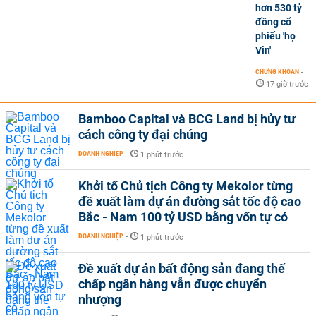
hơn 530 tỷ
đồng cổ
phiếu 'họ
Vin'
CHỨNG KHOÁN
-
17 giờ trước
Bamboo Capital và BCG Land bị hủy tư
cách công ty đại chúng
DOANH NGHIỆP
-
1 phút trước
Khởi tố Chủ tịch Công ty Mekolor từng
đề xuất làm dự án đường sắt tốc độ cao
Bắc - Nam 100 tỷ USD bằng vốn tự có
DOANH NGHIỆP
-
1 phút trước
Đề xuất dự án bất động sản đang thế
chấp ngân hàng vẫn được chuyển
nhượng