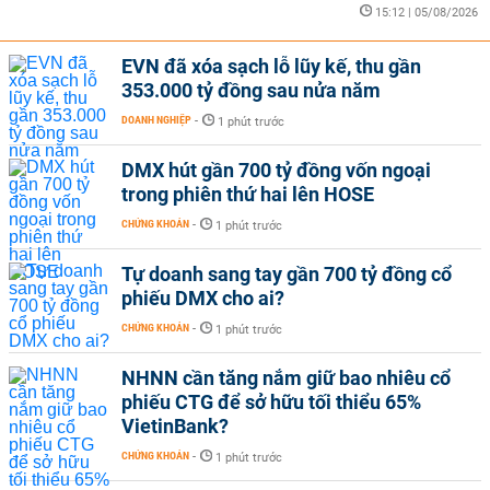
15:12 | 05/08/2026
EVN đã xóa sạch lỗ lũy kế, thu gần
353.000 tỷ đồng sau nửa năm
DOANH NGHIỆP
-
1 phút trước
DMX hút gần 700 tỷ đồng vốn ngoại
trong phiên thứ hai lên HOSE
CHỨNG KHOÁN
-
1 phút trước
Tự doanh sang tay gần 700 tỷ đồng cổ
phiếu DMX cho ai?
CHỨNG KHOÁN
-
1 phút trước
NHNN cần tăng nắm giữ bao nhiêu cổ
phiếu CTG để sở hữu tối thiểu 65%
VietinBank?
CHỨNG KHOÁN
-
1 phút trước