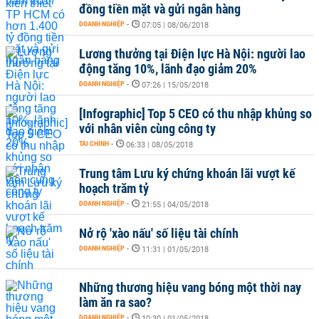
đồng tiền mặt và gửi ngân hàng
DOANH NGHIỆP
-
07:05 | 08/06/2018
Lương thưởng tại Điện lực Hà Nội: người lao
động tăng 10%, lãnh đạo giảm 20%
DOANH NGHIỆP
-
07:26 | 15/05/2018
[Infographic] Top 5 CEO có thu nhập khủng so
với nhân viên cùng công ty
TÀI CHÍNH
-
06:33 | 08/05/2018
Trung tâm Lưu ký chứng khoán lãi vượt kế
hoạch trăm tỷ
DOANH NGHIỆP
-
21:55 | 04/05/2018
Nở rộ 'xào nấu' số liệu tài chính
DOANH NGHIỆP
-
11:31 | 01/05/2018
Những thương hiệu vang bóng một thời nay
làm ăn ra sao?
DOANH NGHIỆP
-
10:30 | 01/05/2018