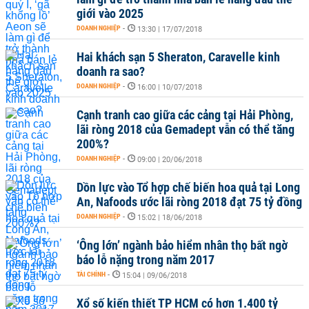
giới vào 2025
DOANH NGHIỆP
-
13:30 | 17/07/2018
Hai khách sạn 5 Sheraton, Caravelle kinh
doanh ra sao?
DOANH NGHIỆP
-
16:00 | 10/07/2018
Cạnh tranh cao giữa các cảng tại Hải Phòng,
lãi ròng 2018 của Gemadept vẫn có thể tăng
200%?
DOANH NGHIỆP
-
09:00 | 20/06/2018
Dồn lực vào Tổ hợp chế biến hoa quả tại Long
An, Nafoods ước lãi ròng 2018 đạt 75 tỷ đồng
DOANH NGHIỆP
-
15:02 | 18/06/2018
‘Ông lớn’ ngành bảo hiểm nhân thọ bất ngờ
báo lỗ nặng trong năm 2017
TÀI CHÍNH
-
15:04 | 09/06/2018
Xổ số kiến thiết TP HCM có hơn 1.400 tỷ