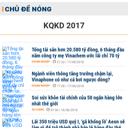
CHỦ ĐỀ NÓNG
KQKD 2017
Tổng tài sản hơn 20.580 tỷ đồng, 6 tháng đầu
năm công ty mẹ Vinachem ước lãi chỉ 70 tỷ
DOANH NGHIỆP
-
21:22 | 17/08/2018
Ngành viễn thông tăng trưởng chậm lại,
Vinaphone có như cá bơi ngược dòng?
DOANH NGHIỆP
-
17:28 | 17/08/2018
Soi sức khỏe tài chính của 50 ngân hàng lớn
nhất thế giới
TÀI CHÍNH
-
07:00 | 16/08/2018
Lãi 350 triệu USD quý I, ‘gã khổng lồ’ Aeon sẽ
làm gì để trở thành nhà bán lẻ hàng đầu thế