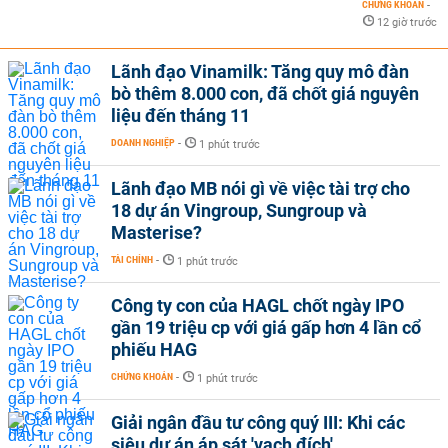
CHỨNG KHOÁN
-
12 giờ trước
Lãnh đạo Vinamilk: Tăng quy mô đàn
bò thêm 8.000 con, đã chốt giá nguyên
liệu đến tháng 11
DOANH NGHIỆP
-
1 phút trước
Lãnh đạo MB nói gì về việc tài trợ cho
18 dự án Vingroup, Sungroup và
Masterise?
TÀI CHÍNH
-
1 phút trước
Công ty con của HAGL chốt ngày IPO
gần 19 triệu cp với giá gấp hơn 4 lần cổ
phiếu HAG
CHỨNG KHOÁN
-
1 phút trước
Giải ngân đầu tư công quý III: Khi các
siêu dự án áp sát 'vạch đích'