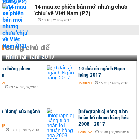
14 mẫu xe phiên bản mới nhưng chưa
'chịu' về Việt Nam (P2)
-
13:18 | 21/06/2017
Cùng chủ đề
Nhìn lại năm 2017
n những phiên
10 dấu ấn ngành Ngân
vốn
hàng 2017
OÁN
-
TÀI CHÍNH
-
16:13 | 16/02/2018
09:14 | 20/02/2018
a 'đắng' của ngành
[Infographic] Bảng tuần
hoàn lợi nhuận hàng hóa
2008 - 2017
HIỆP
-
13:00 | 19/02/2018
HÀNG HÓA
-
08:00 | 03/03/2018