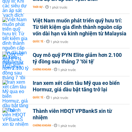
THỜI SỰ
-
1 phút trước
Việt Nam muốn phát triển quỹ hưu trí:
Từ tiết kiệm gia đình thành nguồn cấp
vốn dài hạn và kinh nghiệm từ Malaysia
QUỐC TẾ
-
1 phút trước
Quy mô quỹ PYN Elite giảm hơn 2.100
tỷ đồng sau tháng 7 ‘tồi tệ’
CHỨNG KHOÁN
-
1 phút trước
Iran xem xét cấm tàu Mỹ qua eo biển
Hormuz, giá dầu bật tăng trở lại
QUỐC TẾ
-
1 phút trước
Thành viên HĐQT VPBankS xin từ
nhiệm
CHỨNG KHOÁN
-
1 phút trước