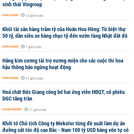
sinh thái Vingroup
KINH DOANH
-
12 giờ trước
Khối tài sản hàng trăm tỷ của Huấn Hoa Hồng: Từ biệt thự
50 tỷ, dàn siêu xe hàng chục tỷ đến vườn tùng Nhật đắt đỏ
KINH DOANH
-
7 giờ trước
Hãng kim cương tài trợ vương miện cho các cuộc thi hoa
hậu thông báo ngừng hoạt động
KINH DOANH
-
17 giờ trước
Hoá chất Đức Giang công bố hai ứng viên HĐQT, cổ phiếu
DGC tăng trần
DOANH NGHIỆP
-
17 giờ trước
Khởi tố Chủ tịch Công ty Mekolor từng đề xuất làm dự án
đường sắt tốc độ cao Bắc - Nam 100 tỷ USD bằng vốn tự có