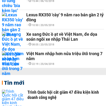
-
15:44 | 06/10/2018
Lexus RX350 'cày' 9 năm rao bán gần 2 tỷ
đồng
-
10:50 | 20/05/2018
Xe sang Đức ồ ạt về Việt Nam, đe dọa
soán ngôi xe nhập Thái Lan
-
08:05 | 20/05/2018
Việt Nam nhập hơn nửa triệu ôtô trong 7
năm
-
22:19 | 25/04/2018
Tin mới
Trình Quốc hội cắt giảm 47 điều kiện kinh
doanh công nghệ