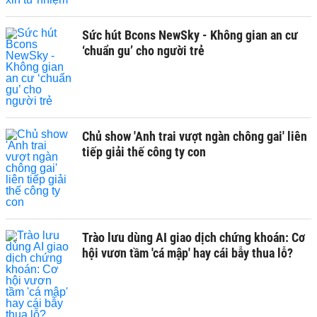
Sức hút Bcons NewSky - Không gian an cư
‘chuẩn gu’ cho người trẻ
Chủ show 'Anh trai vượt ngàn chông gai' liên
tiếp giải thế công ty con
Trào lưu dùng AI giao dịch chứng khoán: Cơ
hội vươn tầm 'cá mập' hay cái bẫy thua lỗ?