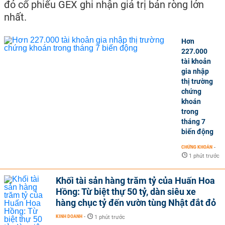
đó cổ phiếu GEX ghi nhận giá trị bán ròng lớn
nhất.
Hơn
227.000
tài khoản
gia nhập
thị trường
chứng
khoán
trong
tháng 7
biến động
CHỨNG KHOÁN
-
1 phút trước
Khối tài sản hàng trăm tỷ của Huấn Hoa
Hồng: Từ biệt thự 50 tỷ, dàn siêu xe
hàng chục tỷ đến vườn tùng Nhật đắt đỏ
KINH DOANH
-
1 phút trước