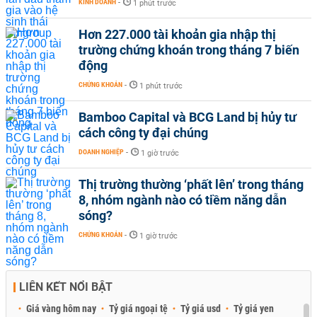
KINH DOANH
-
1 phút trước
Hơn 227.000 tài khoản gia nhập thị
trường chứng khoán trong tháng 7 biến
động
CHỨNG KHOÁN
-
1 phút trước
Bamboo Capital và BCG Land bị hủy tư
cách công ty đại chúng
DOANH NGHIỆP
-
1 giờ trước
Thị trường thường ‘phất lên’ trong tháng
8, nhóm ngành nào có tiềm năng dẫn
sóng?
CHỨNG KHOÁN
-
1 giờ trước
LIÊN KẾT NỔI BẬT
Giá vàng hôm nay
Tỷ giá ngoại tệ
Tỷ giá usd
Tỷ giá yen