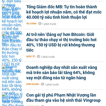
Tổng Giám đốc MB: Tự tin hoàn thành
kế hoạch lợi nhuận năm, có thể đạt mốc
40.000 tỷ nếu tình hình thuận lợi
TÀI CHÍNH
-
1 phút trước
AI trở nên 'đáng sợ' hơn Bitcoin: Giới
đầu tư tháo chạy vì thị trường bốc hơi
40%, 150 tỷ USD bị rút không thương
tiếc
QUỐC TẾ
-
1 phút trước
Doanh nghiệp duy nhất sản xuất vàng
mã trên sàn báo lãi tăng 64%, không
vay một đồng nào từ ngân hàng
KINH DOANH
-
1 phút trước
Con gái tỷ phú Phạm Nhật Vượng lần
đầu tham gia vào hệ sinh thái Vingroup