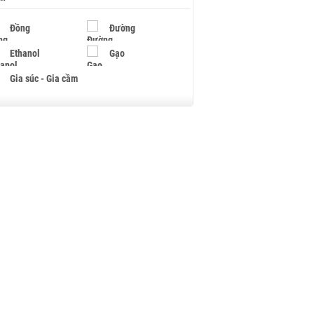
Đồng
Đường
Ethanol
Gạo
Gia súc - Gia cầm
Giấy
Gỗ
Hạt điều
Hồ tiêu - Hạt tiêu
Khí đốt
Kim loại khác
Mắc ca
Muối
Ngũ cốc
Nhựa - Hạt nhựa
Palladium
Phân bón