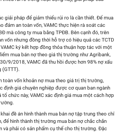
c giải pháp để giảm thiểu rủi ro là cần thiết. Để mua
bảo đảm an toàn vốn, VAMC thực hiện rà soát các
SBĐ mà công ty mua bằng TPĐB. Bên cạnh đó, trên
àn vốn nhưng đồng thời hỗ trợ có hiệu quả các TCTD
u, VAMC ký kết hợp đồng thỏa thuận hợp tác với một
iểm mua bán nợ theo giá thị trường như Agribank,
30/9/2018, VAMC đã thu hồi được hơn 98% nợ xấu
g (GTTT).
 toàn vốn khoản nợ mua theo giá trị thị trường,
c định giá chuyên nghiệp được cơ quan ban ngành
iá tổ chức này, VAMC xác định giá mua một cách hợp
trường.
n khai đề án hình thành mua bán nợ tập trung theo chỉ
n, để hình thành thị trường mua bán nợ chắc chắn
n và phải có sản phẩm cụ thể cho thị trường. Đặc