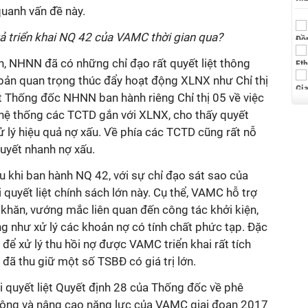
anh vấn đề này.
ả triển khai NQ 42 của VAMC thời gian qua?
, NHNN đã có những chỉ đạo rất quyết liệt thông
 bản quan trọng thúc đẩy hoạt động XLNX như Chỉ thị
ất Thống đốc NHNN ban hành riêng Chỉ thị 05 về việc
 hệ thống các TCTD gắn với XLNX, cho thấy quyết
 lý hiệu quả nợ xấu. Về phía các TCTD cũng rất nỗ
uyết nhanh nợ xấu.
 khi ban hành NQ 42, với sự chỉ đạo sát sao của
 quyết liệt chính sách lớn này. Cụ thể, VAMC hỗ trợ
khăn, vướng mắc liên quan đến công tác khởi kiện,
ng như xử lý các khoản nợ có tính chất phức tạp. Đặc
 để xử lý thu hồi nợ được VAMC triển khai rất tích
đã thu giữ một số TSBĐ có giá trị lớn.
 quyết liệt Quyết định 28 của Thống đốc về phê
 động và nâng cao năng lực của VAMC giai đoạn 2017