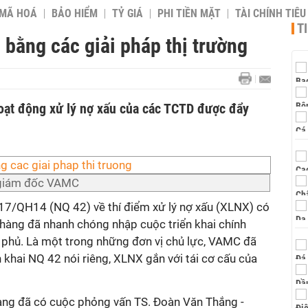
 MÃ HOÁ
BẢO HIỂM
TỶ GIÁ
PHI TIỀN MẶT
TÀI CHÍNH TIÊ
T
 bằng các giải pháp thị trường
oạt động xử lý nợ xấu của các TCTD được đẩy
 giám đốc VAMC
17/QH14 (NQ 42) về thí điểm xử lý nợ xấu (XLNX) có
 hàng đã nhanh chóng nhập cuộc triển khai chính
h phủ. Là một trong những đơn vị chủ lực, VAMC đã
 khai NQ 42 nói riêng, XLNX gắn với tái cơ cấu của
àng đã có cuộc phỏng vấn TS. Đoàn Văn Thắng -