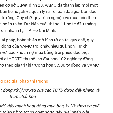
rên cơ sở Quyết định 28, VAMC đã thành lập mới một
an kế hoạch và quản lý rủi ro, ban đấu giá, ban đầu
ị trường. Quy chế, quy trình nghiệp vụ mua bán theo
c hoàn thiện. Dự kiến cuối tháng 11 hoặc đầu tháng
hi nhánh tại TP. Hồ Chí Minh.
iải pháp, hoàn thiện mô hình tổ chức, quy chế, quy
t động của VAMC trôi chảy, hiệu quả hơn. Từ khi
 với các khoản nợ mua bằng trái phiếu đặc biệt
i các TCTD thu hồi nợ đạt hơn 102 nghìn tỷ đồng.
theo giá trị thị trường hơn 3.500 tỷ đồng và VAMC
t động xử lý nợ xấu của các TCTD được đẩy nhanh và
thực chất hơn
VAMC đẩy mạnh hoạt động mua bán, XLNX theo cơ chế
m thiểu rủi ro trong hoạt động này, giải pháp của