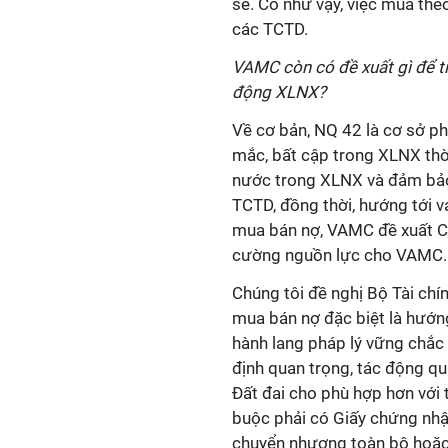
sẻ. Có như vậy, việc mua the
các TCTD.
VAMC còn có đề xuất gì để ti
động XLNX?
Về cơ bản, NQ 42 là cơ sở ph
mắc, bất cập trong XLNX thời
nước trong XLNX và đảm bảo 
TCTD, đồng thời, hướng tới va
mua bán nợ, VAMC đề xuất Ch
cường nguồn lực cho VAMC.
Chúng tôi đề nghị Bộ Tài ch
mua bán nợ đặc biệt là hướn
hành lang pháp lý vững chắc
định quan trọng, tác động qu
Đất đai cho phù hợp hơn với t
buộc phải có Giấy chứng nhậ
chuyển nhượng toàn bộ hoặc