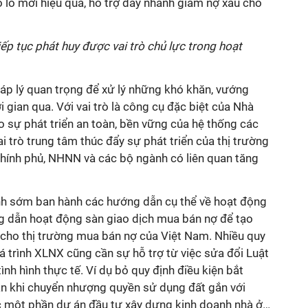
o lô mới hiệu quả, hỗ trợ đẩy nhanh giảm nợ xấu cho
ếp tục phát huy được vai trò chủ lực trong hoạt
áp lý quan trọng để xử lý những khó khăn, vướng
 gian qua. Với vai trò là công cụ đặc biệt của Nhà
sự phát triển an toàn, bền vững của hệ thống các
i trò trung tâm thúc đẩy sự phát triển của thị trường
ính phủ, NHNN và các bộ ngành có liên quan tăng
ính sớm ban hành các hướng dẫn cụ thể về hoạt động
g dẫn hoạt động sàn giao dịch mua bán nợ để tạo
 cho thị trường mua bán nợ của Việt Nam. Nhiều quy
á trình XLNX cũng cần sự hỗ trợ từ việc sửa đổi Luật
ình hình thực tế. Ví dụ bỏ quy định điều kiện bắt
n khi chuyển nhượng quyền sử dụng đất gắn với
 một phần dự án đầu tư xây dựng kinh doanh nhà ở…