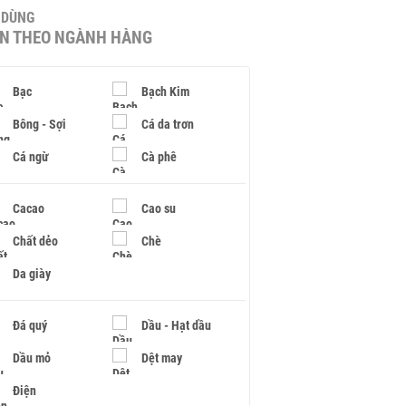
U DÙNG
IN THEO NGÀNH HÀNG
Bạc
Bạch Kim
Bông - Sợi
Cá da trơn
Cá ngừ
Cà phê
Cacao
Cao su
Chất dẻo
Chè
Da giày
Đá quý
Dầu - Hạt dầu
Dầu mỏ
Dệt may
Điện