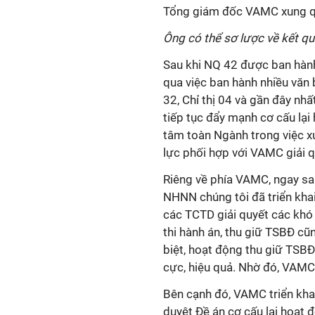
Tổng giám đốc VAMC xung qu
Ông có thể sơ lược về kết qu
Sau khi NQ 42 được ban hành
qua việc ban hành nhiều văn
32, Chỉ thị 04 và gần đây nh
tiếp tục đẩy mạnh cơ cấu lại
tâm toàn Ngành trong việc xử
lực phối hợp với VAMC giải q
Riêng về phía VAMC, ngay sau
NHNN chúng tôi đã triển khai
các TCTD giải quyết các khó 
thi hành án, thu giữ TSBĐ cũ
biệt, hoạt động thu giữ TSBĐ
cực, hiệu quả. Nhờ đó, VAMC 
Bên cạnh đó, VAMC triển khai
duyệt Đề án cơ cấu lại hoạt