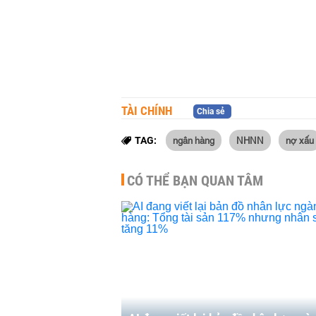
TÀI CHÍNH
Chia sẻ
ngân hàng
NHNN
nợ xấu
TAG:
CÓ THỂ BẠN QUAN TÂM