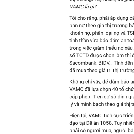
VAMC là gì?
Tôi cho rằng, phải áp dụng cá
bán nợ theo giá thị trường 
khoản nợ, phân loại nợ và T
tinh thần vừa bảo đảm an to
trong việc giảm thiểu nợ xấ
số TCTD được chọn làm thí đ
Sacombank, BIDV… Tính đến 
đã mua theo giá trị thị trườn
Không chỉ vậy, để đảm bảo an
VAMC đã lựa chọn 40 tổ chứ
cấp phép. Trên cơ sở định g
lý và minh bạch theo giá thị 
Hiện tại, VAMC tích cực triể
đạo tại Đề án 1058. Tuy nhiê
phải có người mua, người bá