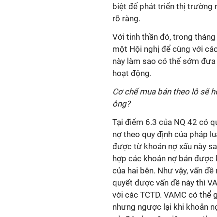
biệt để phát triển thị trường 
rõ ràng.
Với tinh thần đó, trong thán
một Hội nghị để cùng với cá
này làm sao có thể sớm đưa “
hoạt động.
Cơ chế mua bán theo lô sẽ h
ông?
Tại điểm 6.3 của NQ 42 có qu
nợ theo quy định của pháp luậ
được từ khoản nợ xấu này sau 
hợp các khoản nợ bán được k
của hai bên. Như vậy, vấn đề 
quyết được vấn đề này thì V
với các TCTD. VAMC có thể g
nhưng ngược lại khi khoản n