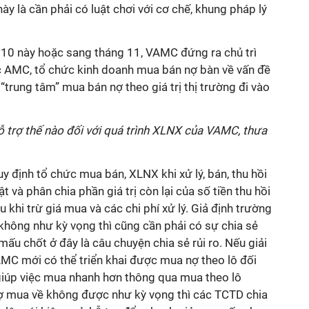
này là cần phải có luật chơi với cơ chế, khung pháp lý
g 10 này hoặc sang tháng 11, VAMC đứng ra chủ trì
c AMC, tổ chức kinh doanh mua bán nợ bàn về vấn đề
trung tâm” mua bán nợ theo giá trị thị trường đi vào
ỗ trợ thế nào đối với quá trình XLNX của VAMC, thưa
y định tổ chức mua bán, XLNX khi xử lý, bán, thu hồi
t và phân chia phần giá trị còn lại của số tiền thu hồi
khi trừ giá mua và các chi phí xử lý. Giả định trường
hông như kỳ vọng thì cũng cần phải có sự chia sẻ
mấu chốt ở đây là câu chuyện chia sẻ rủi ro. Nếu giải
AMC mới có thể triển khai được mua nợ theo lô đối
iúp việc mua nhanh hơn thông qua mua theo lô
ợ mua về không được như kỳ vọng thì các TCTD chia