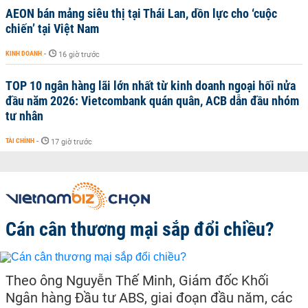
AEON bán mảng siêu thị tại Thái Lan, dồn lực cho ‘cuộc
chiến’ tại Việt Nam
KINH DOANH
-
16 giờ trước
TOP 10 ngân hàng lãi lớn nhất từ kinh doanh ngoại hối nửa
đầu năm 2026: Vietcombank quán quân, ACB dẫn đầu nhóm
tư nhân
TÀI CHÍNH
-
17 giờ trước
Cán cân thương mại sắp đổi chiều?
Theo ông Nguyễn Thế Minh, Giám đốc Khối
Ngân hàng Đầu tư ABS, giai đoạn đầu năm, các