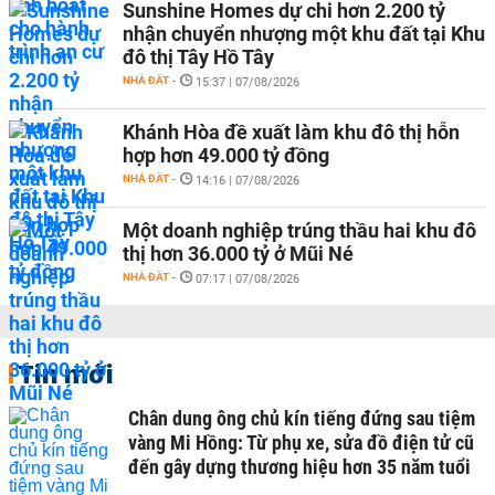
Sunshine Homes dự chi hơn 2.200 tỷ
nhận chuyển nhượng một khu đất tại Khu
đô thị Tây Hồ Tây
NHÀ ĐẤT
-
15:37 | 07/08/2026
Khánh Hòa đề xuất làm khu đô thị hỗn
hợp hơn 49.000 tỷ đồng
NHÀ ĐẤT
-
14:16 | 07/08/2026
Một doanh nghiệp trúng thầu hai khu đô
thị hơn 36.000 tỷ ở Mũi Né
NHÀ ĐẤT
-
07:17 | 07/08/2026
Tin mới
Chân dung ông chủ kín tiếng đứng sau tiệm
vàng Mi Hồng: Từ phụ xe, sửa đồ điện tử cũ
đến gây dựng thương hiệu hơn 35 năm tuổi