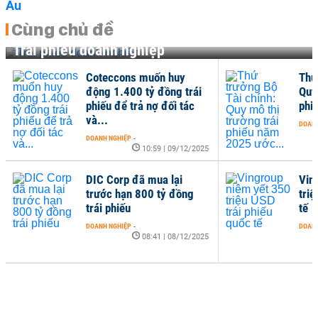
Cùng chủ đề
Trái phiếu doanh nghiệp
Coteccons muốn huy
Thứ
động 1.400 tỷ đồng trái
Quy
phiếu để trả nợ đối tác
phi
và...
DOANH
DOANH NGHIỆP
-
10:59 | 09/12/2025
DIC Corp đã mua lại
Vin
trước hạn 800 tỷ đồng
triệ
trái phiếu
tế
DOANH NGHIỆP
-
DOANH
08:41 | 08/12/2025