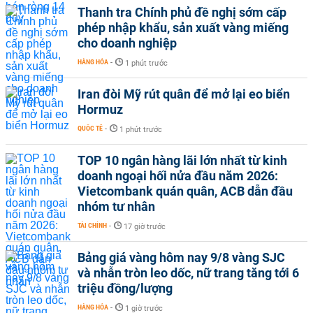
Thanh tra Chính phủ đề nghị sớm cấp
phép nhập khẩu, sản xuất vàng miếng
cho doanh nghiệp
HÀNG HÓA
-
1 phút trước
Iran đòi Mỹ rút quân để mở lại eo biển
Hormuz
QUỐC TẾ
-
1 phút trước
TOP 10 ngân hàng lãi lớn nhất từ kinh
doanh ngoại hối nửa đầu năm 2026:
Vietcombank quán quân, ACB dẫn đầu
nhóm tư nhân
TÀI CHÍNH
-
17 giờ trước
Bảng giá vàng hôm nay 9/8 vàng SJC
và nhẫn tròn leo dốc, nữ trang tăng tới 6
triệu đồng/lượng
HÀNG HÓA
-
1 giờ trước