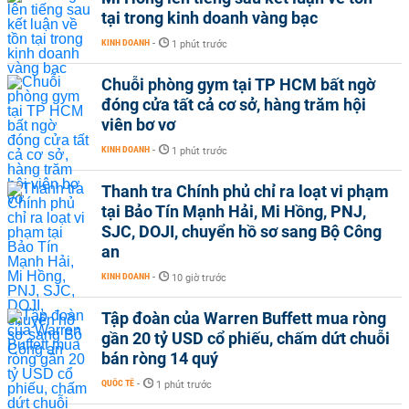
tại trong kinh doanh vàng bạc
KINH DOANH
-
1 phút trước
Chuỗi phòng gym tại TP HCM bất ngờ
đóng cửa tất cả cơ sở, hàng trăm hội
viên bơ vơ
KINH DOANH
-
1 phút trước
Thanh tra Chính phủ chỉ ra loạt vi phạm
tại Bảo Tín Mạnh Hải, Mi Hồng, PNJ,
SJC, DOJI, chuyển hồ sơ sang Bộ Công
an
KINH DOANH
-
10 giờ trước
Tập đoàn của Warren Buffett mua ròng
gần 20 tỷ USD cổ phiếu, chấm dứt chuỗi
bán ròng 14 quý
QUỐC TẾ
-
1 phút trước