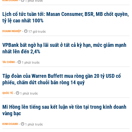
KINH DOANH
-
1 phút trước
Lịch cổ tức tuần tới: Masan Consumer, BSR, MB chốt quyền,
tỷ lệ cao nhất 100%
DOANH NGHIỆP
-
17 giờ trước
VPBank bất ngờ hạ lãi suất ở tất cả kỳ hạn, mức giảm mạnh
nhất lên đến 2,4%
TÀI CHÍNH
-
1 phút trước
Tập đoàn của Warren Buffett mua ròng gần 20 tỷ USD cổ
phiếu, chấm dứt chuỗi bán ròng 14 quý
QUỐC TẾ
-
1 phút trước
Mi Hồng lên tiếng sau kết luận về tồn tại trong kinh doanh
vàng bạc
KINH DOANH
-
1 phút trước