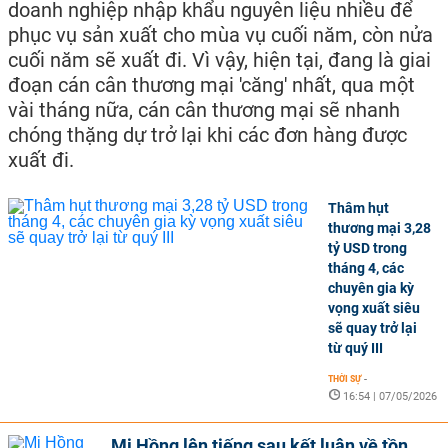
doanh nghiệp nhập khẩu nguyên liệu nhiều để
phục vụ sản xuất cho mùa vụ cuối năm, còn nửa
cuối năm sẽ xuất đi. Vì vậy, hiện tại, đang là giai
đoạn cán cân thương mại 'căng' nhất, qua một
vài tháng nữa, cán cân thương mại sẽ nhanh
chóng thặng dự trở lại khi các đơn hàng được
xuất đi.
Thâm hụt
thương mại 3,28
tỷ USD trong
tháng 4, các
chuyên gia kỳ
vọng xuất siêu
sẽ quay trở lại
từ quý III
THỜI SỰ
-
16:54 | 07/05/2026
Mi Hồng lên tiếng sau kết luận về tồn