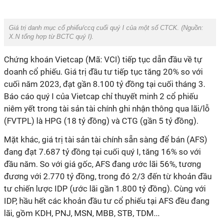
Giá trị danh mục cổ phiếu/ccq cuối quý I của một số CTCK.
(Nguồn:
X.N tổng hợp từ BCTC quý I)
.
Chứng khoán Vietcap (Mã: VCI) tiếp tục dẫn đầu về tự
doanh cổ phiếu. Giá trị đầu tư tiếp tục tăng 20% so với
cuối năm 2023, đạt gần 8.100 tỷ đồng tại cuối tháng 3.
Báo cáo quý I của Vietcap chỉ thuyết minh 2 cổ phiếu
niêm yết trong tài sản tài chính ghi nhận thông qua lãi/lỗ
(FVTPL) là HPG (18 tỷ đồng) và CTG (gần 5 tỷ đồng).
Mặt khác, giá trị tài sản tài chính sẵn sàng để bán (AFS)
đang đạt 7.687 tỷ đồng tại cuối quý I, tăng 16% so với
đầu năm. So với giá gốc, AFS đang ước lãi 56%, tương
đương với 2.770 tỷ đồng, trong đó 2/3 đến từ khoản đầu
tư chiến lược IDP (ước lãi gần 1.800 tỷ đồng). Cùng với
IDP, hầu hết các khoản đầu tư cổ phiếu tại AFS đều đang
lãi, gồm KDH, PNJ, MSN, MBB, STB, TDM...