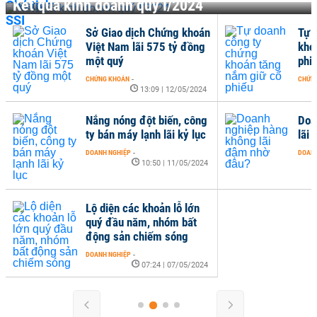
Kết quả kinh doanh quý I/2024
Sở Giao dịch Chứng khoán
Tự 
Việt Nam lãi 575 tỷ đồng
kho
một quý
phi
CHỨNG KHOÁN
-
CHỨN
13:09 | 12/05/2024
Nắng nóng đột biến, công
Doa
ty bán máy lạnh lãi kỷ lục
lãi
DOANH NGHIỆP
-
DOANH
10:50 | 11/05/2024
Lộ diện các khoản lỗ lớn
quý đầu năm, nhóm bất
động sản chiếm sóng
DOANH NGHIỆP
-
07:24 | 07/05/2024