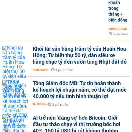
khoán
trong
tháng 7
biến động
CHỨNG KHOÁN
-
5 giờ trước
Khối tài sản hàng trăm tỷ của Huấn Hoa
Hồng: Từ biệt thự 50 tỷ, dàn siêu xe
hàng chục tỷ đến vườn tùng Nhật đắt đỏ
KINH DOANH
-
1 phút trước
Tổng Giám đốc MB: Tự tin hoàn thành
kế hoạch lợi nhuận năm, có thể đạt mốc
40.000 tỷ nếu tình hình thuận lợi
TÀI CHÍNH
-
3 giờ trước
AI trở nên 'đáng sợ' hơn Bitcoin: Giới
đầu tư tháo chạy vì thị trường bốc hơi
40%, 150 tỷ USD bị rút không thương