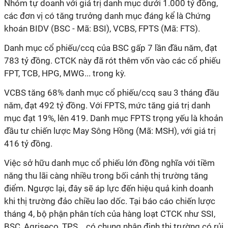
Nhóm tự doanh với giá trị danh mục dưới 1.000 tỷ đồng,
các đơn vị có tăng trưởng danh mục đáng kể là Chứng
khoán BIDV (BSC - Mã: BSI), VCBS, FPTS (Mã: FTS).
Danh mục cổ phiếu/ccq của BSC gấp 7 lần đầu năm, đạt
783 tỷ đồng. CTCK này đã rót thêm vốn vào các cổ phiếu
FPT, TCB, HPG, MWG... trong kỳ.
VCBS tăng 68% danh mục cổ phiếu/ccq sau 3 tháng đầu
năm, đạt 492 tỷ đồng. Với FPTS, mức tăng giá trị danh
mục đạt 19%, lên 419. Danh mục FPTS trọng yếu là khoản
đầu tư chiến lược May Sông Hồng (Mã: MSH), với giá trị
416 tỷ đồng.
Việc sở hữu danh mục cổ phiếu lớn đồng nghĩa với tiềm
năng thu lãi càng nhiều trong bối cảnh thị trường tăng
điểm. Ngược lại, đây sẽ áp lực đến hiệu quả kinh doanh
khi thị trường đảo chiều lao dốc. Tại báo cáo chiến lược
tháng 4, bộ phận phân tích của hàng loạt CTCK như SSI,
BSC, Agriseco, TPS... có chung nhận định thị trường có rủi