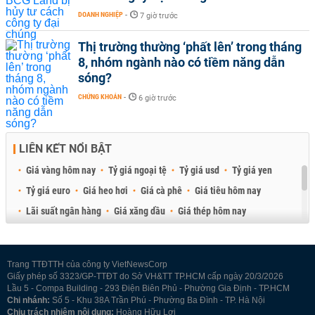
DOANH NGHIỆP
-
7 giờ trước
Thị trường thường ‘phất lên’ trong tháng
8, nhóm ngành nào có tiềm năng dẫn
sóng?
CHỨNG KHOÁN
-
6 giờ trước
LIÊN KẾT NỔI BẬT
Giá vàng hôm nay
Tỷ giá ngoại tệ
Tỷ giá usd
Tỷ giá yen
Tỷ giá euro
Giá heo hơi
Giá cà phê
Giá tiêu hôm nay
Lãi suất ngân hàng
Giá xăng dầu
Giá thép hôm nay
Giá sầu riêng
Giá thịt heo
Giá gạo
Giá cao su
Best Retail Brokers
Diễn đàn đầu tư Việt Nam 2026
Trang TTĐTTH của công ty VietNewsCorp
Giấy phép số 3323/GP-TTĐT do Sở VH&TT TP.HCM cấp ngày 20/3/2026
Lầu 5 - Compa Building - 293 Điện Biên Phủ - Phường Gia Định - TP.HCM
Chi nhánh:
Số 5 - Khu 38A Trần Phú - Phường Ba Đình - TP. Hà Nội
Chịu trách nhiệm nội dung:
Hoàng Hữu Lợi