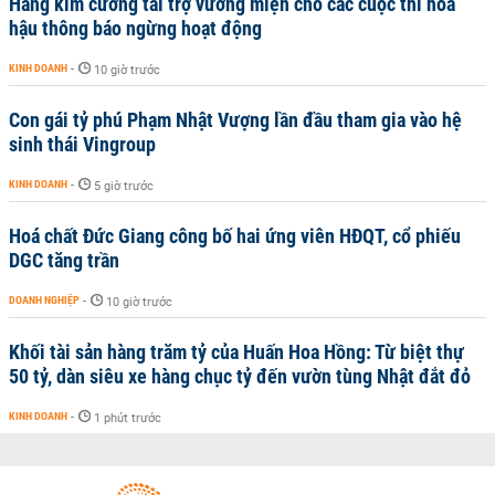
Hãng kim cương tài trợ vương miện cho các cuộc thi hoa
hậu thông báo ngừng hoạt động
KINH DOANH
-
10 giờ trước
Con gái tỷ phú Phạm Nhật Vượng lần đầu tham gia vào hệ
sinh thái Vingroup
KINH DOANH
-
5 giờ trước
Hoá chất Đức Giang công bố hai ứng viên HĐQT, cổ phiếu
DGC tăng trần
DOANH NGHIỆP
-
10 giờ trước
Khối tài sản hàng trăm tỷ của Huấn Hoa Hồng: Từ biệt thự
50 tỷ, dàn siêu xe hàng chục tỷ đến vườn tùng Nhật đắt đỏ
KINH DOANH
-
1 phút trước