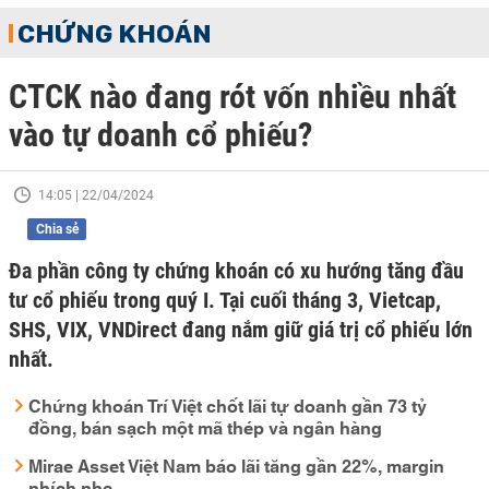
CHỨNG KHOÁN
CTCK nào đang rót vốn nhiều nhất
vào tự doanh cổ phiếu?
14:05 | 22/04/2024
Chia sẻ
Đa phần công ty chứng khoán có xu hướng tăng đầu
tư cổ phiếu trong quý I. Tại cuối tháng 3, Vietcap,
SHS, VIX, VNDirect đang nắm giữ giá trị cổ phiếu lớn
nhất.
Chứng khoán Trí Việt chốt lãi tự doanh gần 73 tỷ
đồng, bán sạch một mã thép và ngân hàng
Mirae Asset Việt Nam báo lãi tăng gần 22%, margin
nhích nhẹ