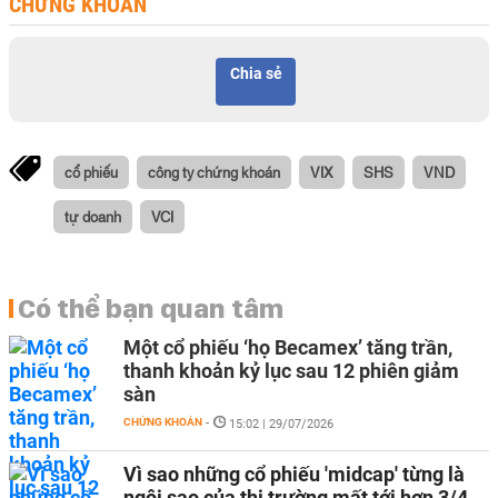
CHỨNG KHOÁN
Chia sẻ
cổ phiếu
công ty chứng khoán
VIX
SHS
VND
tự doanh
VCI
Có thể bạn quan tâm
Một cổ phiếu ‘họ Becamex’ tăng trần,
thanh khoản kỷ lục sau 12 phiên giảm
sàn
CHỨNG KHOÁN
-
15:02 | 29/07/2026
Vì sao những cổ phiếu 'midcap' từng là
ngôi sao của thị trường mất tới hơn 3/4