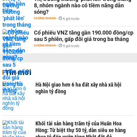
8, nhóm ngành nào có tiềm năng dẫn
sóng?
CHỨNG KHOÁN
-
6 giờ trước
Cổ phiếu VNZ tăng gần 190.000 đồng/cp
sau 5 phiên, gấp đôi giá trong ba tháng
CHỨNG KHOÁN
-
9 giờ trước
Tin mới
Hà Nội giao hơn 6 ha đất xây nhà xã hội
nghìn tỷ đồng
Khối tài sản hàng trăm tỷ của Huấn Hoa
Hồng: Từ biệt thự 50 tỷ, dàn siêu xe hàng
chục tỷ đến vườn tùng Nhật đắt đỏ