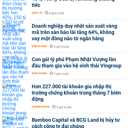
tiếc
QUỐC TẾ
-
4 giờ trước
Doanh nghiệp duy nhất sản xuất vàng
mã trên sàn báo lãi tăng 64%, không
vay một đồng nào từ ngân hàng
KINH DOANH
-
4 giờ trước
Con gái tỷ phú Phạm Nhật Vượng lần
đầu tham gia vào hệ sinh thái Vingroup
KINH DOANH
-
5 giờ trước
Hơn 227.000 tài khoản gia nhập thị
trường chứng khoán trong tháng 7 biến
động
CHỨNG KHOÁN
-
5 giờ trước
Bamboo Capital và BCG Land bị hủy tư
cách công ty đại chúng