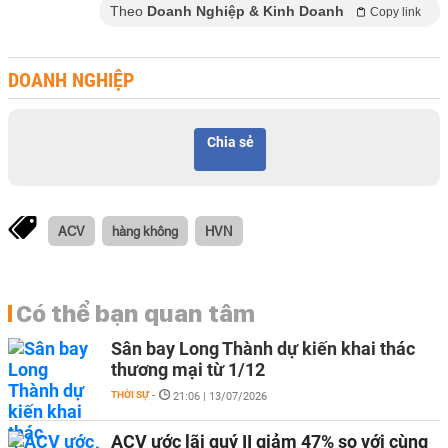
Theo
Doanh Nghiệp & Kinh Doanh
Copy link
DOANH NGHIỆP
Chia sẻ
ACV
hàng không
HVN
Có thể bạn quan tâm
Sân bay Long Thành dự kiến khai thác
thương mại từ 1/12
THỜI SỰ
-
21:06 | 13/07/2026
ACV ước lãi quý II giảm 47% so với cùng