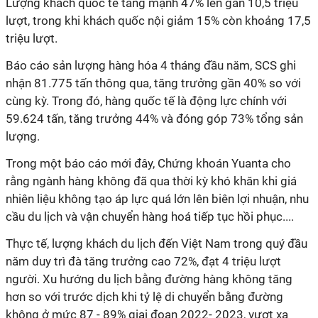
Lượng khách quốc tế
tăng mạnh 47% lên gần 10,5 triệu
lượt, trong khi khách quốc nội giảm 15% còn khoảng 17,5
triệu lượt.
Báo cáo sản lượng hàng hóa 4 tháng đầu năm, SCS ghi
nhận 81.775 tấn thông qua, tăng trưởng gần 40% so với
cùng kỳ. Trong đó, hàng quốc tế là động lực chính với
59.624 tấn, tăng trưởng 44% và đóng góp 73% tổng sản
lượng.
Trong một báo cáo mới đây, Chứng khoán Yuanta cho
rằng ngành
hàng không đã
qua thời kỳ khó khăn
khi giá
nhiên liệu
không tạo áp lực quá lớn lên biên lợi nhuận,
nhu
cầu du lịch và vận chuyển hàng hoá tiếp tục hồi phục....
Thực tế, lượng
khách du lịch đến Việt Nam
trong quý đầu
năm duy trì đà tăng trưởng cao 72%, đạt 4 triệu lượt
người. Xu hướng du lịch bằng đường hàng không tăng
hơn so với trước dịch khi tỷ lệ di chuyển bằng đường
không ở mức 87 - 89% giai đoạn 2022- 2023, vượt xa