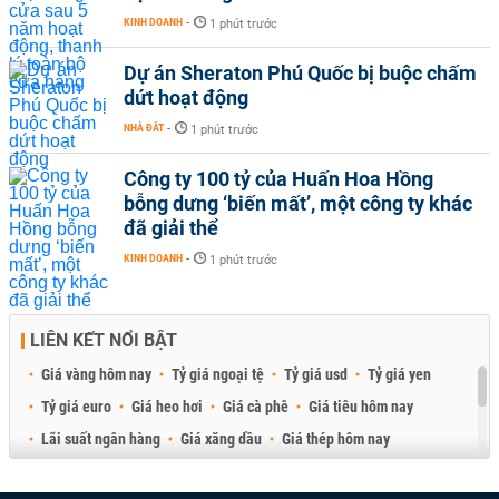
KINH DOANH
-
1 phút trước
Dự án Sheraton Phú Quốc bị buộc chấm
dứt hoạt động
NHÀ ĐẤT
-
1 phút trước
Công ty 100 tỷ của Huấn Hoa Hồng
bỗng dưng ‘biến mất’, một công ty khác
đã giải thể
KINH DOANH
-
1 phút trước
LIÊN KẾT NỔI BẬT
Giá vàng hôm nay
Tỷ giá ngoại tệ
Tỷ giá usd
Tỷ giá yen
Tỷ giá euro
Giá heo hơi
Giá cà phê
Giá tiêu hôm nay
Lãi suất ngân hàng
Giá xăng dầu
Giá thép hôm nay
Giá sầu riêng
Giá thịt heo
Giá gạo
Giá cao su