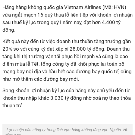
Hãng hàng không quốc gia Vietnam Airlines (Mã: HVN)
vừa ngắt mạch 16 quý thua lỗ liên tiếp với khoản lợi nhuận
sau thuế kỷ lục trong quý I năm nay, đạt hơn
4.400 tỷ
đồng.
Kết quả này đến từ việc doanh thu
thuần tăng trưởng gần
20% so với cùng kỳ đạt xấp xỉ
28.000 tỷ đồng. Doanh thu
tăng khi
thị trường vận tải phục hồi mạnh và cũng là cao
điểm mùa lễ Tết, tổng công ty đã khôi phục lại toàn bộ
mạng bay nội địa và hầu hết các đường bay quốc tế, cũng
như mở thêm các đường bay mới.
Song khoản lợi nhuận kỷ lục của hãng này chủ yếu đến từ
khoản thu nhập khác 3.030 tỷ đồng nhờ xoá nợ theo thỏa
thuận trả.
Lợi nhuận các công ty trong lĩnh vực hàng không tăng vọt. Nguồn:
HL