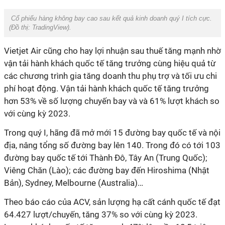
Cổ phiếu hàng không bay cao sau kết quả kinh doanh quý I tích cực.
(Đồ thị:
TradingView).
Vietjet Air cũng cho hay lợi nhuận sau thuế tăng mạnh nhờ
vận tải hành khách quốc tế tăng trưởng cùng hiệu quả từ
các chương trình gia tăng doanh thu phụ trợ và tối ưu chi
phí hoạt động. Vận tải hành khách quốc tế tăng trưởng
hơn 53% về số lượng chuyến bay và và 61%
lượt khách so
với cùng kỳ 2023.
Trong quý I, hãng đã mở mới 15 đường bay quốc tế và nội
địa, nâng tổng số đường bay lên 140. Trong đó có tới 103
đường bay quốc tế tới Thành Đô, Tây An (Trung Quốc);
Viêng Chăn (Lào); các đường bay đến Hiroshima (Nhật
Bản), Sydney, Melbourne (Australia)…
Theo báo cáo của ACV, sản lượng hạ cất cánh quốc tế đạt
64.427 lượt/chuyến, tăng 37% so với cùng kỳ 2023.