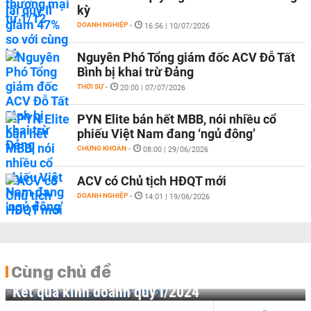
kỳ
DOANH NGHIỆP
-
16:56 | 10/07/2026
Nguyên Phó Tổng giám đốc ACV Đỗ Tất
Bình bị khai trừ Đảng
THỜI SỰ
-
20:00 | 07/07/2026
PYN Elite bán hết MBB, nói nhiều cổ
phiếu Việt Nam đang ‘ngủ đông’
CHỨNG KHOÁN
-
08:00 | 29/06/2026
ACV có Chủ tịch HĐQT mới
DOANH NGHIỆP
-
14:01 | 19/06/2026
Cùng chủ đề
Kết quả kinh doanh quý I/2024