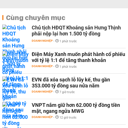
Cùng chuyên mục
Chủ tịch HĐQT Khoáng sản Hưng Thịnh
phải nộp lại hơn 1.500 tỷ đồng
DOANH NGHIỆP
-
1 phút trước
Điện Máy Xanh muốn phát hành cổ phiếu
với tỷ lệ 1:1 để tăng thanh khoản
DOANH NGHIỆP
-
1 phút trước
EVN đã xóa sạch lỗ lũy kế, thu gần
353.000 tỷ đồng sau nửa năm
DOANH NGHIỆP
-
7 giờ trước
VNPT nắm giữ hơn 62.000 tỷ đồng tiền
mặt, ngang ngửa MWG
DOANH NGHIỆP
-
12 giờ trước