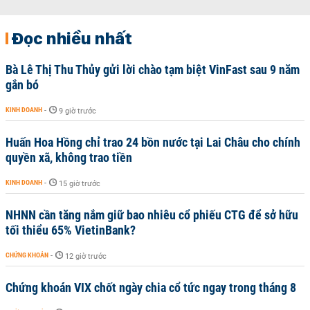
Đọc nhiều nhất
Bà Lê Thị Thu Thủy gửi lời chào tạm biệt VinFast sau 9 năm
gắn bó
KINH DOANH
-
9 giờ trước
Huấn Hoa Hồng chỉ trao 24 bồn nước tại Lai Châu cho chính
quyền xã, không trao tiền
KINH DOANH
-
15 giờ trước
NHNN cần tăng nắm giữ bao nhiêu cổ phiếu CTG để sở hữu
tối thiểu 65% VietinBank?
CHỨNG KHOÁN
-
12 giờ trước
Chứng khoán VIX chốt ngày chia cổ tức ngay trong tháng 8