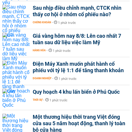
Sau nhịp điều chỉnh mạnh, CTCK nhìn
thấy cơ hội ở nhóm cổ phiếu nào?
CHỨNG KHOÁN
-
1 phút trước
Giá vàng hôm nay 8/8: Lên cao nhất 7
tuần sau dữ liệu việc làm Mỹ
HÀNG HÓA
-
1 phút trước
Điện Máy Xanh muốn phát hành cổ
phiếu với tỷ lệ 1:1 để tăng thanh khoản
DOANH NGHIỆP
-
1 phút trước
Quy hoạch 4 khu lấn biển ở Phú Quốc
THỜI SỰ
-
1 phút trước
Một thương hiệu thời trang Việt đóng
cửa sau 5 năm hoạt động, thanh lý toàn
bộ cửa hàng