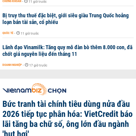
CHỨNG KHOÁN
-
11 giờ trước
Bị truy thu thuế đặc biệt, giới siêu giàu Trung Quốc hoảng
loạn bán tài sản, cổ phiếu
QUỐC TẾ
-
11 giờ trước
Lãnh đạo Vinamilk: Tăng quy mô đàn bò thêm 8.000 con, đã
chốt giá nguyên liệu đến tháng 11
DOANH NGHIỆP
-
17 giờ trước
Bức tranh tài chính tiêu dùng nửa đầu
2026 tiếp tục phân hóa: VietCredit báo
lãi tăng ba chữ số, ông lớn đầu ngành
'hụt hơi'