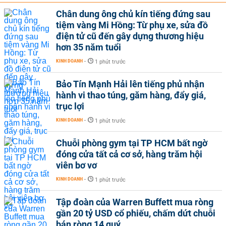
Chân dung ông chủ kín tiếng đứng sau
tiệm vàng Mi Hồng: Từ phụ xe, sửa đồ
điện tử cũ đến gây dựng thương hiệu
hơn 35 năm tuổi
KINH DOANH
-
1 phút trước
Bảo Tín Mạnh Hải lên tiếng phủ nhận
hành vi thao túng, găm hàng, đẩy giá,
trục lợi
KINH DOANH
-
1 phút trước
Chuỗi phòng gym tại TP HCM bất ngờ
đóng cửa tất cả cơ sở, hàng trăm hội
viên bơ vơ
KINH DOANH
-
1 phút trước
Tập đoàn của Warren Buffett mua ròng
gần 20 tỷ USD cổ phiếu, chấm dứt chuỗi
bán ròng 14 quý