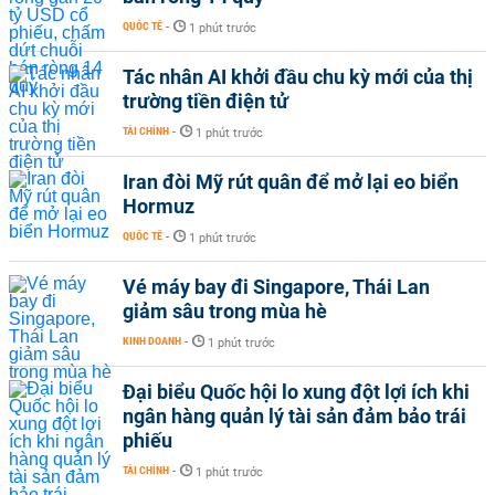
QUỐC TẾ
-
1 phút trước
Tác nhân AI khởi đầu chu kỳ mới của thị
trường tiền điện tử
TÀI CHÍNH
-
1 phút trước
Iran đòi Mỹ rút quân để mở lại eo biển
Hormuz
QUỐC TẾ
-
1 phút trước
Vé máy bay đi Singapore, Thái Lan
giảm sâu trong mùa hè
KINH DOANH
-
1 phút trước
Đại biểu Quốc hội lo xung đột lợi ích khi
ngân hàng quản lý tài sản đảm bảo trái
phiếu
TÀI CHÍNH
-
1 phút trước