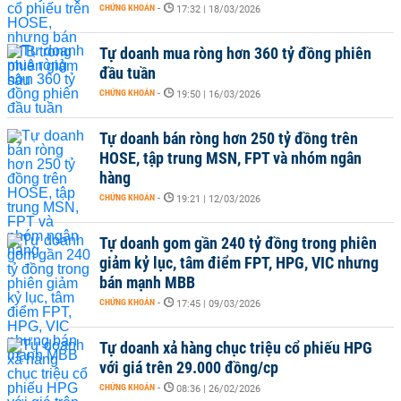
CHỨNG KHOÁN
-
17:32 | 18/03/2026
Tự doanh mua ròng hơn 360 tỷ đồng phiên
đầu tuần
CHỨNG KHOÁN
-
19:50 | 16/03/2026
Tự doanh bán ròng hơn 250 tỷ đồng trên
HOSE, tập trung MSN, FPT và nhóm ngân
hàng
CHỨNG KHOÁN
-
19:21 | 12/03/2026
Tự doanh gom gần 240 tỷ đồng trong phiên
giảm kỷ lục, tâm điểm FPT, HPG, VIC nhưng
bán mạnh MBB
CHỨNG KHOÁN
-
17:45 | 09/03/2026
Tự doanh xả hàng chục triệu cổ phiếu HPG
với giá trên 29.000 đồng/cp
CHỨNG KHOÁN
-
08:36 | 26/02/2026