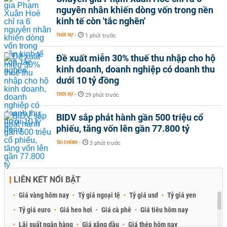
nguyên nhân khiến dòng vốn trong nền
kinh tế còn 'tắc nghẽn'
THỜI SỰ
-
1 phút trước
Đề xuất miễn 30% thuế thu nhập cho hộ
kinh doanh, doanh nghiệp có doanh thu
dưới 10 tỷ đồng
THỜI SỰ
-
29 phút trước
BIDV sắp phát hành gần 500 triệu cổ
phiếu, tăng vốn lên gần 77.800 tỷ
TÀI CHÍNH
-
3 phút trước
LIÊN KẾT NỔI BẬT
Giá vàng hôm nay
Tỷ giá ngoại tệ
Tỷ giá usd
Tỷ giá yen
Tỷ giá euro
Giá heo hơi
Giá cà phê
Giá tiêu hôm nay
Lãi suất ngân hàng
Giá xăng dầu
Giá thép hôm nay