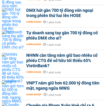
DMX hút gần 700 tỷ đồng vốn ngoại
trong phiên thứ hai lên HOSE
CHỨNG KHOÁN
-
1 phút trước
Tự doanh sang tay gần 700 tỷ đồng cổ
phiếu DMX cho ai?
CHỨNG KHOÁN
-
1 phút trước
NHNN cần tăng nắm giữ bao nhiêu cổ
phiếu CTG để sở hữu tối thiểu 65%
VietinBank?
CHỨNG KHOÁN
-
1 phút trước
VNPT nắm giữ hơn 62.000 tỷ đồng tiền
mặt, ngang ngửa MWG
DOANH NGHIỆP
-
1 phút trước
Chuyên gia Phạm Xuân Hoè chỉ ra 6