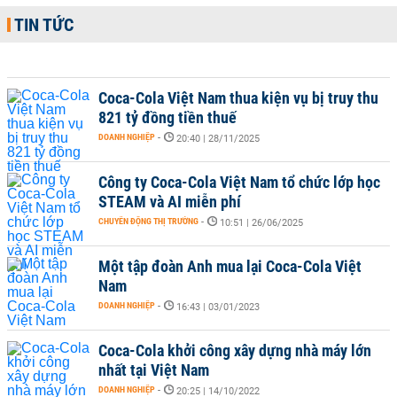
TIN TỨC
Coca-Cola Việt Nam thua kiện vụ bị truy thu
821 tỷ đồng tiền thuế
DOANH NGHIỆP
-
20:40 | 28/11/2025
Công ty Coca-Cola Việt Nam tổ chức lớp học
STEAM và AI miễn phí
CHUYỂN ĐỘNG THỊ TRƯỜNG
-
10:51 | 26/06/2025
Một tập đoàn Anh mua lại Coca-Cola Việt
Nam
DOANH NGHIỆP
-
16:43 | 03/01/2023
Coca-Cola khởi công xây dựng nhà máy lớn
nhất tại Việt Nam
DOANH NGHIỆP
-
20:25 | 14/10/2022