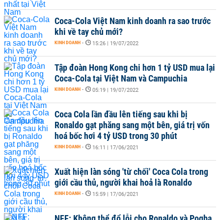
Coca-Cola Việt Nam kinh doanh ra sao trước
khi về tay chủ mới?
KINH DOANH
-
15:26 | 19/07/2022
Tập đoàn Hong Kong chi hơn 1 tỷ USD mua lại
Coca-Cola tại Việt Nam và Campuchia
KINH DOANH
-
05:19 | 19/07/2022
Coca Cola lần đầu lên tiếng sau khi bị
Ronaldo gạt phăng sang một bên, giá trị vốn
hoá bốc hơi 4 tỷ USD trong 30 phút
KINH DOANH
-
16:11 | 17/06/2021
Xuất hiện làn sóng 'từ chối' Coca Cola trong
giới cầu thủ, người khai hoả là Ronaldo
KINH DOANH
-
15:59 | 17/06/2021
NFF: Không thể đổ lỗi cho Ronaldo và Pogba