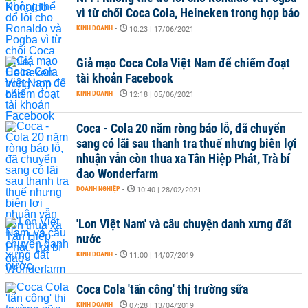
vì từ chối Coca Cola, Heineken trong họp báo
KINH DOANH
-
10:23 | 17/06/2021
Giả mạo Coca Cola Việt Nam để chiếm đoạt
tài khoản Facebook
KINH DOANH
-
12:18 | 05/06/2021
Coca - Cola 20 năm ròng báo lỗ, đã chuyển
sang có lãi sau thanh tra thuế nhưng biên lợi
nhuận vẫn còn thua xa Tân Hiệp Phát, Trà bí
đao Wonderfarm
DOANH NGHIỆP
-
10:40 | 28/02/2021
'Lon Việt Nam' và câu chuyện danh xưng đất
nước
KINH DOANH
-
11:00 | 14/07/2019
Coca Cola 'tấn công' thị trường sữa
KINH DOANH
-
07:28 | 13/04/2019