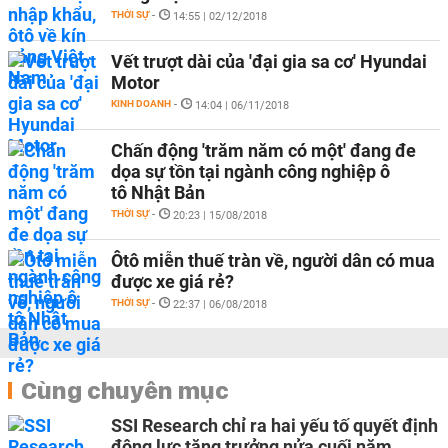
THỜI SỰ
-
14:55 | 02/12/2018
Vết trượt dài của 'đại gia sa cơ' Hyundai
Motor
KINH DOANH
-
14:04 | 06/11/2018
Chấn động 'trăm năm có một' đang đe
dọa sự tồn tại ngành công nghiệp ô
tô Nhật Bản
THỜI SỰ
-
20:23 | 15/08/2018
Ôtô miễn thuế tràn về, người dân có mua
được xe giá rẻ?
THỜI SỰ
-
22:37 | 06/08/2018
Cùng chuyên mục
SSI Research chỉ ra hai yếu tố quyết định
động lực tăng trưởng nửa cuối năm