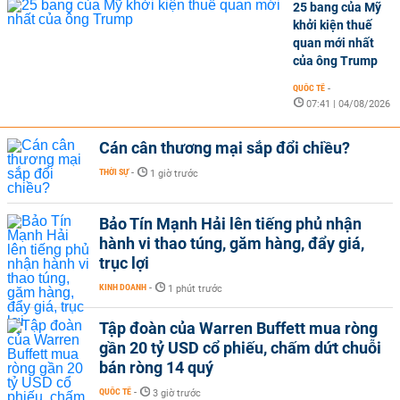
25 bang của Mỹ
khởi kiện thuế
quan mới nhất
của ông Trump
QUỐC TẾ
-
07:41 | 04/08/2026
Cán cân thương mại sắp đổi chiều?
THỜI SỰ
-
1 giờ trước
Bảo Tín Mạnh Hải lên tiếng phủ nhận
hành vi thao túng, găm hàng, đẩy giá,
trục lợi
KINH DOANH
-
1 phút trước
Tập đoàn của Warren Buffett mua ròng
gần 20 tỷ USD cổ phiếu, chấm dứt chuỗi
bán ròng 14 quý
QUỐC TẾ
-
3 giờ trước