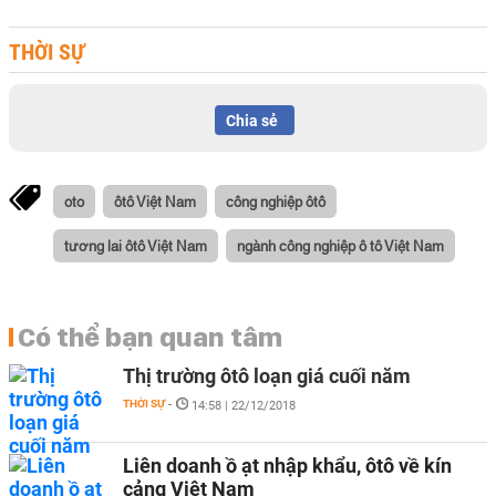
THỜI SỰ
Chia sẻ
oto
ôtô Việt Nam
công nghiệp ôtô
tương lai ôtô Việt Nam
ngành công nghiệp ô tô Việt Nam
Có thể bạn quan tâm
Thị trường ôtô loạn giá cuối năm
THỜI SỰ
-
14:58 | 22/12/2018
Liên doanh ồ ạt nhập khẩu, ôtô về kín
cảng Việt Nam