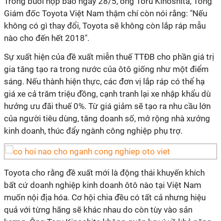
Trong buổi họp báo ngày 28/5, ông Toru Kinoshita, Tổng
Giám đốc Toyota Việt Nam thậm chí còn nói rằng: "Nếu
không có gì thay đổi, Toyota sẽ không còn lắp ráp mẫu
nào cho đến hết 2018".
Sự xuất hiện của đề xuất miễn thuế TTĐB cho phần giá trị
gia tăng tạo ra trong nước của ôtô giống như một điểm
sáng. Nếu thành hiện thực, các đơn vị lắp ráp có thể hạ
giá xe cả trăm triệu đồng, cạnh tranh lại xe nhập khẩu dù
hưởng ưu đãi thuế 0%. Từ giá giảm sẽ tạo ra nhu cầu lớn
của người tiêu dùng, tăng doanh số, mở rộng nhà xưởng
kinh doanh, thúc đẩy ngành công nghiệp phụ trợ.
Toyota cho rằng đề xuất mới là động thái khuyến khích
bất cứ doanh nghiệp kinh doanh ôtô nào tại Việt Nam
muốn nội địa hóa. Cơ hội chia đều có tất cả nhưng hiệu
quả với từng hãng sẽ khác nhau do còn tùy vào sản