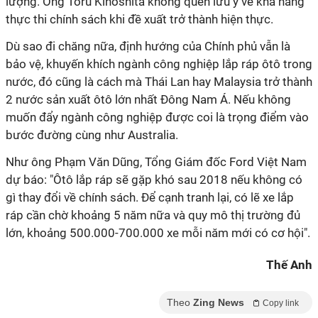
lượng. Ông Toru Kinoshita không quên lưu ý về khả năng
thực thi chính sách khi đề xuất trở thành hiện thực.
Dù sao đi chăng nữa, định hướng của Chính phủ vẫn là
bảo vệ, khuyến khích ngành công nghiệp lắp ráp ôtô trong
nước, đó cũng là cách mà Thái Lan hay Malaysia trở thành
2 nước sản xuất ôtô lớn nhất Đông Nam Á. Nếu không
muốn đẩy ngành công nghiệp được coi là trọng điểm vào
bước đường cùng như Australia.
Như ông Phạm Văn Dũng, Tổng Giám đốc Ford Việt Nam
dự báo: "Ôtô lắp ráp sẽ gặp khó sau 2018 nếu không có
gì thay đổi về chính sách. Để cạnh tranh lại, có lẽ xe lắp
ráp cần chờ khoảng 5 năm nữa và quy mô thị trường đủ
lớn, khoảng 500.000-700.000 xe mỗi năm mới có cơ hội".
Thế Anh
Theo
Zing News
Copy link