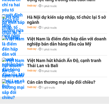
THỜI SỰ
-
1 phút trước
Hà Nội dự kiến sáp nhập, tổ chức lại 5 sở
ngành
THỜI SỰ
-
1 phút trước
Việt Nam là điểm đến hấp dẫn với doanh
nghiệp bán dẫn hàng đầu của Mỹ
THỜI SỰ
-
1 phút trước
Việt Nam hút khách Ấn Độ, cạnh tranh
Thái Lan và Bali
THỜI SỰ
-
9 phút trước
Cán cân thương mại sắp đổi chiều?
THỜI SỰ
-
1 giờ trước