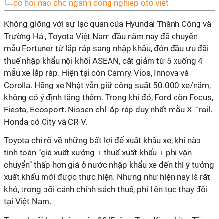
Không giống với sự lạc quan của Hyundai Thành Công và
Trường Hải, Toyota Việt Nam đầu năm nay đã chuyển
mẫu Fortuner từ lắp ráp sang nhập khẩu, đón đầu ưu đãi
thuế nhập khẩu nội khối ASEAN, cắt giảm từ 5 xuống 4
mẫu xe lắp ráp. Hiện tại còn Camry, Vios, Innova và
Corolla. Hãng xe Nhật vẫn giữ công suất 50.000 xe/năm,
không có ý định tăng thêm. Trong khi đó, Ford còn Focus,
Fiesta, Ecosport. Nissan chỉ lắp ráp duy nhất mẫu X-Trail.
Honda có City và CR-V.
Toyota chỉ rõ về những bất lợi để xuất khẩu xe, khi nào
tính toán "giá xuất xưởng + thuế xuất khẩu + phí vận
chuyển" thấp hơn giá ở nước nhập khẩu xe đến thì ý tưởng
xuất khẩu mới được thực hiện. Nhưng như hiện nay là rất
khó, trong bối cảnh chính sách thuế, phí liên tục thay đổi
tại Việt Nam.