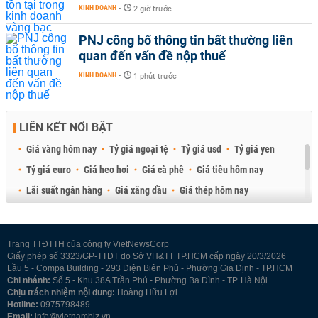
KINH DOANH
-
2 giờ trước
PNJ công bố thông tin bất thường liên
quan đến vấn đề nộp thuế
KINH DOANH
-
1 phút trước
LIÊN KẾT NỔI BẬT
Giá vàng hôm nay
Tỷ giá ngoại tệ
Tỷ giá usd
Tỷ giá yen
Tỷ giá euro
Giá heo hơi
Giá cà phê
Giá tiêu hôm nay
Lãi suất ngân hàng
Giá xăng dầu
Giá thép hôm nay
Giá sầu riêng
Giá thịt heo
Giá gạo
Giá cao su
Best Retail Brokers
Diễn đàn đầu tư Việt Nam 2026
Trang TTĐTTH của công ty VietNewsCorp
Giấy phép số 3323/GP-TTĐT do Sở VH&TT TP.HCM cấp ngày 20/3/2026
Lầu 5 - Compa Building - 293 Điện Biên Phủ - Phường Gia Định - TP.HCM
Chi nhánh:
Số 5 - Khu 38A Trần Phú - Phường Ba Đình - TP. Hà Nội
Chịu trách nhiệm nội dung:
Hoàng Hữu Lợi
Hotline:
0975798489
Email:
info@vietnambiz.vn