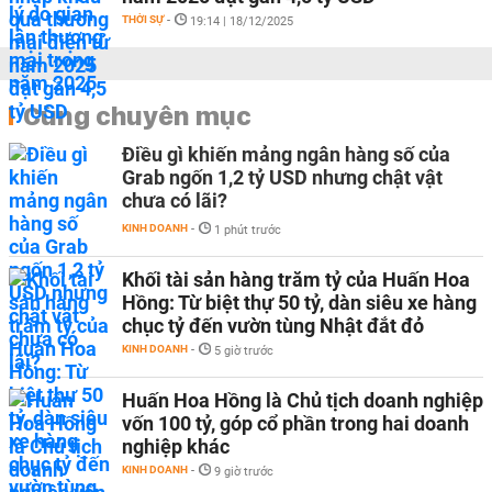
THỜI SỰ
-
19:14 | 18/12/2025
Cùng chuyên mục
Điều gì khiến mảng ngân hàng số của
Grab ngốn 1,2 tỷ USD nhưng chật vật
chưa có lãi?
KINH DOANH
-
1 phút trước
Khối tài sản hàng trăm tỷ của Huấn Hoa
Hồng: Từ biệt thự 50 tỷ, dàn siêu xe hàng
chục tỷ đến vườn tùng Nhật đắt đỏ
KINH DOANH
-
5 giờ trước
Huấn Hoa Hồng là Chủ tịch doanh nghiệp
vốn 100 tỷ, góp cổ phần trong hai doanh
nghiệp khác
KINH DOANH
-
9 giờ trước