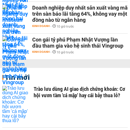
Doanh nghiệp duy nhất sản xuất vàng mã
trên sàn báo lãi tăng 64%, không vay một
đồng nào từ ngân hàng
KINH DOANH
-
10 giờ trước
Con gái tỷ phú Phạm Nhật Vượng lần
đầu tham gia vào hệ sinh thái Vingroup
KINH DOANH
-
10 giờ trước
Tin mới
Trào lưu dùng AI giao dịch chứng khoán: Cơ
hội vươn tầm 'cá mập' hay cái bẫy thua lỗ?