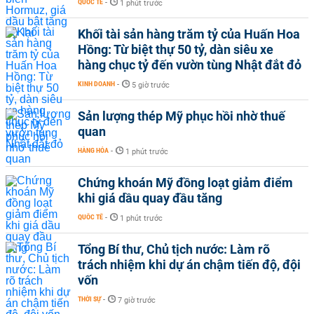
QUỐC TẾ
-
1 phút trước
Khối tài sản hàng trăm tỷ của Huấn Hoa
Hồng: Từ biệt thự 50 tỷ, dàn siêu xe
hàng chục tỷ đến vườn tùng Nhật đắt đỏ
KINH DOANH
-
5 giờ trước
Sản lượng thép Mỹ phục hồi nhờ thuế
quan
HÀNG HÓA
-
1 phút trước
Chứng khoán Mỹ đồng loạt giảm điểm
khi giá dầu quay đầu tăng
QUỐC TẾ
-
1 phút trước
Tổng Bí thư, Chủ tịch nước: Làm rõ
trách nhiệm khi dự án chậm tiến độ, đội
vốn
THỜI SỰ
-
7 giờ trước