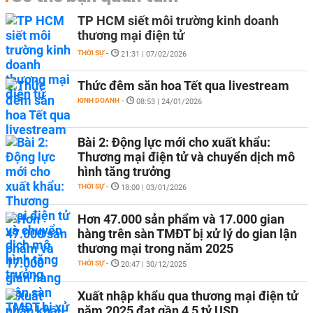
TP HCM siết môi trường kinh doanh
thương mại điện tử
THỜI SỰ
-
21:31 | 07/02/2026
Thức đêm săn hoa Tết qua livestream
KINH DOANH
-
08:53 | 24/01/2026
Bài 2: Động lực mới cho xuất khẩu:
Thương mại điện tử và chuyển dịch mô
hình tăng trưởng
THỜI SỰ
-
18:00 | 03/01/2026
Hơn 47.000 sản phẩm và 17.000 gian
hàng trên sàn TMĐT bị xử lý do gian lận
thương mại trong năm 2025
THỜI SỰ
-
20:47 | 30/12/2025
Xuất nhập khẩu qua thương mại điện tử
năm 2025 đạt gần 4,5 tỷ USD