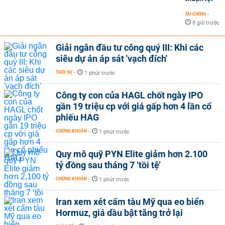
TÀI CHÍNH
-
8 giờ trước
Giải ngân đầu tư công quý III: Khi các
siêu dự án áp sát 'vạch đích'
THỜI SỰ
-
1 phút trước
Công ty con của HAGL chốt ngày IPO
gần 19 triệu cp với giá gấp hơn 4 lần cổ
phiếu HAG
CHỨNG KHOÁN
-
1 phút trước
Quy mô quỹ PYN Elite giảm hơn 2.100
tỷ đồng sau tháng 7 ‘tồi tệ’
CHỨNG KHOÁN
-
1 phút trước
Iran xem xét cấm tàu Mỹ qua eo biển
Hormuz, giá dầu bật tăng trở lại