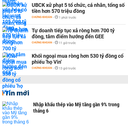
UBCK xử phạt 5 tổ chức, cá nhân, tổng số
tiền hơn 570 triệu đồng
CHỨNG KHOÁN
-
1 phút trước
Tự doanh tiếp tục xả ròng hơn 700 tỷ
đồng, tâm điểm hướng đến GEE
CHỨNG KHOÁN
-
11 giờ trước
Khối ngoại mua ròng hơn 530 tỷ đồng cổ
phiếu 'họ Vin'
CHỨNG KHOÁN
-
13 giờ trước
Tin mới
Nhập khẩu thép vào Mỹ tăng gần 9% trong
tháng 6