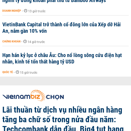
nghìn tỷ đồng khoản phải thu từ Bamboo Airways
DOANH NGHIỆP
-
13 giờ trước
VietinBank Capital trở thành cổ đông lớn của Xếp dỡ Hải
An, nắm gần 10% vốn
CHỨNG KHOÁN
-
14 giờ trước
Hạn hán kỷ lục ở châu Âu: Cho nổ lòng sông cứu điện hạt
nhân, kinh tế tổn thất hàng tỷ USD
QUỐC TẾ
-
15 giờ trước
Lãi thuần từ dịch vụ nhiều ngân hàng
tăng ba chữ số trong nửa đầu năm:
Techcombank dẫn đầu, Big4 tụt hạng