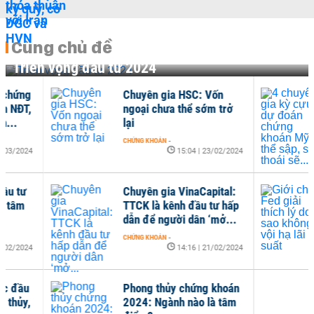
Cùng chủ đề
Triển vọng đầu tư 2024
Chuyên gia HSC: Vốn
4 c
ngoại chưa thể sớm trở
đoá
lại
thể 
CHỨNG KHOÁN
-
QUỐC 
15:04 | 23/02/2024
Chuyên gia VinaCapital:
Giới
TTCK là kênh đầu tư hấp
do v
dẫn để người dân ‘mở...
suấ
CHỨNG KHOÁN
-
QUỐC 
14:16 | 21/02/2024
Phong thủy chứng khoán
2024: Ngành nào là tâm