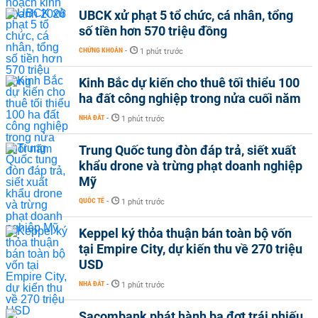
UBCK xử phạt 5 tổ chức, cá nhân, tổng
số tiền hơn 570 triệu đồng
CHỨNG KHOÁN
-
1 phút trước
Kinh Bắc dự kiến cho thuê tối thiểu 100
ha đất công nghiệp trong nửa cuối năm
NHÀ ĐẤT
-
1 phút trước
Trung Quốc tung đòn đáp trả, siết xuất
khẩu drone và trừng phạt doanh nghiệp
Mỹ
QUỐC TẾ
-
1 phút trước
Keppel ký thỏa thuận bán toàn bộ vốn
tại Empire City, dự kiến thu về 270 triệu
USD
NHÀ ĐẤT
-
1 phút trước
Sacombank phát hành ba đợt trái phiếu