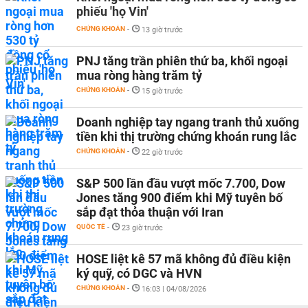
phiếu 'họ Vin'
CHỨNG KHOÁN
-
13 giờ trước
PNJ tăng trần phiên thứ ba, khối ngoại
mua ròng hàng trăm tỷ
CHỨNG KHOÁN
-
15 giờ trước
Doanh nghiệp tay ngang tranh thủ xuống
tiền khi thị trường chứng khoán rung lắc
CHỨNG KHOÁN
-
22 giờ trước
S&P 500 lần đầu vượt mốc 7.700, Dow
Jones tăng 900 điểm khi Mỹ tuyên bố
sắp đạt thỏa thuận với Iran
QUỐC TẾ
-
23 giờ trước
HOSE liệt kê 57 mã không đủ điều kiện
ký quỹ, có DGC và HVN
CHỨNG KHOÁN
-
16:03 | 04/08/2026