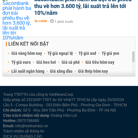
thu về hơn 3.600 tỷ, lãi suất trả lên tới
10%/năm
TÀI CHÍNH
-
1 phút trước
LIÊN KẾT NỔI BẬT
Giá vàng hôm nay
Tỷ giá ngoại tệ
Tỷ giá usd
Tỷ giá yen
Tỷ giá euro
Giá heo hơi
Giá cà phê
Giá tiêu hôm nay
Lãi suất ngân hàng
Giá xăng dầu
Giá thép hôm nay
Giá sầu riêng
Giá thịt heo
Giá gạo
Giá cao su
Best Retail Brokers
Diễn đàn đầu tư Việt Nam 2026
Trang TTĐTTH của công ty VietNewsCorp
Giấy phép số 3323/GP-TTĐT do Sở VH&TT TP.HCM cấp ngày 20/3/2026
Lầu 5 - Compa Building - 293 Điện Biên Phủ - Phường Gia Định - TP.HCM
Chi nhánh:
Số 5 - Khu 38A Trần Phú - Phường Ba Đình - TP. Hà Nội
Chịu trách nhiệm nội dung:
Hoàng Hữu Lợi
Hotline:
0975798489
Email:
info@vietnambiz.vn
Trách nhiệm về thông tin
DỊCH VỤ QUẢNG CÁO