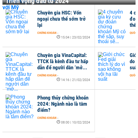
Triển vọng đầu tư 2024
4 chuyên gia kỳ cựu dự
ở
đoán chứng khoán Mỹ có
thể sập, suy thoái sẽ...
QUỐC TẾ
-
09:00 | 16/02/2024
2024
l:
Giới chức Fed giải thích lý
ấp
do vì sao không vội hạ lãi
..
suất
QUỐC TẾ
-
09:00 | 10/02/2024
2024
án
âm
2024