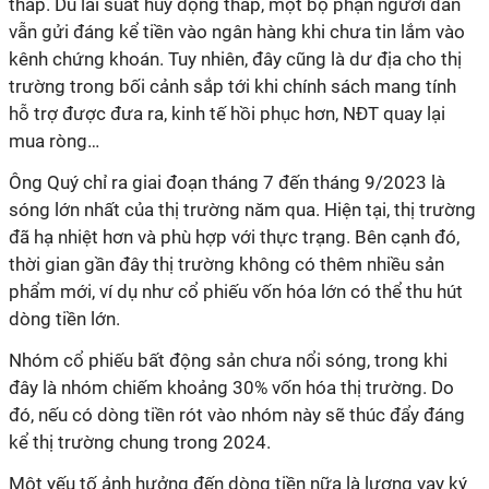
thấp. Dù lãi suất huy động thấp, một bộ phận người dân
vẫn gửi đáng kể tiền vào ngân hàng khi chưa tin lắm vào
kênh chứng khoán. Tuy nhiên, đây cũng là dư địa cho thị
trường trong bối cảnh sắp tới khi chính sách mang tính
hỗ trợ được đưa ra, kinh tế hồi phục hơn, NĐT quay lại
mua ròng…
Ông Quý chỉ ra giai đoạn tháng 7 đến tháng 9/2023 là
sóng lớn nhất của thị trường năm qua. Hiện tại, thị trường
đã hạ nhiệt hơn và phù hợp với thực trạng. Bên cạnh đó,
thời gian gần đây thị trường không có thêm nhiều sản
phẩm mới, ví dụ như cổ phiếu vốn hóa lớn có thể thu hút
dòng tiền lớn.
Nhóm cổ phiếu bất động sản chưa nổi sóng, trong khi
đây là nhóm chiếm khoảng 30% vốn hóa thị trường. Do
đó, nếu có dòng tiền rót vào nhóm này sẽ thúc đẩy đáng
kể thị trường chung trong 2024.
Một yếu tố ảnh hưởng đến dòng tiền nữa là lượng vay ký