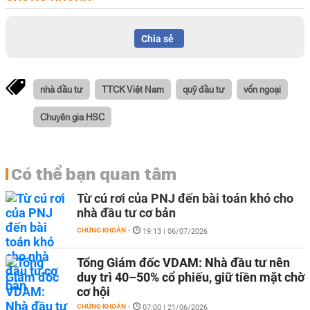
Chia sẻ
nhà đầu tư
TTCK Việt Nam
quỹ đầu tư
vốn ngoại
Chuyên gia HSC
Có thể bạn quan tâm
Từ cú rơi của PNJ đến bài toán khó cho
nhà đầu tư cơ bản
CHỨNG KHOÁN
-
19:13 | 06/07/2026
Tổng Giám đốc VDAM: Nhà đầu tư nên
duy trì 40–50% cổ phiếu, giữ tiền mặt chờ
cơ hội
CHỨNG KHOÁN
-
07:00 | 21/06/2026