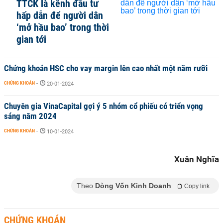
TTCK là kênh đầu tư
hấp dẫn để người dân
‘mở hầu bao’ trong thời
gian tới
Chứng khoán HSC cho vay margin lên cao nhất một năm rưỡi
CHỨNG KHOÁN
-
20-01-2024
Chuyên gia VinaCapital gợi ý 5 nhóm cổ phiếu có triển vọng
sáng năm 2024
CHỨNG KHOÁN
-
10-01-2024
Xuân Nghĩa
Theo
Dòng Vốn Kinh Doanh
Copy link
CHỨNG KHOÁN