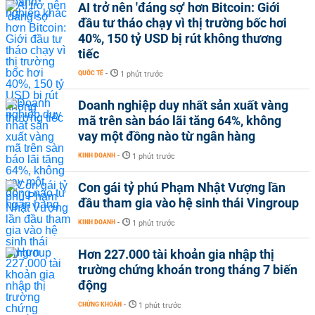
AI trở nên 'đáng sợ' hơn Bitcoin: Giới
đầu tư tháo chạy vì thị trường bốc hơi
40%, 150 tỷ USD bị rút không thương
tiếc
QUỐC TẾ
-
1 phút trước
Doanh nghiệp duy nhất sản xuất vàng
mã trên sàn báo lãi tăng 64%, không
vay một đồng nào từ ngân hàng
KINH DOANH
-
1 phút trước
Con gái tỷ phú Phạm Nhật Vượng lần
đầu tham gia vào hệ sinh thái Vingroup
KINH DOANH
-
1 phút trước
Hơn 227.000 tài khoản gia nhập thị
trường chứng khoán trong tháng 7 biến
động
CHỨNG KHOÁN
-
1 phút trước