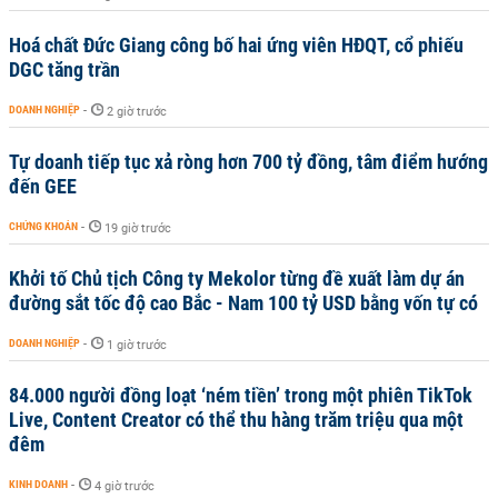
Hoá chất Đức Giang công bố hai ứng viên HĐQT, cổ phiếu
DGC tăng trần
DOANH NGHIỆP
-
2 giờ trước
Tự doanh tiếp tục xả ròng hơn 700 tỷ đồng, tâm điểm hướng
đến GEE
CHỨNG KHOÁN
-
19 giờ trước
Khởi tố Chủ tịch Công ty Mekolor từng đề xuất làm dự án
đường sắt tốc độ cao Bắc - Nam 100 tỷ USD bằng vốn tự có
DOANH NGHIỆP
-
1 giờ trước
84.000 người đồng loạt ‘ném tiền’ trong một phiên TikTok
Live, Content Creator có thể thu hàng trăm triệu qua một
đêm
KINH DOANH
-
4 giờ trước