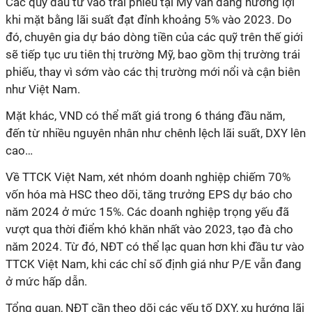
Các quỹ đầu tư vào trái phiếu tại Mỹ vẫn đang hưởng lợi
khi mặt bằng lãi suất đạt đỉnh khoảng 5% vào 2023. Do
đó, chuyên gia dự báo dòng tiền của các quỹ trên thế giới
sẽ tiếp tục ưu tiên thị trường Mỹ, bao gồm thị trường trái
phiếu, thay vì sớm vào các thị trường mới nổi và cận biên
như Việt Nam.
Mặt khác, VND có thể mất giá trong 6 tháng đầu năm,
đến từ nhiều nguyên nhân như chênh lệch lãi suất, DXY lên
cao…
Về TTCK Việt Nam, xét nhóm doanh nghiệp chiếm 70%
vốn hóa mà HSC theo dõi, tăng trưởng EPS dự báo cho
năm 2024 ở mức 15%. Các doanh nghiệp trọng yếu đã
vượt qua thời điểm khó khăn nhất vào 2023, tạo đà cho
năm 2024. Từ đó, NĐT có thể lạc quan hơn khi đầu tư vào
TTCK Việt Nam, khi các chỉ số định giá như P/E vẫn đang
ở mức hấp dẫn.
Tổng quan, NĐT cần theo dõi các yếu tố DXY, xu hướng lãi