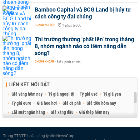
Bamboo Capital và BCG Land bị hủy tư
cách công ty đại chúng
DOANH NGHIỆP
-
1 phút trước
Thị trường thường ‘phất lên’ trong tháng
8, nhóm ngành nào có tiềm năng dẫn
sóng?
CHỨNG KHOÁN
-
1 phút trước
LIÊN KẾT NỔI BẬT
Giá vàng hôm nay
Tỷ giá ngoại tệ
Tỷ giá usd
Tỷ giá yen
Tỷ giá euro
Giá heo hơi
Giá cà phê
Giá tiêu hôm nay
Lãi suất ngân hàng
Giá xăng dầu
Giá thép hôm nay
Giá sầu riêng
Giá thịt heo
Giá gạo
Giá cao su
Best Retail Brokers
Diễn đàn đầu tư Việt Nam 2026
Trang TTĐTTH của công ty VietNewsCorp