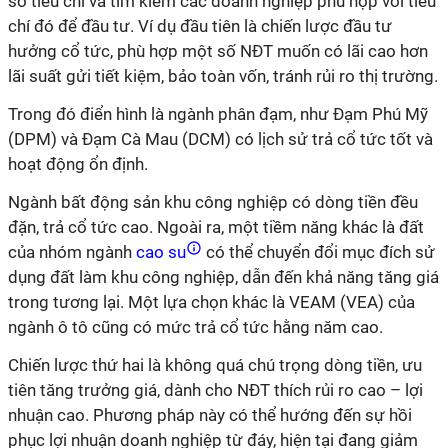
số tiêu chí và tìm kiếm các doanh nghiệp phù hợp với tiêu
chí đó để đầu tư. Ví dụ đầu tiên là chiến lược đầu tư
hưởng cổ tức, phù hợp một số NĐT muốn có lãi cao hơn
lãi suất gửi tiết kiệm, bảo toàn vốn, tránh rủi ro thị trường.
Trong đó điển hình là ngành phân đạm, như Đạm Phú Mỹ
(DPM) và Đạm Cà Mau (DCM) có lịch sử trả cổ tức tốt và
hoạt động ổn định.
Ngành bất động sản khu công nghiệp có dòng tiền đều
đặn, trả cổ tức cao. Ngoài ra, một tiềm năng khác là đất
của nhóm ngành
cao su
có thể chuyển đổi mục đích sử
dụng đất làm khu công nghiệp, dẫn đến khả năng tăng giá
trong tương lại. Một lựa chọn khác là VEAM (VEA) của
ngành ô tô cũng có mức trả cổ tức hằng năm cao.
Chiến lược thứ hai là không quá chú trọng dòng tiền, ưu
tiên tăng trưởng giá, dành cho NĐT thích rủi ro cao – lợi
nhuận cao. Phương pháp này có thể hướng đến sự hồi
phục lợi nhuận doanh nghiệp từ đáy, hiện tại đang giảm