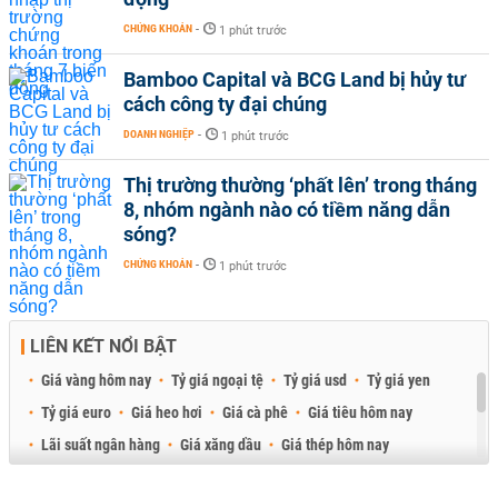
CHỨNG KHOÁN
-
1 phút trước
Bamboo Capital và BCG Land bị hủy tư
cách công ty đại chúng
DOANH NGHIỆP
-
1 phút trước
Thị trường thường ‘phất lên’ trong tháng
8, nhóm ngành nào có tiềm năng dẫn
sóng?
CHỨNG KHOÁN
-
1 phút trước
LIÊN KẾT NỔI BẬT
Giá vàng hôm nay
Tỷ giá ngoại tệ
Tỷ giá usd
Tỷ giá yen
Tỷ giá euro
Giá heo hơi
Giá cà phê
Giá tiêu hôm nay
Lãi suất ngân hàng
Giá xăng dầu
Giá thép hôm nay
Giá sầu riêng
Giá thịt heo
Giá gạo
Giá cao su