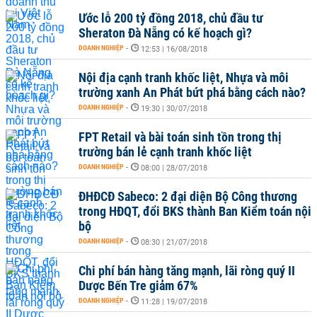
Ước lỗ 200 tỷ đồng 2018, chủ đầu tư
Sheraton Đà Nẵng có kế hoạch gì?
DOANH NGHIỆP
-
12:53 | 16/08/2018
Nội địa cạnh tranh khốc liệt, Nhựa và môi
trường xanh An Phát bứt phá bằng cách nào?
DOANH NGHIỆP
-
19:30 | 30/07/2018
FPT Retail và bài toán sinh tồn trong thị
trường bán lẻ cạnh tranh khốc liệt
DOANH NGHIỆP
-
08:00 | 28/07/2018
ĐHĐCĐ Sabeco: 2 đại diện Bộ Công thương
trong HĐQT, đổi BKS thành Ban Kiểm toán nội
bộ
DOANH NGHIỆP
-
08:30 | 21/07/2018
Chi phí bán hàng tăng mạnh, lãi ròng quý II
Dược Bến Tre giảm 67%
DOANH NGHIỆP
-
11:28 | 19/07/2018