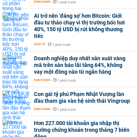
KINH DOANH
-
1 phút trước
AI trở nên 'đáng sợ' hơn Bitcoin: Giới
đầu tư tháo chạy vì thị trường bốc hơi
40%, 150 tỷ USD bị rút không thương
tiếc
QUỐC TẾ
-
1 phút trước
Doanh nghiệp duy nhất sản xuất vàng
mã trên sàn báo lãi tăng 64%, không
vay một đồng nào từ ngân hàng
KINH DOANH
-
1 phút trước
Con gái tỷ phú Phạm Nhật Vượng lần
đầu tham gia vào hệ sinh thái Vingroup
KINH DOANH
-
1 phút trước
Hơn 227.000 tài khoản gia nhập thị
trường chứng khoán trong tháng 7 biến
động