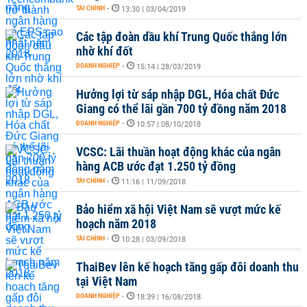
TÀI CHÍNH
-
13:30 | 03/04/2019
Các tập đoàn dầu khí Trung Quốc thắng lớn
nhờ khí đốt
DOANH NGHIỆP
-
15:14 | 28/03/2019
Hưởng lợi từ sáp nhập DGL, Hóa chất Đức
Giang có thể lãi gần 700 tỷ đồng năm 2018
DOANH NGHIỆP
-
10:57 | 08/10/2018
VCSC: Lãi thuần hoạt động khác của ngân
hàng ACB ước đạt 1.250 tỷ đồng
TÀI CHÍNH
-
11:16 | 11/09/2018
Bảo hiểm xã hội Việt Nam sẽ vượt mức kế
hoạch năm 2018
TÀI CHÍNH
-
10:28 | 03/09/2018
ThaiBev lên kế hoạch tăng gấp đôi doanh thu
tại Việt Nam
DOANH NGHIỆP
-
18:39 | 16/08/2018