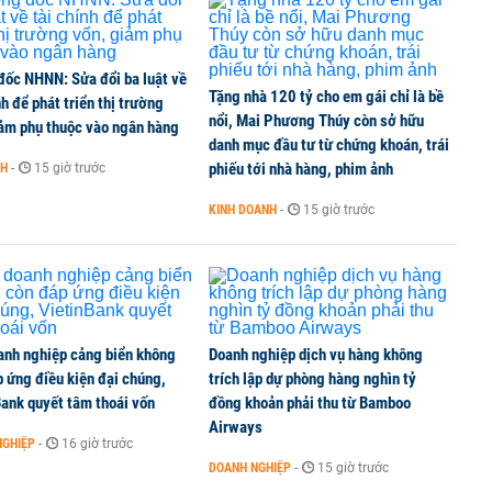
i đậm khi chuyển hướng buôn xe VinFast
đốc NHNN: Sửa đổi ba luật về
Tặng nhà 120 tỷ cho em gái chỉ là bề
nh để phát triển thị trường
ng 86.100 tỷ đồng làm đường sắt Lào Cai - Hà Nội -
nổi, Mai Phương Thúy còn sở hữu
iảm phụ thuộc vào ngân hàng
danh mục đầu tư từ chứng khoán, trái
phiếu tới nhà hàng, phim ảnh
NH
-
15 giờ trước
KINH DOANH
-
15 giờ trước
 mặt bằng Vành đai 5 - Vùng Thủ đô, thực hiện từ
anh nghiệp cảng biển không
Doanh nghiệp dịch vụ hàng không
 ứng điều kiện đại chúng,
trích lập dự phòng hàng nghìn tỷ
ank quyết tâm thoái vốn
đồng khoản phải thu từ Bamboo
Airways
NGHIỆP
-
16 giờ trước
DOANH NGHIỆP
-
15 giờ trước