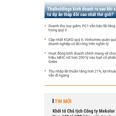
Thaiholdings kinh doanh ra sao khi 
tư dự án tháp đôi cao nhất thế giới?
Doanh thu suy giảm, PC1 vẫn báo lãi tăn
trong quý II
Cập nhật KQKD quý II: Vinhomes quán quâ
doanh nghiệp có lãi ròng trên nghìn tỷ
Hoạt động kinh doanh chính mang về chưa
triệu, MHC rót hơn 200 tỷ vào loạt cổ phiếu
Gelex
Thu nhập lãi thuần tăng hơn 21%, lợi nhu
vẫn đi ngang
TIN MỚI
Khởi tố Chủ tịch Công ty Mekolor 