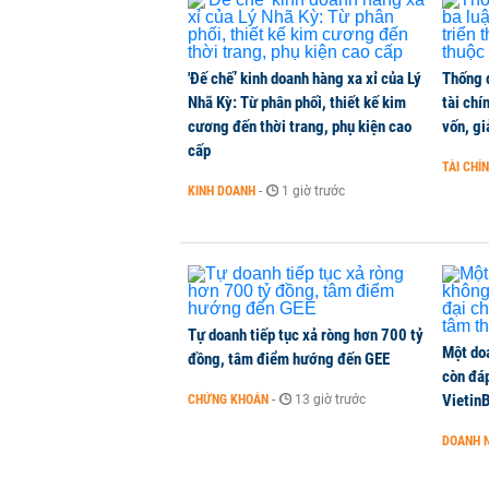
Trùm phân phối ô tô hạng sang lã
KINH DOANH
-
1 phút trước
'Đế chế’ kinh doanh hàng xa xỉ của Lý
Thống 
Nhã Kỳ: Từ phân phối, thiết kế kim
tài chí
Chính phủ đề xuất Quốc hội cho tă
cương đến thời trang, phụ kiện cao
vốn, g
Hải Phòng
cấp
THỜI SỰ
-
1 phút trước
TÀI CHÍ
KINH DOANH
-
1 giờ trước
Chi hơn 78.000 tỷ đồng giải phóng
năm 2027
THỜI SỰ
-
1 phút trước
Tự doanh tiếp tục xả ròng hơn 700 tỷ
Một do
đồng, tâm điểm hướng đến GEE
còn đáp
VietinB
CHỨNG KHOÁN
-
13 giờ trước
DOANH 