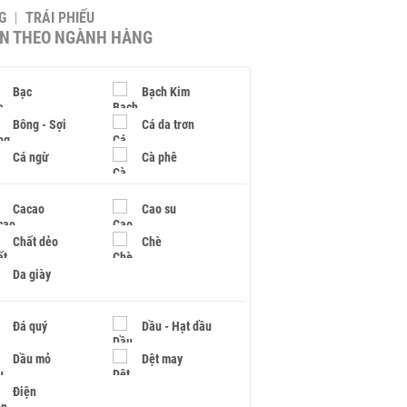
G
TRÁI PHIẾU
IN THEO NGÀNH HÀNG
Bạc
Bạch Kim
Bông - Sợi
Cá da trơn
Cá ngừ
Cà phê
Cacao
Cao su
Chất dẻo
Chè
Da giày
Đá quý
Dầu - Hạt dầu
Dầu mỏ
Dệt may
Điện