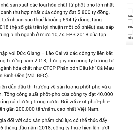
nhà sản xuất các loại hóa chất từ phốt pho lớn nhất
oanh thu hợp nhất của công ty đạt 5.800 tỷ đồng,
. Lợi nhuận sau thuế khoảng 694 tỷ đồng, tăng
18 (hệ số giá trên lợi nhuận một cổ phiếu) sau sáp
trung bình ngành ở mức 10,7x. EPS 2018 của tập
hập với Đức Giang – Lào Cai và các công ty liên kết
 tăng trưởng năm 2018, đưa quy mô công ty tương tự
 ngành hóa chất như CTCP Phân bón Dầu khí Cà Mau
 Bình Điền (Mã: BFC).
hiện dẫn đầu thị trường về sản lượng phốt-pho và a-
am. Tổng công suất phốt-pho của công ty đạt 40.000
ng sản lượng trong nước. Đối với a-xít phốt-pho-
 đến gần 200.000 tấn/năm, cao nhất Việt Nam.
 giá đối với các sản phẩm chủ lực có thể thúc đẩy
 6 tháng đầu năm 2018, công ty thực hiện lần lượt