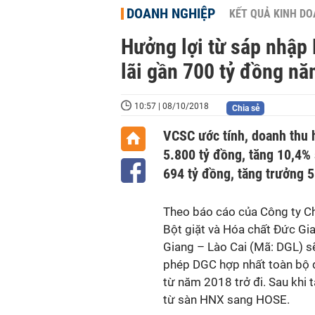
DOANH NGHIỆP
KẾT QUẢ KINH D
Hưởng lợi từ sáp nhập
lãi gần 700 tỷ đồng n
10:57 | 08/10/2018
Chia sẻ
VCSC ước tính, doanh thu 
5.800 tỷ đồng, tăng 10,4%
694 tỷ đồng, tăng trưởng 
Theo báo cáo của Công ty Ch
Bột giặt và Hóa chất Đức G
Giang – Lào Cai (Mã: DGL) sẽ
phép DGC hợp nhất toàn bộ d
từ năm 2018 trở đi. Sau khi 
từ sàn HNX sang HOSE.