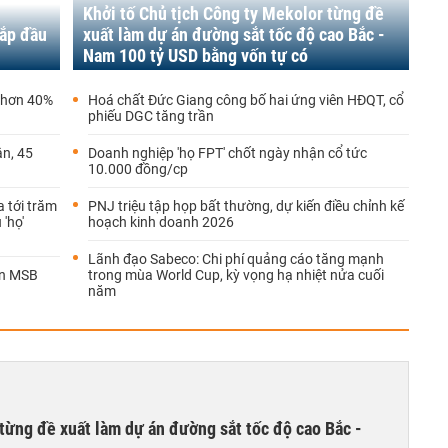
Khởi tố Chủ tịch Công ty Mekolor từng đề
sắp đầu
xuất làm dự án đường sắt tốc độ cao Bắc -
Nam 100 tỷ USD bằng vốn tự có
g hơn 40%
Hoá chất Đức Giang công bố hai ứng viên HĐQT, cổ
phiếu DGC tăng trần
n, 45
Doanh nghiệp 'họ FPT' chốt ngày nhận cổ tức
10.000 đồng/cp
 tới trăm
PNJ triệu tập họp bất thường, dự kiến điều chỉnh kế
 'họ'
hoạch kinh doanh 2026
Lãnh đạo Sabeco: Chi phí quảng cáo tăng mạnh
ận MSB
trong mùa World Cup, kỳ vọng hạ nhiệt nửa cuối
năm
từng đề xuất làm dự án đường sắt tốc độ cao Bắc -