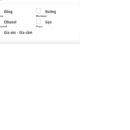
Đồng
Đường
Ethanol
Gạo
Gia súc - Gia cầm
Giấy
Gỗ
Hạt điều
Hồ tiêu - Hạt tiêu
Khí đốt
Kim loại khác
Mắc ca
Muối
Ngũ cốc
Nhựa - Hạt nhựa
Palladium
Phân bón