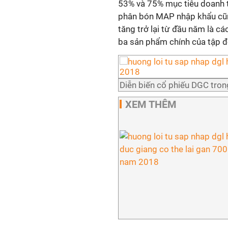
53% và 75% mục tiêu doanh th
phân bón MAP nhập khẩu cũng
tăng trở lại từ đầu năm là c
ba sản phẩm chính của tập đ
Diễn biến cổ phiếu DGC tron
XEM THÊM