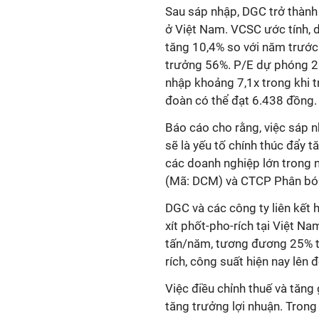
Sau sáp nhập, DGC trở thành 
ở Việt Nam. VCSC ước tính, d
tăng 10,4% so với năm trước
trưởng 56%. P/E dự phóng 20
nhập khoảng 7,1x trong khi 
đoàn có thể đạt 6.438 đồng.
Báo cáo cho rằng, việc sáp n
sẽ là yếu tố chính thúc đẩy
các doanh nghiệp lớn trong
(Mã: DCM) và CTCP Phân bón
DGC và các công ty liên kết 
xít phốt-pho-rích tại Việt N
tấn/năm, tương đương 25% tổ
rích, công suất hiện nay lên
Việc điều chỉnh thuế và tăng
tăng trưởng lợi nhuận. Trong