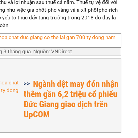
u và lợi nhuận sau thuế cả năm. Thuế tự vệ đối với
 như việc giá phốt-pho vàng và a-xít phốtpho-rích
ác yếu tố thúc đẩy tăng trưởng trong 2018 do đây là
oàn.
g 3 tháng qua. Nguồn: VNDirect
Ngành dệt may đón nhận
thêm gần 6,2 triệu cổ phiếu
Đức Giang giao dịch trên
UpCOM