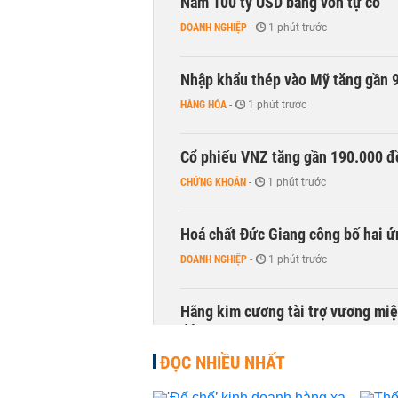
Nam 100 tỷ USD bằng vốn tự có
DOANH NGHIỆP
-
1 phút trước
Nhập khẩu thép vào Mỹ tăng gần 
HÀNG HÓA
-
1 phút trước
Cổ phiếu VNZ tăng gần 190.000 đồ
CHỨNG KHOÁN
-
1 phút trước
Hoá chất Đức Giang công bố hai ứ
DOANH NGHIỆP
-
1 phút trước
Hãng kim cương tài trợ vương miệ
động
KINH DOANH
-
1 phút trước
ĐỌC NHIỀU NHẤT