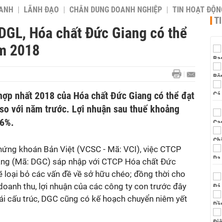
OANH
LÃNH ĐẠO
CHÂN DUNG DOANH NGHIỆP
TIN HOẠT ĐỘN
T
 DGL, Hóa chất Đức Giang có thể
ăm 2018
hợp nhất 2018 của Hóa chất Đức Giang có thể đạt
 so với năm trước. Lợi nhuận sau thuế khoảng
56%.
ứng khoán Bản Việt (VCSC - Mã: VCI), việc CTCP
iang (Mã: DGC) sáp nhập với CTCP Hóa chất Đức
 loại bỏ các vấn đề về sở hữu chéo; đồng thời cho
oanh thu, lợi nhuận của các công ty con trước đây
tái cấu trúc, DGC cũng có kế hoạch chuyển niêm yết